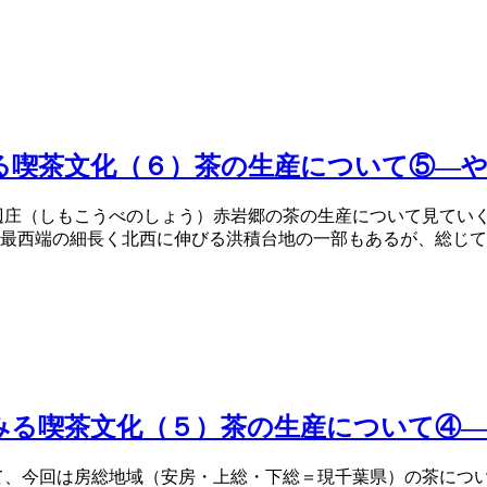
る喫茶文化（６）茶の生産について⑤―
辺庄（しもこうべのしょう）赤岩郷の茶の生産について見てい
西端の細長く北西に伸びる洪積台地の一部もあるが、総じて洪水
みる喫茶文化（５）茶の生産について④
て、今回は房総地域（安房・上総・下総＝現千葉県）の茶につ