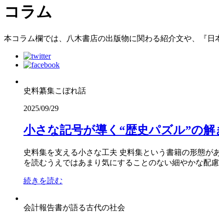
コラム
本コラム欄では、八木書店の出版物に関わる紹介文や、『日
史料纂集こぼれ話
2025/09/29
小さな記号が導く“歴史パズル”の解
史料集を支える小さな工夫 史料集という書籍の形態が
を読むうえではあまり気にすることのない細やかな配慮や
続きを読む
会計報告書が語る古代の社会