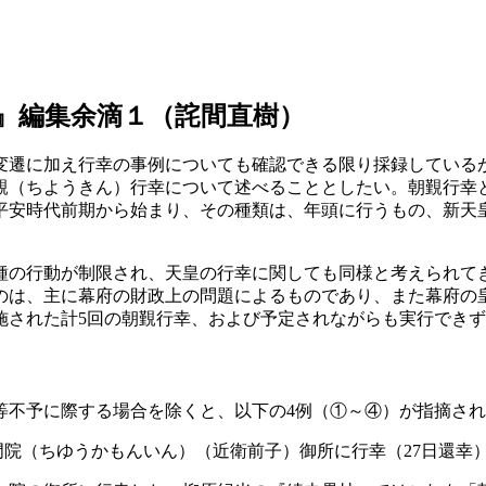
』編集余滴１（詫間直樹）
変遷に加え行幸の事例についても確認できる限り採録している
覲（ちようきん）行幸について述べることとしたい。朝覲行幸
平安時代前期から始まり、その種類は、年頭に行うもの、新天
種の行動が制限され、天皇の行幸に関しても同様と考えられて
のは、主に幕府の財政上の問題によるものであり、また幕府の
施された計5回の朝覲行幸、および予定されながらも実行でき
等不予に際する場合を除くと、以下の4例（①～④）が指摘さ
中和門院（ちゆうかもんいん）（近衛前子）御所に行幸（27日還幸）