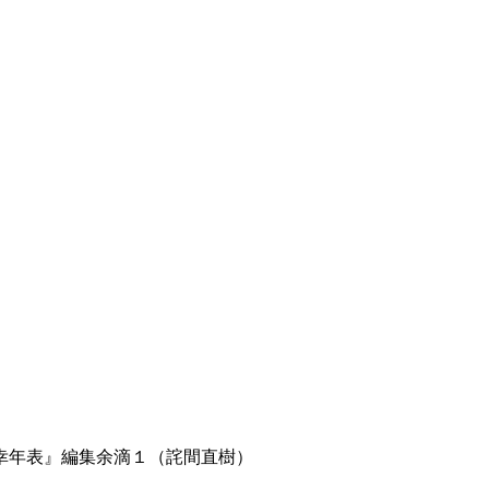
幸年表』編集余滴１（詫間直樹）