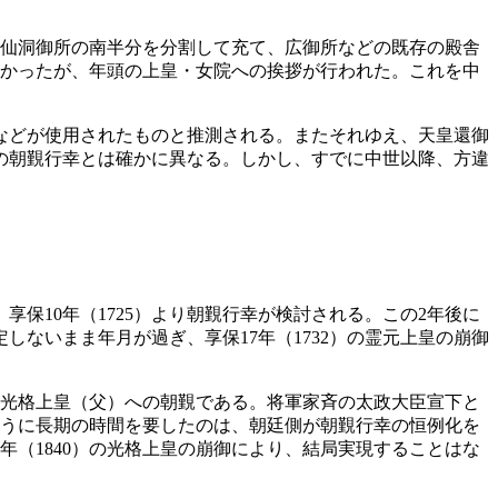
は仙洞御所の南半分を分割して充て、広御所などの既存の殿舎
なかったが、年頭の上皇・女院への挨拶が行われた。これを中
などが使用されたものと推測される。またそれゆえ、天皇還御
の朝覲行幸とは確かに異なる。しかし、すでに中世以降、方違
保10年（1725）より朝覲行幸が検討される。この2年後に
ないまま年月が過ぎ、享保17年（1732）の霊元上皇の崩御
から光格上皇（父）への朝覲である。将軍家斉の太政大臣宣下と
のように長期の時間を要したのは、朝廷側が朝覲行幸の恒例化を
年（1840）の光格上皇の崩御により、結局実現することはな