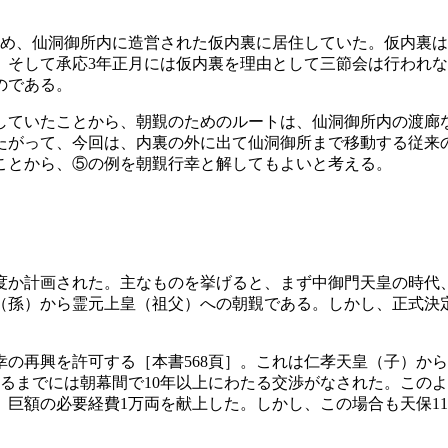
ため、仙洞御所内に造営された仮内裏に居住していた。仮内裏
。そして承応3年正月には仮内裏を理由として三節会は行われ
のである。
していたことから、朝覲のためのルートは、仙洞御所内の渡廊
たがって、今回は、内裏の外に出て仙洞御所まで移動する従来
ことから、⑤の例を朝覲行幸と解してもよいと考える。
か計画された。主なものを挙げると、まず中御門天皇の時代、享
孫）から霊元上皇（祖父）への朝覲である。しかし、正式決定し
行幸の再興を許可する［本書568頁］。これは仁孝天皇（子）
に至るまでには朝幕間で10年以上にわたる交渉がなされた。こ
巨額の必要経費1万両を献上した。しかし、この場合も天保11