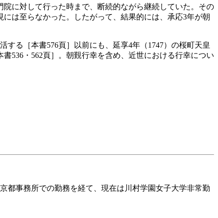
門院に対して行った時まで、断続的ながら継続していた。その
現には至らなかった。したがって、結果的には、承応3年が朝
する［本書576頁］以前にも、延享4年（1747）の桜町天皇
書536・562頁］。朝覲行幸を含め、近世における行幸につい
内庁京都事務所での勤務を経て、現在は川村学園女子大学非常勤