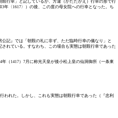
朝覲行幸」と記しているが、方違（かたたがえ）行幸の形で行
年〈1617〉）の後、この度の母女院への行幸となった。ち
房公記』では「朝覲の礼に非ず、ただ臨時行幸の儀なり」と
記されている。すなわち、この場合も実態は朝覲行幸であった
年（1417）7月に称光天皇が後小松上皇の仙洞御所（一条東
て行われた。しかし、これも実態は朝覲行幸であった（『忠利