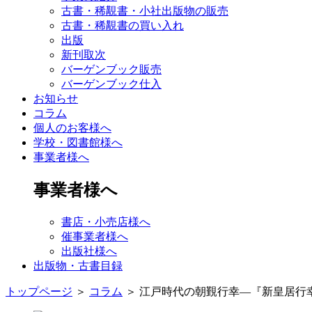
古書・稀覯書・小社出版物の販売
古書・稀覯書の買い入れ
出版
新刊取次
バーゲンブック販売
バーゲンブック仕入
お知らせ
コラム
個人のお客様へ
学校・図書館様へ
事業者様へ
事業者様へ
書店・小売店様へ
催事業者様へ
出版社様へ
出版物・古書目録
トップページ
＞
コラム
＞
江戸時代の朝覲行幸―『新皇居行