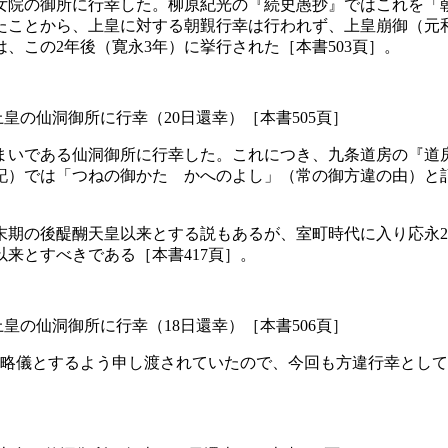
女院の御所に行幸した。柳原紀光の『続史愚抄』ではこれを「
ことから、上皇に対する朝覲行幸は行われず、上皇崩御（元和3
、この2年後（寛永3年）に挙行された［本書503頁］。
尾上皇の仙洞御所に行幸（20日還幸）［本書505頁］
まいである仙洞御所に行幸した。これにつき、九条道房の『道
記）では「つねの御かたゝかへのよし」（常の御方違の由）と
期の後醍醐天皇以来とする説もあるが、室町時代に入り応永24
来とすべきである［本書417頁］。
尾上皇の仙洞御所に行幸（18日還幸）［本書506頁］
力略儀とするよう申し渡されていたので、今回も方違行幸とし