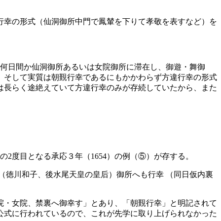
行幸の形式（仙洞御所中門で鳳輦を下りて孝敬を表すなど）を
は何日間か仙洞御所あるいは女院御所に滞在し、御遊・舞御
。そして実質は朝覲行幸であるにもかかわらず方違行幸の形式
は長らく途絶えていて方違行幸のみが存続していたから、また
2度目となる承応３年（1654）の例（⑤）が存する。
）（徳川和子、後水尾天皇の皇后）御所へも行幸 （同日仮内裏
院・女院、禁裏へ御幸す」とあり、「朝覲行幸」と明記されて
公式に行われているので、これが先学に取り上げられなかった