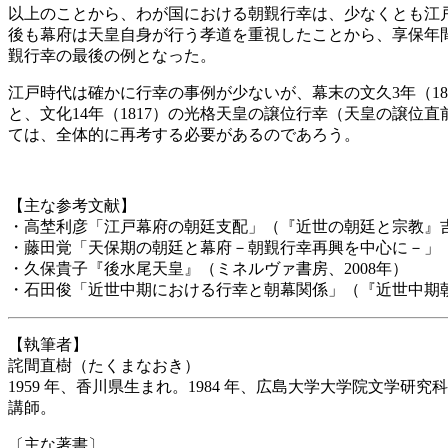
以上のことから、わが国における朝覲行幸は、少なくとも江
後も幕府は天皇自身が行う孝道を重視したことから、享保年
覲行幸の最後の例となった。
江戸時代は確かに行幸の事例が少ないが、幕末の文久3年（18
と、文化14年（1817）の光格天皇の譲位行幸（天皇の譲位
ては、全体的に再考する必要があるのであろう。
【主な参考文献】
・高埜利彦「江戸幕府の朝廷支配」（『近世の朝廷と宗教』吉川弘
・藤田覚「天保期の朝廷と幕府－朝覲行幸再興を中心に－」（
・久保貴子『後水尾天皇』（ミネルヴァ書房、2008年）
・石田俊「近世中期における行幸と朝幕関係」（『近世中期朝
【執筆者】
詫間直樹（たくまなおき）
1959 年、香川県生まれ。1984 年、広島大学大学院文
講師。
〔主な著書〕