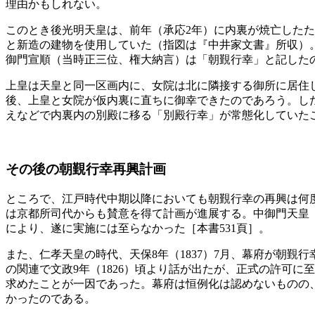
理由かもしれない。
このとき後光明天皇は、前年（承応2年）に内裏が焼亡した
と新造の建物を使用していた（指図は『中井家文書』所収）
御門宣順（当時正三位、権大納言）は「朝覲行幸」と記した
上皇は天皇と同一区画内に、女院は北に隣接する御所に居住
後、上皇と女院が仮内裏に直ちに御幸できたのであろう。し
えなどで内裏内の別殿に移る「別殿行幸」が常態化していた
その後の朝覲行幸再興計画
ところで、江戸時代中期以降においても朝覲行幸の再興は何度
は京都所司代からも賛意を得て計画が進展する。中御門天皇（
により、遂に実施には至らなかった［本書531頁］。
また、仁孝天皇の時代、天保8年（1837）7月、幕府が朝覲
の関連で文政9年（1826）頃より話が出たが、正式の許可
求めたことが一因であった。幕府は恒例化は認めないものの、
かったのである。