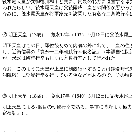
後水尾天皇が女御徳川和子と共に、内裏の北方に位置する母
われたらしい。後水尾天皇は父後陽成上皇との関係が悪かった
なみに、後水尾天皇が将軍家光を訪問した有名な二条城行幸は
② 明正天皇（13歳）、寛永12年（1635）9月16日に父後水
明正天皇はこの日、即位後初めて内裏の外に出て、上皇の住
し、近衛信尋の『寛永十二年朝覲行幸仮名記』（本源自性院
が、形式は臨時行幸もしくは方違行幸として行われた。
なお、このように天皇が上皇に朝覲行幸することは鎌倉時代末
洞院殿）に朝覲行幸を行っている例などがあるので、その頃以
③ 明正天皇（18歳）、寛永17年（1640）3月12日に父後水
明正天皇による2度目の朝覲行幸である。事前に幕府より極
宿禰記』）。