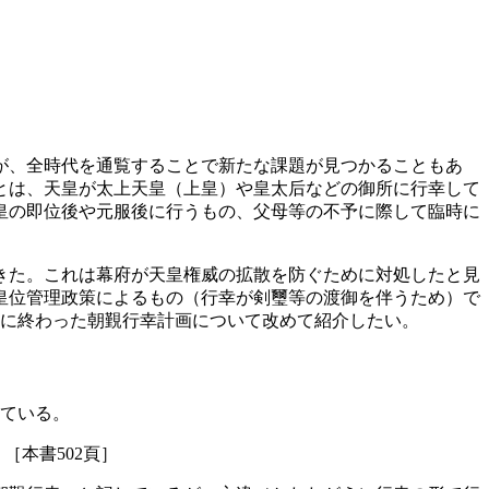
が、全時代を通覧することで新たな課題が見つかることもあ
とは、天皇が太上天皇（上皇）や皇太后などの御所に行幸して
皇の即位後や元服後に行うもの、父母等の不予に際して臨時に
きた。これは幕府が天皇権威の拡散を防ぐために対処したと見
皇位管理政策によるもの（行幸が剣璽等の渡御を伴うため）で
ずに終わった朝覲行幸計画について改めて紹介したい。
れている。
［本書502頁］