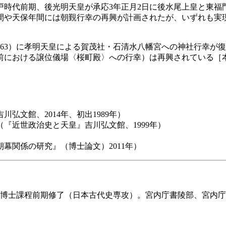
戸時代前期、後光明天皇が承応3年正月2日に後水尾上皇と東福
間や天保年間には朝覲行幸の再興が計画されたが、いずれも実
63）に孝明天皇による賀茂社・石清水八幡宮への神社行幸が復活
直前における譲位儀場〈桜町殿〉への行幸）は再興されている［本
文館、2014年、初出1989年）
『近世政治史と天皇』吉川弘文館、1999年）
幕関係の研究』（博士論文）2011年）
学研究科博士課程前期修了（日本古代史専攻）。宮内庁書陵部、宮