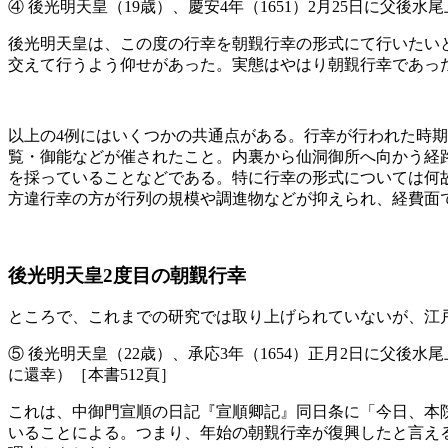
④ 後光明天皇（19歳）、慶安4年（1651）2月25日に父後水
後光明天皇は、この度の行幸を朝覲行幸の形式にて行いたい
交えて行うよう仰せがあった。実態はやはり朝覲行幸であっ
以上の4例にはいくつかの共通点がある。行幸が行われた時
覧・御能などが催されたこと。内裏から仙洞御所へ向かう経
を採っていることなどである。特に行幸の形式については何
方違行幸の方が行列の規模や調進物などが抑えられ、経費面
後光明天皇2度目の朝覲行幸
ところで、これまでの研究では取り上げられていないが、江戸
⑤ 後光明天皇（22歳）、承応3年（1654）正月2日に父
に還幸）［本書512頁］
これは、中御門宣順の日記『宣順卿記』同日条に「今日、本
いることによる。つまり、年始の朝覲行幸が復興したと言え