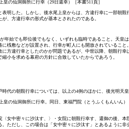
尾上皇の仙洞御所に行幸（29日還幸）［本書511頁］
と表明した。しかし、後水尾上皇からは、方違行幸に一部朝覲
たが、方違行幸の形式が基本とされたのである。
期が年始でも即位後でもなく、いずれも臨時であること。天皇
路に桟敷などが設置され、行幸が町人にも開放されていること
故に方違行幸としたのかが問題であるが、中世以降、朝覲行幸
で縮小を求める幕府の方針に合致していたからであろう。
時代の朝覲行幸については、以上の4例のほかに、後光明天皇の
後水尾上皇の仙洞御所に行幸。同日、東福門院（とうふくもんいん
院〈女中密々に沙汰す、〉・女院に朝覲行幸す、還御の後、本
る。ただし、この場合は「女中密々に沙汰す」とあるように非