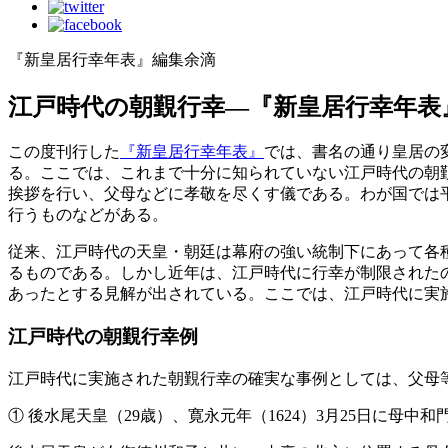
『新皇居行幸年表』編集余滴
江戸時代の朝覲行幸―『新皇居行幸年表
この度刊行した
『新皇居行幸年表』
では、書名の通り皇居の
る。ここでは、これまで十分に知られていない江戸時代の朝
挨拶を行い、父母などに孝敬を尽くす儀である。わが国では
行うものなどがある。
従来、江戸時代の天皇・朝廷は幕府の強い統制下にあって各
るものである。しかし近年は、江戸時代に行幸が制限された
あったとする見解が出されている。ここでは、江戸時代に実
江戸時代の朝覲行幸例
江戸時代に実施された朝覲行幸の確実な事例としては、父母
① 後水尾天皇（29歳）、寛永元年（1624）3月25日に母