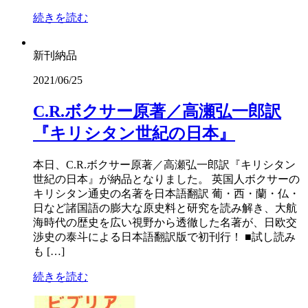
続きを読む
新刊納品
2021/06/25
C.R.ボクサー原著／高瀬弘一郎訳
『キリシタン世紀の日本』
本日、C.R.ボクサー原著／高瀬弘一郎訳『キリシタン
世紀の日本』が納品となりました。 英国人ボクサーの
キリシタン通史の名著を日本語翻訳 葡・西・蘭・仏・
日など諸国語の膨大な原史料と研究を読み解き、大航
海時代の歴史を広い視野から透徹した名著が、日欧交
渉史の泰斗による日本語翻訳版で初刊行！ ■試し読み
も […]
続きを読む