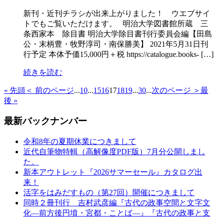
新刊・近刊チラシが出来上がりました！ ウエブサイ
トでもご覧いただけます。 明治大学図書館所蔵 三
条西家本 除目書 明治大学除目書刊行委員会編【田島
公・末柄豊・牧野淳司・南保勝美】 2021年5月31日刊
行予定 本体予価15,000円＋税 https://catalogue.books- […]
続きを読む
« 先頭
＜ 前のページ
...
10
...
15
16
17
18
19
...
30
...
次のページ ＞
最
後 »
最新バックナンバー
令和8年の夏期休業につきまして
近代自筆物特輯（高解像度PDF版）7月分公開しまし
た。
新本アウトレット『2026サマーセール』カタログ出
来！
活字をはみだすもの（第27回）開催につきまして
同時２冊刊行 吉村武彦編『古代の政事空間と文字文
化—前方後円墳・宮都・ことば—』『古代の政事と支