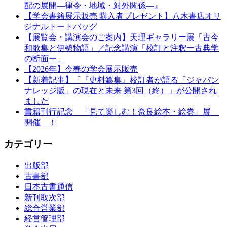
配の展開—律令・地域・対外関係—』
【学会書籍展示販売 購入者プレゼント】八木書店オリ
ジナルトートバッグ
【展覧会・講演会のご案内】天理ギャラリー展「古今
和歌集と伊勢物語」／記念講演「校訂と注釈ー古典学
の断面ー」
【2026年】今春の学会展示販売
【新着記事】「『史料纂集』校訂者が語る「ジャパン
ナレッジ版」の現在と未来 第3回（終）」が公開され
ました
書籍刊行記念 「見て楽しむ！奈良絵本・絵巻」展
開催 ！
カテゴリー
出版部
古書部
日本古書通信
新刊取次部
総合営業部
経営管理部