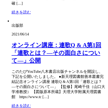
確 […]
続きを読む
出版部
2021/06/14
オンライン講座：連歌Q & A第1回
「連歌とは？―その面白さについ
て―」公開
このたびYouTube八木書店出版チャンネルを開設し、
下記を公開いたしました。 ●新天理図書館善本叢書完
結記念オンライン講座 連歌Q & A第1回「連歌とは？
―その面白さについて―」 【監修】尾崎千佳（山口大
学准教授） 【図版原本所蔵】天理大学附属天理図書
館 https://www.tc […]
続きを読む