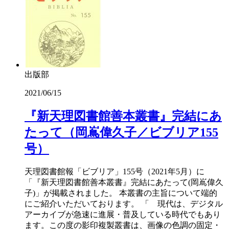
出版部
2021/06/15
『新天理図書館善本叢書』完結にあ
たって（岡嶌偉久子／ビブリア155
号）
天理図書館報「ビブリア」155号（2021年5月）に
「『新天理図書館善本叢書』完結にあたって(岡嶌偉久
子)」が掲載されました。 本叢書の主旨について端的
にご紹介いただいております。 「 現代は、デジタル
アーカイブが急速に進展・普及している時代でもあり
ます。この度の影印複製叢書は、画像の色調の固定・