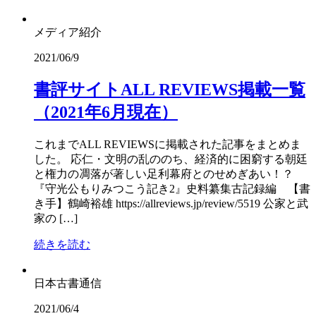
メディア紹介
2021/06/9
書評サイトALL REVIEWS掲載一覧
（2021年6月現在）
これまでALL REVIEWSに掲載された記事をまとめま
した。 応仁・文明の乱ののち、経済的に困窮する朝廷
と権力の凋落が著しい足利幕府とのせめぎあい！？
『守光公もりみつこう記き2』史料纂集古記録編 【書
き手】鶴崎裕雄 https://allreviews.jp/review/5519 公家と武
家の […]
続きを読む
日本古書通信
2021/06/4