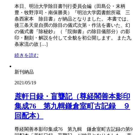
本日、明治大学除目書刊行委員会編（田島公・末柄
豊・牧野淳司・南保勝美）『明治大学図書館所蔵 三
条西家本 除目書』が納品となりました。 本書では、
後三条天皇自撰の除目の儀式次第・作法を書いた、幻
の儀式書『除秘鈔』（『院御書』の除目儀部分）の影
印・翻刻・解説を付して全貌を初公開します。 また九
条家流の故 […]
続きを読む
新刊納品
2021/05/19
蔗軒日録・盲聾記（尊経閣善本影印
集成76 第九輯鎌倉室町古記録 ９
回配本）
尊経閣善本影印集成76 第九輯 鎌倉室町古記録の第9