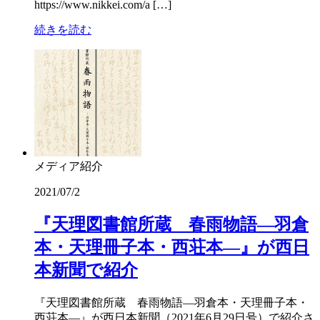
https://www.nikkei.com/a […]
続きを読む
メディア紹介
2021/07/2
『天理図書館所蔵 春雨物語―羽倉
本・天理冊子本・西荘本―』が西日
本新聞で紹介
『天理図書館所蔵 春雨物語―羽倉本・天理冊子本・
西荘本―』が西日本新聞（2021年6月29日号）で紹介さ