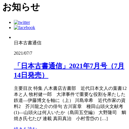
お知らせ
日本古書通信
2021/07/7
「日本古書通信」2021年7月号（7月
14日発売）
主要目次 特集 八木書店古書部 近代日本文人の葉書12
本と人 牧村健一郎 大津事件で重要な役割を果たした
鉄道―伊藤博文を軸に（上） 川島幸希 近代作家の資
料2 芥川龍之介の俳句 古川富章 種田山頭火文献考
(1)―山頭火は何人いたか（島田五空編） 大野隆司 鯛
焼き氏七たび 連載 真田真治 小村雪岱の […]