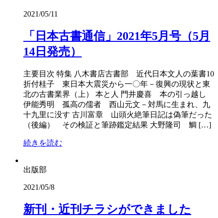
2021/05/11
「日本古書通信」2021年5月号（5月
14日発売）
主要目次 特集 八木書店古書部 近代日本文人の葉書10
折付桂子 東日本大震災から一〇年－復興の現状と東
北の古書業界（上） 本と人 門井慶喜 本の引っ越し
伊能秀明 孤高の儒者 西山元文－対馬に生まれ、九
十九里に没す 古川富章 山頭火絶筆日記は偽筆だった
（後編） その検証と筆跡鑑定結果 大野隆司 鯛 […]
続きを読む
出版部
2021/05/8
新刊・近刊チラシができました