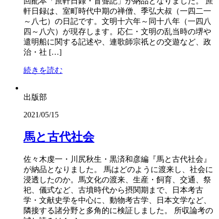
回配本「蔗軒日録・盲聾記」が納品となりました。 蔗
軒日録は、室町時代中期の禅僧、季弘大叔（一四二一
～八七）の日記です。文明十六年～同十八年（一四八
四～八六）が現存します。応仁・文明の乱当時の堺や
遣明船に関する記述や、連歌師宗祇との交遊など、政
治・社 […]
続きを読む
出版部
2021/05/15
馬と古代社会
佐々木虔一・川尻秋生・黒済和彦編『馬と古代社会』
が納品となりました。 馬はどのように渡来し、社会に
浸透したのか。馬文化の渡来、生産・飼育、交通、祭
祀、儀式など、古墳時代から摂関期まで、日本考古
学・文献史学を中心に、動物考古学、日本文学など、
隣接する諸分野と多角的に検証しました。 所収論考の