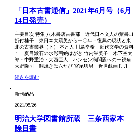
「日本古書通信」2021年6月号（6月
14日発売）
主要目次 特集 八木書店古書部 近代日本文人の葉書11
折付桂子 東日本大震災から一〇年－復興の現状と東
北の古書業界（下） 本と人 川島幸希 近代文学の資料
１ 夏目漱石の水彩画絵はがき 竹内栄美子 木下杢太
郎・中野重治・大西巨人－ハンセン病問題への一視角
大野隆司 鯛焼き氏六たび 宮尾與男 近世戯画 […]
続きを読む
新刊納品
2021/05/26
明治大学図書館所蔵 三条西家本
除目書