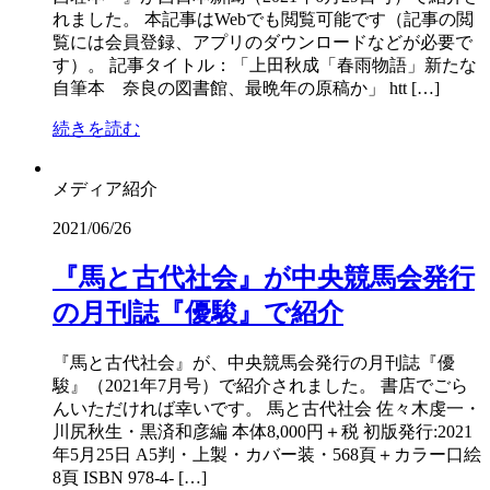
れました。 本記事はWebでも閲覧可能です（記事の閲
覧には会員登録、アプリのダウンロードなどが必要で
す）。 記事タイトル：「上田秋成「春雨物語」新たな
自筆本 奈良の図書館、最晩年の原稿か」 htt […]
続きを読む
メディア紹介
2021/06/26
『馬と古代社会』が中央競馬会発行
の月刊誌『優駿』で紹介
『馬と古代社会』が、中央競馬会発行の月刊誌『優
駿』（2021年7月号）で紹介されました。 書店でごら
んいただければ幸いです。 馬と古代社会 佐々木虔一・
川尻秋生・黒済和彦編 本体8,000円＋税 初版発行:2021
年5月25日 A5判・上製・カバー装・568頁＋カラー口絵
8頁 ISBN 978-4- […]