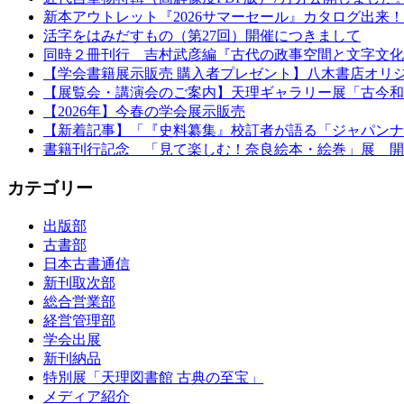
新本アウトレット『2026サマーセール』カタログ出来！
活字をはみだすもの（第27回）開催につきまして
同時２冊刊行 吉村武彦編『古代の政事空間と文字文化
【学会書籍展示販売 購入者プレゼント】八木書店オリ
【展覧会・講演会のご案内】天理ギャラリー展「古今和
【2026年】今春の学会展示販売
【新着記事】「『史料纂集』校訂者が語る「ジャパンナ
書籍刊行記念 「見て楽しむ！奈良絵本・絵巻」展 開
カテゴリー
出版部
古書部
日本古書通信
新刊取次部
総合営業部
経営管理部
学会出展
新刊納品
特別展「天理図書館 古典の至宝」
メディア紹介