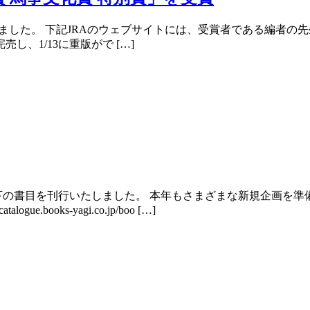
賞しました。 下記JRAのウェブサイトには、受賞者である編者
ml 初刷は完売し、1/13に重版がで […]
以下の書目を刊行いたしました。 本年もさまざまな新規企画を準
.books-yagi.co.jp/boo […]
。