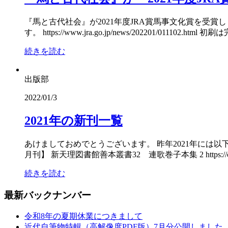
『馬と古代社会』が2021年度JRA賞馬事文化賞を受
す。 https://www.jra.go.jp/news/202201/011102.ht
続きを読む
出版部
2022/01/3
2021年の新刊一覧
あけましておめでとうございます。 昨年2021年には
月刊】 新天理図書館善本叢書32 連歌巻子本集 2 https://catalogue
続きを読む
最新バックナンバー
令和8年の夏期休業につきまして
近代自筆物特輯（高解像度PDF版）7月分公開しました