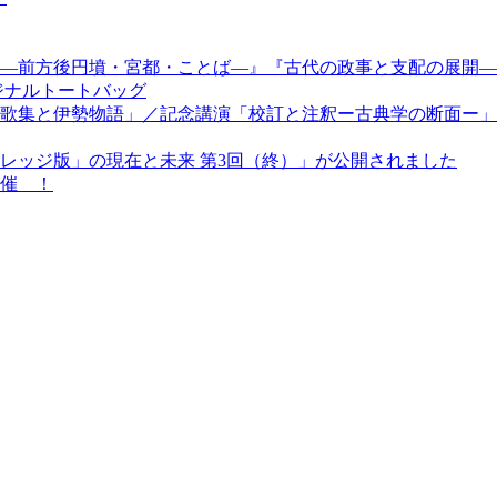
—前方後円墳・宮都・ことば—』『古代の政事と支配の展開—
ジナルトートバッグ
歌集と伊勢物語」／記念講演「校訂と注釈ー古典学の断面ー」
レッジ版」の現在と未来 第3回（終）」が公開されました
催 ！