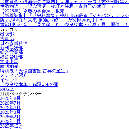
【展覧会・講演会のご案内】天理ギャラリー展「古今和歌集と
伊勢物語」／記念講演「校訂と注釈ー古典学の断面ー」
【2026年】今春の学会展示販売
【新着記事】「『史料纂集』校訂者が語る「ジャパンナレッジ
版」の現在と未来 第3回（終）」が公開されました
書籍刊行記念 「見て楽しむ！奈良絵本・絵巻」展 開催 ！
カテゴリー
出版部
古書部
日本古書通信
新刊取次部
総合営業部
経営管理部
学会出展
新刊納品
特別展「天理図書館 古典の至宝」
メディア紹介
イベント
『奈良絵本集』解題web公開
PAGES
月別バックナンバー
2026年8月
2026年7月
2026年5月
2026年3月
2026年2月
2026年1月
2025年12月