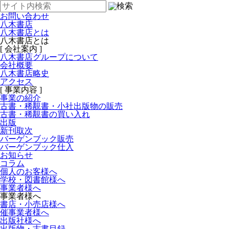
お問い合わせ
八木書店
八木書店とは
八木書店とは
[ 会社案内 ]
八木書店グループについて
会社概要
八木書店略史
アクセス
[ 事業内容 ]
事業の紹介
古書・稀覯書・小社出版物の販売
古書・稀覯書の買い入れ
出版
新刊取次
バーゲンブック販売
バーゲンブック仕入
お知らせ
コラム
個人のお客様へ
学校・図書館様へ
事業者様へ
事業者様へ
書店・小売店様へ
催事業者様へ
出版社様へ
出版物・古書目録