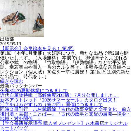
出版部
2019/09/19
【展示会】奈良絵本を見る！ 第2回
第1回（本年1月開催）大好評につき、新たな出品で第2回を開
催いたします。（入場無料） 本展では、御伽草子とよばれる
公家や武士の物語、『竹取物語』『伊勢物語』などの平安物
語、幸若舞曲や百人一首のカルタ等々、多種多様な奈良絵本コ
レクション（個人蔵）30点を一堂に展観！ 第1回とは別の新た
な出品で、時代を […]
続きを読む
最新バックナンバー
令和8年の夏期休業につきまして
近代自筆物特輯（高解像度PDF版）7月分公開しました。
新本アウトレット『2026サマーセール』カタログ出来！
活字をはみだすもの（第27回）開催につきまして
同時２冊刊行 吉村武彦編『古代の政事空間と文字文化—前方
後円墳・宮都・ことば—』『古代の政事と支配の展開—律令・
地域・対外関係—』
【学会書籍展示販売 購入者プレゼント】八木書店オリジナル
トートバッグ