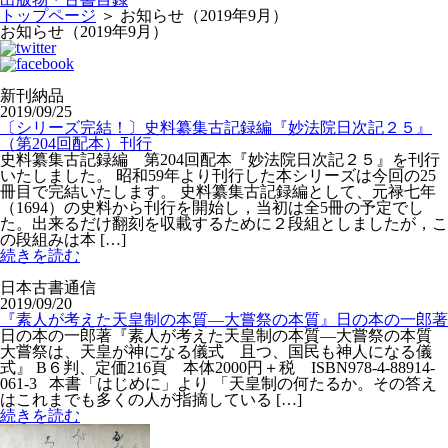
トップページ
＞
お知らせ（2019年9月）
お知らせ（2019年9月）
新刊納品
2019/09/25
〔シリーズ完結！〕史料纂集古記録編『妙法院日次記２５』
（第204回配本）刊行
史料纂集古記録編 第204回配本『妙法院日次記２５』を刊行
いたしました。 昭和59年より刊行した本シリーズは今回の25
冊目で完結いたします。 史料纂集古記録編として、元禄七年
（1694）の史料から刊行を開始し，当初は全5冊の予定でし
た。出来るだけ翻刻を収載するために２段組としましたが，こ
の段組みは本 […]
続きを読む
日本古書通信
2019/09/20
『素人が考えた天皇制の本質―大嘗祭の本質』日の本の一郎著
日の本の一郎著『素人が考えた天皇制の本質―大嘗祭の本質
大嘗祭は、天皇が神になる儀式 且つ、国民も神人になる儀
式』 B６判、定価216頁 本体2000円＋税 ISBN978-4-88914-
061-3 本書「はじめに」より 「天皇制の何たるか。その答え
はこれまでも多くの人が指摘している […]
続きを読む