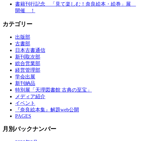
書籍刊行記念 「見て楽しむ！奈良絵本・絵巻」展
開催 ！
カテゴリー
出版部
古書部
日本古書通信
新刊取次部
総合営業部
経営管理部
学会出展
新刊納品
特別展「天理図書館 古典の至宝」
メディア紹介
イベント
『奈良絵本集』解題web公開
PAGES
月別バックナンバー