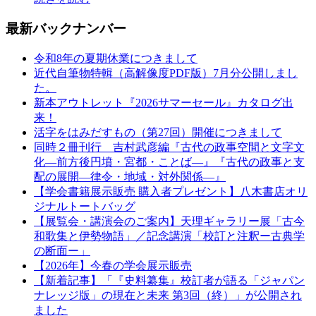
最新バックナンバー
令和8年の夏期休業につきまして
近代自筆物特輯（高解像度PDF版）7月分公開しまし
た。
新本アウトレット『2026サマーセール』カタログ出
来！
活字をはみだすもの（第27回）開催につきまして
同時２冊刊行 吉村武彦編『古代の政事空間と文字文
化—前方後円墳・宮都・ことば—』『古代の政事と支
配の展開—律令・地域・対外関係—』
【学会書籍展示販売 購入者プレゼント】八木書店オリ
ジナルトートバッグ
【展覧会・講演会のご案内】天理ギャラリー展「古今
和歌集と伊勢物語」／記念講演「校訂と注釈ー古典学
の断面ー」
【2026年】今春の学会展示販売
【新着記事】「『史料纂集』校訂者が語る「ジャパン
ナレッジ版」の現在と未来 第3回（終）」が公開され
ました