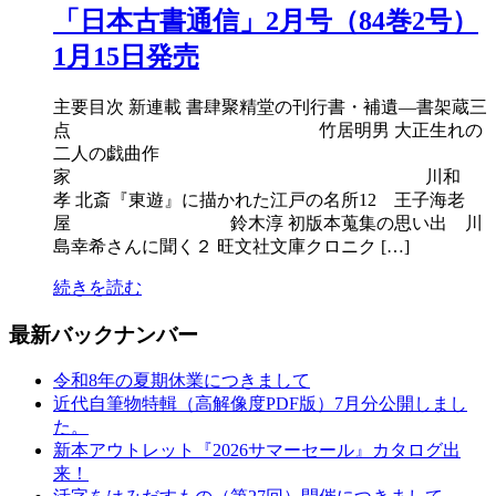
「日本古書通信」2月号（84巻2号）
1月15日発売
主要目次 新連載 書肆聚精堂の刊行書・補遺―書架蔵三
点 竹居明男 大正生れの
二人の戯曲作
家 川和
孝 北斎『東遊』に描かれた江戸の名所12 王子海老
屋 鈴木淳 初版本蒐集の思い出 川
島幸希さんに聞く２ 旺文社文庫クロニク […]
続きを読む
最新バックナンバー
令和8年の夏期休業につきまして
近代自筆物特輯（高解像度PDF版）7月分公開しまし
た。
新本アウトレット『2026サマーセール』カタログ出
来！