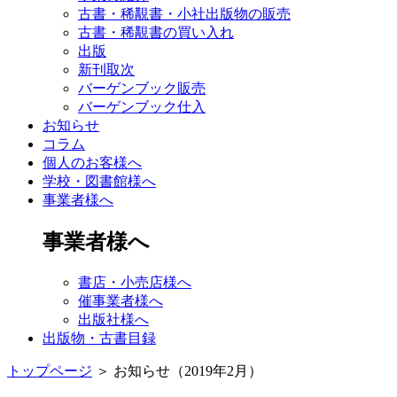
古書・稀覯書・小社出版物の販売
古書・稀覯書の買い入れ
出版
新刊取次
バーゲンブック販売
バーゲンブック仕入
お知らせ
コラム
個人のお客様へ
学校・図書館様へ
事業者様へ
事業者様へ
書店・小売店様へ
催事業者様へ
出版社様へ
出版物・古書目録
トップページ
＞
お知らせ（2019年2月）