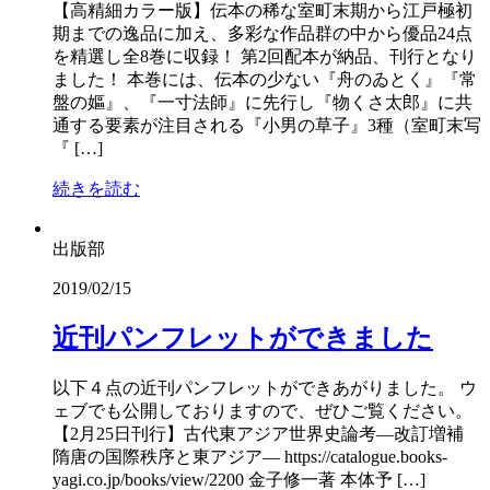
【高精細カラー版】伝本の稀な室町末期から江戸極初
期までの逸品に加え、多彩な作品群の中から優品24点
を精選し全8巻に収録！ 第2回配本が納品、刊行となり
ました！ 本巻には、伝本の少ない『舟のゐとく』『常
盤の嫗』、『一寸法師』に先行し『物くさ太郎』に共
通する要素が注目される『小男の草子』3種（室町末写
『 […]
続きを読む
出版部
2019/02/15
近刊パンフレットができました
以下４点の近刊パンフレットができあがりました。 ウ
ェブでも公開しておりますので、ぜひご覧ください。
【2月25日刊行】古代東アジア世界史論考―改訂増補
隋唐の国際秩序と東アジア― https://catalogue.books-
yagi.co.jp/books/view/2200 金子修一著 本体予 […]