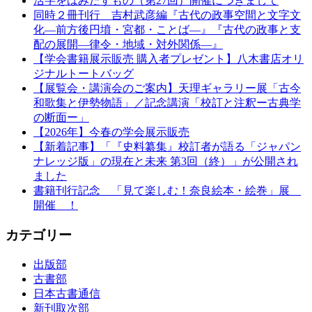
活字をはみだすもの（第27回）開催につきまして
同時２冊刊行 吉村武彦編『古代の政事空間と文字文
化—前方後円墳・宮都・ことば—』『古代の政事と支
配の展開—律令・地域・対外関係—』
【学会書籍展示販売 購入者プレゼント】八木書店オリ
ジナルトートバッグ
【展覧会・講演会のご案内】天理ギャラリー展「古今
和歌集と伊勢物語」／記念講演「校訂と注釈ー古典学
の断面ー」
【2026年】今春の学会展示販売
【新着記事】「『史料纂集』校訂者が語る「ジャパン
ナレッジ版」の現在と未来 第3回（終）」が公開され
ました
書籍刊行記念 「見て楽しむ！奈良絵本・絵巻」展
開催 ！
カテゴリー
出版部
古書部
日本古書通信
新刊取次部