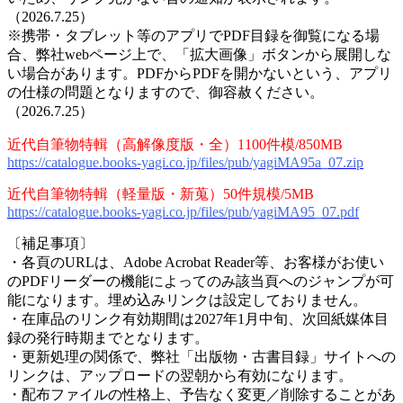
（2026.7.25）
※携帯・タブレット等のアプリでPDF目録を御覧になる場
合、弊社webページ上で、「拡大画像」ボタンから展開しな
い場合があります。PDFからPDFを開かないという、アプリ
の仕様の問題となりますので、御容赦ください。
（2026.7.25）
近代自筆物特輯（高解像度版・全）1100件模/850MB
https://catalogue.books-yagi.co.jp/files/pub/yagiMA95a_07.zip
近代自筆物特輯（軽量版・新蒐）50件規模/5MB
https://catalogue.books-yagi.co.jp/files/pub/yagiMA95_07.pdf
〔補足事項〕
・各頁のURLは、Adobe Acrobat Reader等、お客様がお使い
のPDFリーダーの機能によってのみ該当頁へのジャンプが可
能になります。埋め込みリンクは設定しておりません。
・在庫品のリンク有効期間は2027年1月中旬、次回紙媒体目
録の発行時期までとなります。
・更新処理の関係で、弊社「出版物・古書目録」サイトへの
リンクは、アップロードの翌朝から有効になります。
・配布ファイルの性格上、予告なく変更／削除することがあ