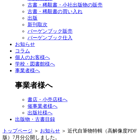
古書・稀覯書・小社出版物の販売
古書・稀覯書の買い入れ
出版
新刊取次
バーゲンブック販売
バーゲンブック仕入
お知らせ
コラム
個人のお客様へ
学校・図書館様へ
事業者様へ
事業者様へ
書店・小売店様へ
催事業者様へ
出版社様へ
出版物・古書目録
トップページ
＞
お知らせ
＞
近代自筆物特輯（高解像度PDF
版）7月分公開しました。