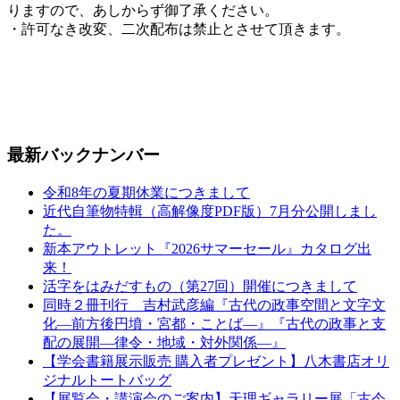
りますので、あしからず御了承ください。
・許可なき改変、二次配布は禁止とさせて頂きます。
最新バックナンバー
令和8年の夏期休業につきまして
近代自筆物特輯（高解像度PDF版）7月分公開しまし
た。
新本アウトレット『2026サマーセール』カタログ出
来！
活字をはみだすもの（第27回）開催につきまして
同時２冊刊行 吉村武彦編『古代の政事空間と文字文
化—前方後円墳・宮都・ことば—』『古代の政事と支
配の展開—律令・地域・対外関係—』
【学会書籍展示販売 購入者プレゼント】八木書店オリ
ジナルトートバッグ
【展覧会・講演会のご案内】天理ギャラリー展「古今