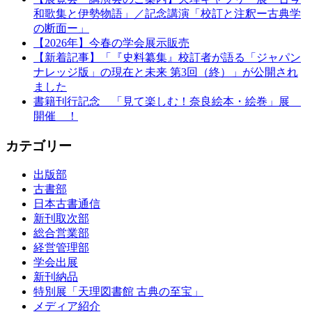
和歌集と伊勢物語」／記念講演「校訂と注釈ー古典学
の断面ー」
【2026年】今春の学会展示販売
【新着記事】「『史料纂集』校訂者が語る「ジャパン
ナレッジ版」の現在と未来 第3回（終）」が公開され
ました
書籍刊行記念 「見て楽しむ！奈良絵本・絵巻」展
開催 ！
カテゴリー
出版部
古書部
日本古書通信
新刊取次部
総合営業部
経営管理部
学会出展
新刊納品
特別展「天理図書館 古典の至宝」
メディア紹介