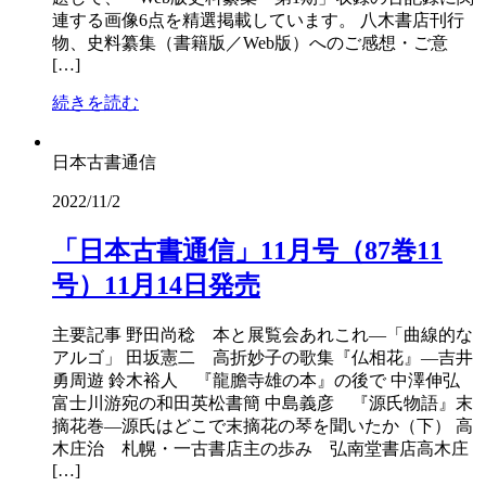
連する画像6点を精選掲載しています。 八木書店刊行
物、史料纂集（書籍版／Web版）へのご感想・ご意
[…]
続きを読む
日本古書通信
2022/11/2
「日本古書通信」11月号（87巻11
号）11月14日発売
主要記事 野田尚稔 本と展覧会あれこれ―「曲線的な
アルゴ」 田坂憲二 高折妙子の歌集『仏相花』―吉井
勇周遊 鈴木裕人 『龍膽寺雄の本』の後で 中澤伸弘
富士川游宛の和田英松書簡 中島義彦 『源氏物語』末
摘花巻―源氏はどこで末摘花の琴を聞いたか（下） 高
木庄治 札幌・一古書店主の歩み 弘南堂書店高木庄
[…]