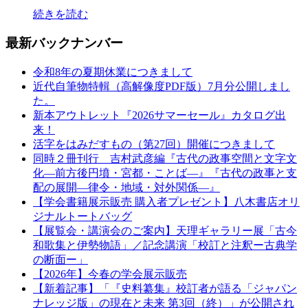
続きを読む
最新バックナンバー
令和8年の夏期休業につきまして
近代自筆物特輯（高解像度PDF版）7月分公開しまし
た。
新本アウトレット『2026サマーセール』カタログ出
来！
活字をはみだすもの（第27回）開催につきまして
同時２冊刊行 吉村武彦編『古代の政事空間と文字文
化—前方後円墳・宮都・ことば—』『古代の政事と支
配の展開—律令・地域・対外関係—』
【学会書籍展示販売 購入者プレゼント】八木書店オリ
ジナルトートバッグ
【展覧会・講演会のご案内】天理ギャラリー展「古今
和歌集と伊勢物語」／記念講演「校訂と注釈ー古典学
の断面ー」
【2026年】今春の学会展示販売
【新着記事】「『史料纂集』校訂者が語る「ジャパン
ナレッジ版」の現在と未来 第3回（終）」が公開され