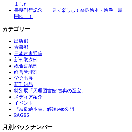
ました
書籍刊行記念 「見て楽しむ！奈良絵本・絵巻」展
開催 ！
カテゴリー
出版部
古書部
日本古書通信
新刊取次部
総合営業部
経営管理部
学会出展
新刊納品
特別展「天理図書館 古典の至宝」
メディア紹介
イベント
『奈良絵本集』解題web公開
PAGES
月別バックナンバー