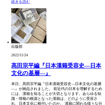
続きを読む
出版部
2022/11/24
髙田宗平編『日本漢籍受容史―日本
文化の基層―』
本日、髙田宗平編『日本漢籍受容史―日本文化の基層
―』が納品されました。 前近代の日本を理解するため
には、漢籍を知ることが大切となります。あらゆる知
識・情報の根源となった漢籍は、どのように受容さ
れ、日本文化に根付いたのか。 漢籍に関わる様々な分