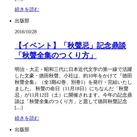
続きを読む
出版部
2016/10/28
【イベント】「秋聲忌」記念鼎談
「秋聲全集のつくり方」
明治・大正・昭和三代に日本近代文学の第一線で活躍
した文豪・徳田秋聲。小社は、約10年をかけて『徳田
秋聲全集』（全3期42巻、別巻1）を発行・完結いたし
ました。 秋聲の命日（11月18日）にちなんだ「秋聲
忌」が11月12日（土）に開催されます。今年の記念鼎
談は「秋聲全集のつくり方」と題して徳田秋聲記念
[…]
続きを読む
出版部