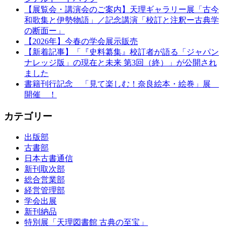
【展覧会・講演会のご案内】天理ギャラリー展「古今
和歌集と伊勢物語」／記念講演「校訂と注釈ー古典学
の断面ー」
【2026年】今春の学会展示販売
【新着記事】「『史料纂集』校訂者が語る「ジャパン
ナレッジ版」の現在と未来 第3回（終）」が公開され
ました
書籍刊行記念 「見て楽しむ！奈良絵本・絵巻」展
開催 ！
カテゴリー
出版部
古書部
日本古書通信
新刊取次部
総合営業部
経営管理部
学会出展
新刊納品
特別展「天理図書館 古典の至宝」