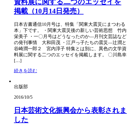
資料展に関する二つのエッセイを
掲載（10月14日発売）
日本古書通信10月号は、特集「関東大震災にまつわる
本」下です。 ・関東大震災後の新しい芸術思想 竹内
栄美子 ・一〇月号はどうなったのか―月刊文芸誌など
の発刊事情 大和田茂 ・江戸っ子たちの震災―辻潤と
谷崎潤一郎２ 宮内淳子 特集とは別に、異色の文学資
料展に関する二つのエッセイを掲載します。 〇川島幸
[…]
続きを読む
出版部
2016/10/5
日本芸術文化振興会から表彰されま
した