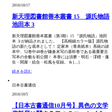
2016/10/17
新天理図書館善本叢書 15 源氏物語
池田本 3
新天理図書館善本叢書（第3期）15 『源氏物語』池田
本 ３が納品されました。 【高精細カラー版】源氏物
語の新たな底本として！ 定家本（青表紙本）系統の諸
本中、52巻中48巻が鎌倉末写の基幹巻である最重要古
写本の全貌を初公開！ 本巻には須磨・明石・澪標・蓬
生・関屋・絵合・松風を収録。 & […]
続きを読む
日本古書通信
2016/10/5
【日本古書通信10月号】異色の文学