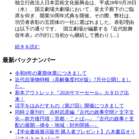
独立行政法人日本芸術文化振興会は、平成28年9月28日
（水）、国立劇場大劇場において、皇太子殿下のご臨
席を仰ぎ、開業50周年式典を開催。その際、弊社は、
功労者表彰の五団体の一社に選ばれました。表彰理由
は以下の通りです。 国立劇場が編纂する『近代歌舞
伎年表』の刊行に当初から継続して携わり […]
続きを読む
最新バックナンバー
令和8年の夏期休業につきまして
近代自筆物特輯（高解像度PDF版）7月分公開しまし
た。
新本アウトレット『2026サマーセール』カタログ出
来！
活字をはみだすもの（第27回）開催につきまして
同時２冊刊行 吉村武彦編『古代の政事空間と文字文
化—前方後円墳・宮都・ことば—』『古代の政事と支
配の展開—律令・地域・対外関係—』
【学会書籍展示販売 購入者プレゼント】八木書店オリ
ジナルトートバッグ