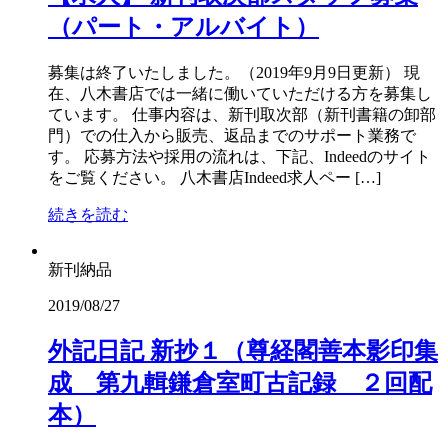
（パート・アルバイト）
募集は終了いたしました。（2019年9月9日更新） 現
在、八木書店では一緒に働いていただける方を募集し
ています。 仕事内容は、新刊取次部（新刊書籍の卸部
門）での仕入から販売、返品までのサポート業務で
す。 応募方法や採用の流れは、下記、Indeedのサイト
をご覧ください。 八木書店Indeed求人ペー […]
続きを読む
新刊納品
2019/08/27
外記日記 新抄１（尊経閣善本影印集
成 第九輯鎌倉室町古記録 ２回配
本）