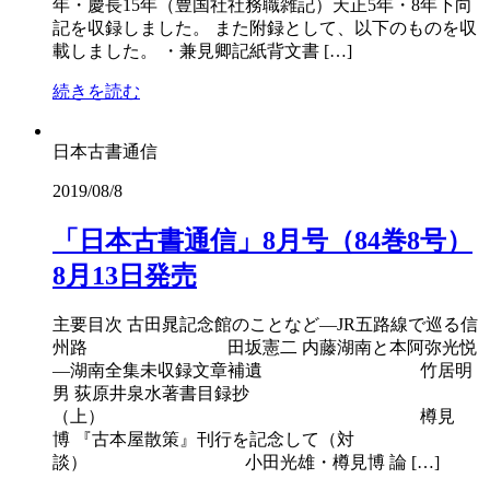
年・慶長15年（豊国社社務職雑記）天正5年・8年下向
記を収録しました。 また附録として、以下のものを収
載しました。 ・兼見卿記紙背文書 […]
続きを読む
日本古書通信
2019/08/8
「日本古書通信」8月号（84巻8号）
8月13日発売
主要目次 古田晁記念館のことなど―JR五路線で巡る信
州路 田坂憲二 内藤湖南と本阿弥光悦
―湖南全集未収録文章補遺 竹居明
男 荻原井泉水著書目録抄
（上） 樽見
博 『古本屋散策』刊行を記念して（対
談） 小田光雄・樽見博 論 […]