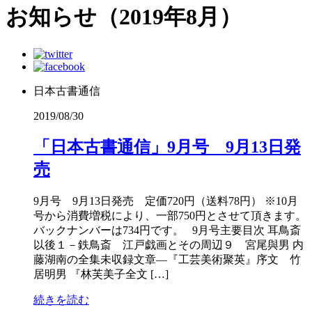
お知らせ（2019年8月）
日本古書通信
2019/08/30
「日本古書通信」9月号 9月13日発
売
9月号 9月13日発売 定価720円（送料78円） ※10月
号から消費増税により、一部750円とさせて頂きます。
バックナンバーは734円です。 9月号主要目次 耳鳥斎
以後１－鉄鳥斎 江戸戯画とその周辺９ 宮尾與男 内
藤湖南の全集未収録文章―『工芸美術聚英』序文 竹
居明男 『林芙美子全文 […]
続きを読む