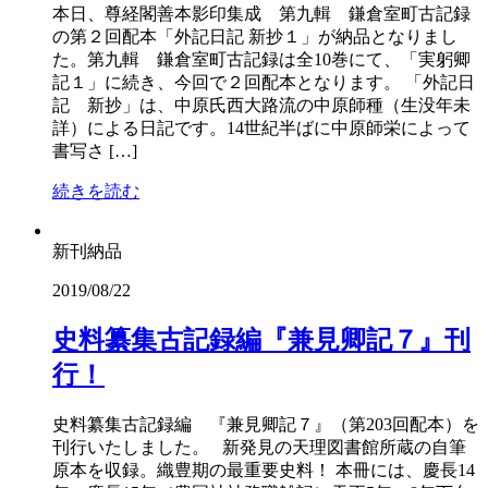
本日、尊経閣善本影印集成 第九輯 鎌倉室町古記録
の第２回配本「外記日記 新抄１」が納品となりまし
た。第九輯 鎌倉室町古記録は全10巻にて、「実躬卿
記１」に続き、今回で２回配本となります。 「外記日
記 新抄」は、中原氏西大路流の中原師種（生没年未
詳）による日記です。14世紀半ばに中原師栄によって
書写さ […]
続きを読む
新刊納品
2019/08/22
史料纂集古記録編『兼見卿記７』刊
行！
史料纂集古記録編 『兼見卿記７』（第203回配本）を
刊行いたしました。 新発見の天理図書館所蔵の自筆
原本を収録。織豊期の最重要史料！ 本冊には、慶長14