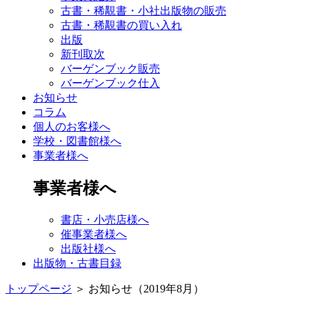
古書・稀覯書・小社出版物の販売
古書・稀覯書の買い入れ
出版
新刊取次
バーゲンブック販売
バーゲンブック仕入
お知らせ
コラム
個人のお客様へ
学校・図書館様へ
事業者様へ
事業者様へ
書店・小売店様へ
催事業者様へ
出版社様へ
出版物・古書目録
トップページ
＞
お知らせ（2019年8月）