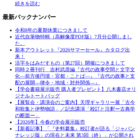
続きを読む
最新バックナンバー
令和8年の夏期休業につきまして
近代自筆物特輯（高解像度PDF版）7月分公開しまし
た。
新本アウトレット『2026サマーセール』カタログ出
来！
活字をはみだすもの（第27回）開催につきまして
同時２冊刊行 吉村武彦編『古代の政事空間と文字文
化—前方後円墳・宮都・ことば—』『古代の政事と支
配の展開—律令・地域・対外関係—』
【学会書籍展示販売 購入者プレゼント】八木書店オリ
ジナルトートバッグ
【展覧会・講演会のご案内】天理ギャラリー展「古今
和歌集と伊勢物語」／記念講演「校訂と注釈ー古典学
の断面ー」
【2026年】今春の学会展示販売
【新着記事】「『史料纂集』校訂者が語る「ジャパン
ナレッジ版」の現在と未来 第3回（終）」が公開され