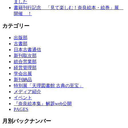
ました
書籍刊行記念 「見て楽しむ！奈良絵本・絵巻」展
開催 ！
カテゴリー
出版部
古書部
日本古書通信
新刊取次部
総合営業部
経営管理部
学会出展
新刊納品
特別展「天理図書館 古典の至宝」
メディア紹介
イベント
『奈良絵本集』解題web公開
PAGES
月別バックナンバー