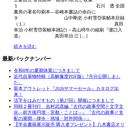
１ 石川 透 全国
書房の署名印刷本―谷崎本書誌の余白に
９ 山中剛史 小村雪岱装幀本目録
（１） 真田
幸治 小村雪岱装幀本雑記1－高山樗牛の縮刷『瀧口入
道』 真田幸治 江 […]
続きを読む
最新バックナンバー
令和8年の夏期休業につきまして
近代自筆物特輯（高解像度PDF版）7月分公開しまし
た。
新本アウトレット『2026サマーセール』カタログ出
来！
活字をはみだすもの（第27回）開催につきまして
同時２冊刊行 吉村武彦編『古代の政事空間と文字文
化—前方後円墳・宮都・ことば—』『古代の政事と支
配の展開—律令・地域・対外関係—』
【学会書籍展示販売 購入者プレゼント】八木書店オリ