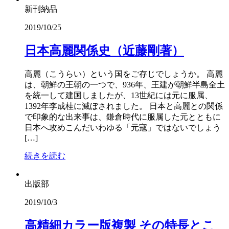
新刊納品
2019/10/25
日本高麗関係史（近藤剛著）
高麗（こうらい）という国をご存じでしょうか。 高麗
は、朝鮮の王朝の一つで、936年、王建が朝鮮半島全土
を統一して建国しましたが、13世紀には元に服属、
1392年李成桂に滅ぼされました。 日本と高麗との関係
で印象的な出来事は、鎌倉時代に服属した元とともに
日本へ攻めこんだいわゆる「元寇」ではないでしょう
[…]
続きを読む
出版部
2019/10/3
高精細カラー版複製 その特長とこ