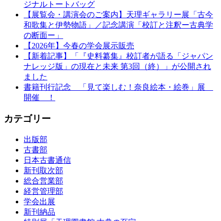
ジナルトートバッグ
【展覧会・講演会のご案内】天理ギャラリー展「古今
和歌集と伊勢物語」／記念講演「校訂と注釈ー古典学
の断面ー」
【2026年】今春の学会展示販売
【新着記事】「『史料纂集』校訂者が語る「ジャパン
ナレッジ版」の現在と未来 第3回（終）」が公開され
ました
書籍刊行記念 「見て楽しむ！奈良絵本・絵巻」展
開催 ！
カテゴリー
出版部
古書部
日本古書通信
新刊取次部
総合営業部
経営管理部
学会出展
新刊納品