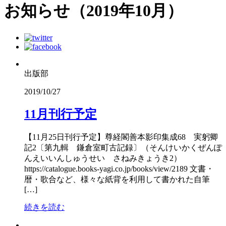
お知らせ（2019年10月）
出版部
2019/10/27
11月刊行予定
【11月25日刊行予定】尊経閣善本影印集成68 実躬卿
記2〔第九輯 鎌倉室町古記録〕（そんけいかくぜんぽ
んえいいんしゅうせい さねみきょうき2）
https://catalogue.books-yagi.co.jp/books/view/2189 文書・
暦・歌合など、様々な紙背を利用して書かれた自筆
[…]
続きを読む