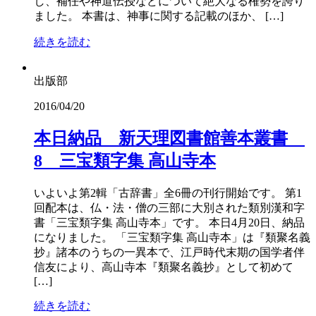
し、補任や神道伝授などについて絶大なる権勢を誇り
ました。 本書は、神事に関する記載のほか、 […]
続きを読む
出版部
2016/04/20
本日納品 新天理図書館善本叢書
8 三宝類字集 高山寺本
いよいよ第2輯「古辞書」全6冊の刊行開始です。 第1
回配本は、仏・法・僧の三部に大別された類別漢和字
書「三宝類字集 高山寺本」です。 本日4月20日、納品
になりました。 「三宝類字集 高山寺本」は『類聚名義
抄』諸本のうちの一異本で、江戸時代末期の国学者伴
信友により、高山寺本『類聚名義抄』として初めて
[…]
続きを読む