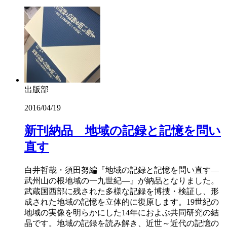
出版部
2016/04/19
新刊納品 地域の記録と記憶を問い
直す
白井哲哉・須田努編『地域の記録と記憶を問い直す―
武州山の根地域の一九世紀―』が納品となりました。
武蔵国西部に残された多様な記録を博捜・検証し、形
成された地域の記憶を立体的に復原します。19世紀の
地域の実像を明らかにした14年におよぶ共同研究の結
晶です。地域の記録を読み解き、近世～近代の記憶の