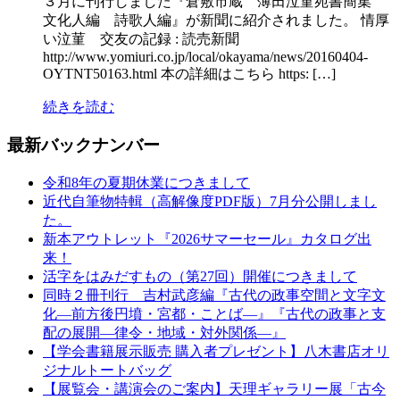
３月に刊行しました『倉敷市蔵 薄田泣菫宛書簡集
文化人編 詩歌人編』が新聞に紹介されました。 情厚
い泣菫 交友の記録 : 読売新聞
http://www.yomiuri.co.jp/local/okayama/news/20160404-
OYTNT50163.html 本の詳細はこちら https: […]
続きを読む
最新バックナンバー
令和8年の夏期休業につきまして
近代自筆物特輯（高解像度PDF版）7月分公開しまし
た。
新本アウトレット『2026サマーセール』カタログ出
来！
活字をはみだすもの（第27回）開催につきまして
同時２冊刊行 吉村武彦編『古代の政事空間と文字文
化—前方後円墳・宮都・ことば—』『古代の政事と支
配の展開—律令・地域・対外関係—』
【学会書籍展示販売 購入者プレゼント】八木書店オリ
ジナルトートバッグ
【展覧会・講演会のご案内】天理ギャラリー展「古今