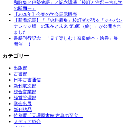
和歌集と伊勢物語」／記念講演「校訂と注釈ー古典学
の断面ー」
【2026年】今春の学会展示販売
【新着記事】「『史料纂集』校訂者が語る「ジャパン
ナレッジ版」の現在と未来 第3回（終）」が公開され
ました
書籍刊行記念 「見て楽しむ！奈良絵本・絵巻」展
開催 ！
カテゴリー
出版部
古書部
日本古書通信
新刊取次部
総合営業部
経営管理部
学会出展
新刊納品
特別展「天理図書館 古典の至宝」
メディア紹介