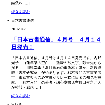
継承を […]
続きを読む
日本古書通信
2016/04/8
「日本古書通信」４月号 ４月１４
日発売！
「日本古書通信」４月号は４月１４日発売です。内野
光子「白蓮年譜の空白―『塹壕の砂文字』献呈先から
探る」、川島幸希「夏目漱石の重版本」ほか、新規連
載「古本研究室」が始まります。和本専門の古書業者
市・東京古典会の経営員がリレー式に日頃の知見を披
露。「和本入門」の著者・誠心堂書店主橋口侯之介氏
が校閲・感想 […]
続きを読む
出版部