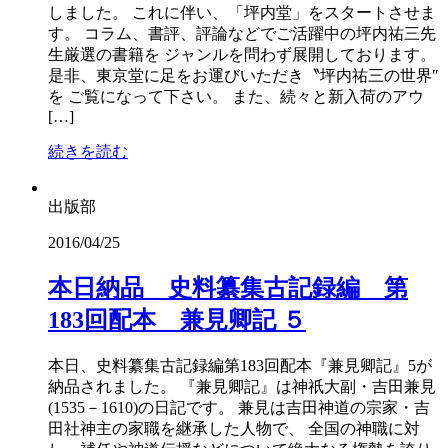
しました。 これに伴い、「坪内堂」をスタートさせま
す。 コラム、書評、評論などでご活躍中の坪内祐三先
生厳選の書籍を ジャンルを問わず展開しております。
是非、東京堂に足をお運びいただき〝坪内祐三の世界″
を ご覧になって下さい。 また、続々と新入荷のアウ
[…]
続きを読む
出版部
2016/04/25
本日納品 史料纂集古記録編 第
183回配本 兼見卿記 ５
本日、史料纂集古記録編第183回配本『兼見卿記』5が
納品されました。 『兼見卿記』は神祇大副・吉田兼見
(1535－1610)の日記です。 兼見は吉田神道の宗家・吉
田社神主の家職を継承した人物で、 全国の神職に対