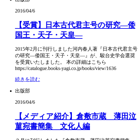
2016/04/6
【受賞】日本古代君主号の研究―倭
国王・天子・天皇―
2015年2月に刊行しました河内春人著『日本古代君主号
の研究―倭国王・天子・天皇―』が、駿台史学会選奨
を受賞いたしました。 本の詳細はこちら
https://catalogue.books-yagi.co.jp/books/view/1636
続きを読む
出版部
2016/04/6
【メディア紹介】倉敷市蔵 薄田泣
菫宛書簡集 文化人編