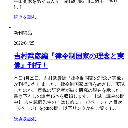
平田禿木をめぐる人々 尾崎紅葉2 川口敦子 キリ
[…]
続きを読む
新刊納品
2022/04/25
吉村武彦編『律令制国家の理念と実
像』刊行！
本日4月25日、吉村武彦編『律令制国家の理念と実像』
が刊行いたしました。 律令制国家は何をめざし、実現
したのか。 気鋭の研究者が描く研究の現在を示した、
書き下ろしの論考16本を収録します。 【試し読み公開
中】 吉村武彦先生の「はじめに」（7ページ）と目次
（6ページ）をpdf公開。以下リンクからご覧く […]
続きを読む