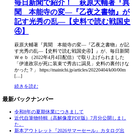
毎日新聞で紹介！ 萩原大輔著『異
聞 本能寺の変―『乙夜之書物』が
記す光秀の乱―【史料で読む戦国史
④】
萩原大輔著『異聞 本能寺の変―『乙夜之書物』が記
す光秀の乱―【史料で読む戦国史④】』が、毎日新聞
Ｗｅｂ（2022年4月4日配信）で取り上げられました
「伊達政宗が死に装束で秀吉に謁見」史料の裏付けな
かった？」 https://mainichi.jp/articles/20220404/k00/00m
[…]
続きを読む
最新バックナンバー
令和8年の夏期休業につきまして
近代自筆物特輯（高解像度PDF版）7月分公開しまし
た。
新本アウトレット『2026サマーセール』カタログ出