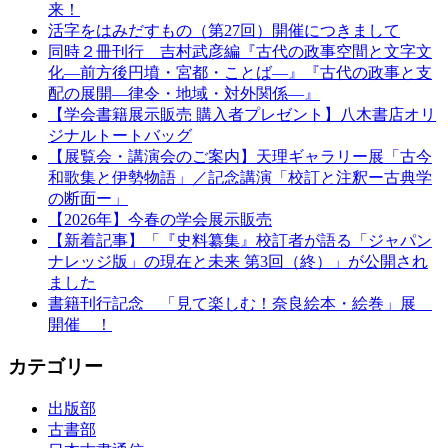
来！
活字をはみだすもの（第27回）開催につきまして
同時２冊刊行 吉村武彦編『古代の政事空間と文字文
化—前方後円墳・宮都・ことば—』『古代の政事と支
配の展開—律令・地域・対外関係—』
【学会書籍展示販売 購入者プレゼント】八木書店オリ
ジナルトートバッグ
【展覧会・講演会のご案内】天理ギャラリー展「古今
和歌集と伊勢物語」／記念講演「校訂と注釈ー古典学
の断面ー」
【2026年】今春の学会展示販売
【新着記事】「『史料纂集』校訂者が語る「ジャパン
ナレッジ版」の現在と未来 第3回（終）」が公開され
ました
書籍刊行記念 「見て楽しむ！奈良絵本・絵巻」展
開催 ！
カテゴリー
出版部
古書部