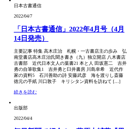
日本古書通信
2022/04/7
「日本古書通信」2022年4月号（4月
14日発売）
主要記事 特集 高木庄治 札幌・一古書店主の歩み 弘
南堂書店高木庄治氏聞き書き（九）独立開店 八木書店
古書部 近代日本文人の葉書21 本と人 田坂憲二 吉井
勇の自筆歌集1 吉井勇と臼井書房 川島幸希 近代作
家の資料5 石川善助の詩 安藤武彦 海を渡りし斎藤
徳元の手紙 川口敦子 キリシタン資料を訪ねて […]
続きを読む
出版部
2022/04/4