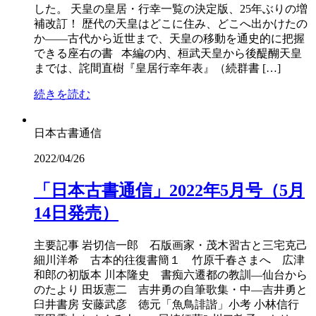
した。 天皇の皇居・行幸一覧の決定版、25年ぶりの増
補改訂！ 歴代の天皇はどこに住み、どこへ出かけたの
か――古代から近世まで、天皇の移動を通史的に把握
できる座右の書 本編の内、桓武天皇から後醍醐天皇
までは、詫間直樹『皇居行幸年表』（続群書 […]
続きを読む
日本古書通信
2022/04/26
「日本古書通信」2022年5月号（5月
14日発売）
主要記事 岩切信一郎 石版画家・茂木習古と三宅克己
細川洋希 古本的往復書簡１ 竹原千春さまへ 広津
和郎の初版本 川本隆史 書痴六遷都の教訓―仙台から
のたより 田坂憲二 吉井勇の自筆歌集・中―吉井勇と
臼井書房 安藤武彦 徳元「魚鳥誹諧」小考 小林信行