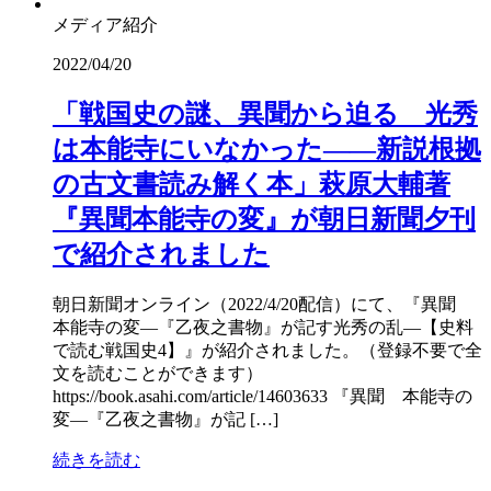
メディア紹介
2022/04/20
「戦国史の謎、異聞から迫る 光秀
は本能寺にいなかった――新説根拠
の古文書読み解く本」萩原大輔著
『異聞本能寺の変』が朝日新聞夕刊
で紹介されました
朝日新聞オンライン（2022/4/20配信）にて、『異聞
本能寺の変―『乙夜之書物』が記す光秀の乱―【史料
で読む戦国史4】』が紹介されました。（登録不要で全
文を読むことができます）
https://book.asahi.com/article/14603633 『異聞 本能寺の
変―『乙夜之書物』が記 […]
続きを読む