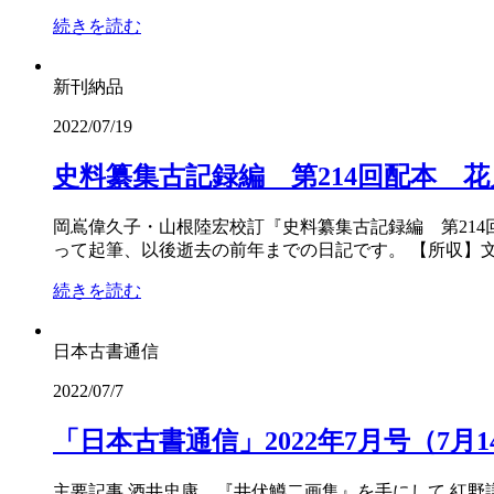
続きを読む
新刊納品
2022/07/19
史料纂集古記録編 第214回配本 
岡嶌偉久子・山根陸宏校訂『史料纂集古記録編 第214
って起筆、以後逝去の前年までの日記です。 【所収】文化13年
続きを読む
日本古書通信
2022/07/7
「日本古書通信」2022年7月号（7月
主要記事 酒井忠康 『井伏鱒二画集』を手にして 紅野