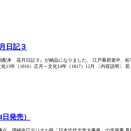
花月日記３
回配本 花月日記３』が納品になりました。 江戸幕府老中、松平定
（1816）正月～文化14年（1817）12月 〔内容説明〕 若く
14日発売）
謙介 増補改訂デジタル版「日本近代文学大事典」の楽屋裏 真