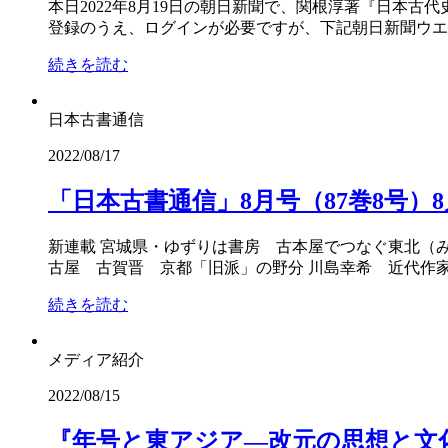
本日2022年8月19日の朝日新聞で、関根淳著『日本
登録のうえ、ログインが必要ですが、下記朝日新聞ウエブサイトでも公開
続きを読む
日本古書通信
2022/08/17
「日本古書通信」8月号（87巻8号）8
新連載 宮城県・ゆずりは書房 古本屋でつなぐ東北（
古屋 古賀晋 京都「旧派」の野分 川島幸希 近代作家
続きを読む
メディア紹介
2022/08/15
『年号と東アジア―改元の思想と文