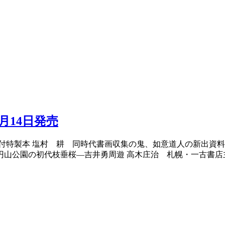
月14日発売
稿付特製本 塩村 耕 同時代書画収集の鬼、如意道人の新出資
円山公園の初代枝垂桜―吉井勇周遊 高木庄治 札幌・一古書店主