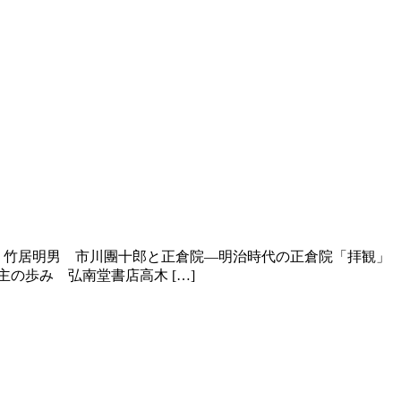
料 竹居明男 市川團十郎と正倉院―明治時代の正倉院「拝観」
の歩み 弘南堂書店高木 […]