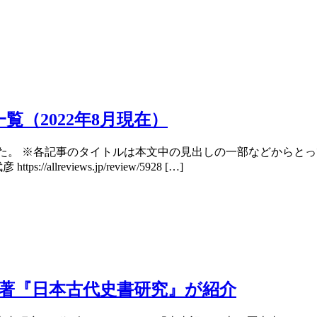
一覧（2022年8月現在）
ました。 ※各記事のタイトルは本文中の見出しの一部などからとっ
reviews.jp/review/5928 […]
根淳著『日本古代史書研究』が紹介