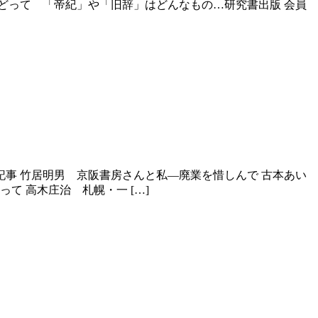
たどって 「帝紀」や「旧辞」はどんなもの…研究書出版 会員
記事 竹居明男 京阪書房さんと私―廃業を惜しんで 古本あい
て 高木庄治 札幌・一 […]