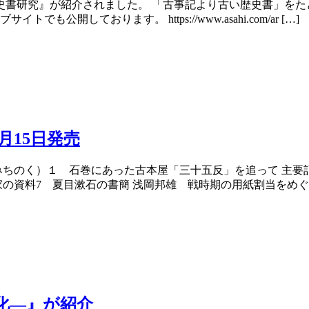
古代史書研究』が紹介されました。 「古事記より古い歴史書」を
しております。 https://www.asahi.com/ar […]
月15日発売
みちのく）１ 石巻にあった古本屋「三十五反」を追って 主要
の資料7 夏目漱石の書簡 浅岡邦雄 戦時期の用紙割当をめぐっ
化―』が紹介