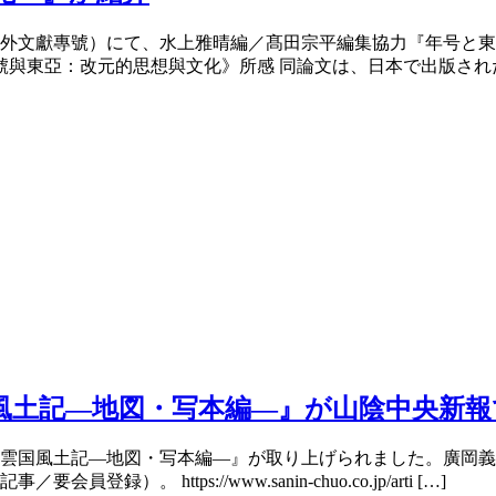
外文獻專號）にて、水上雅晴編／髙田宗平編集協力『年号と東
與東亞：改元的思想與文化》所感 同論文は、日本で出版された『古
風土記―地図・写本編―』が山陰中央新
雲国風土記―地図・写本編―』が取り上げられました。廣岡義
https://www.sanin-chuo.co.jp/arti […]