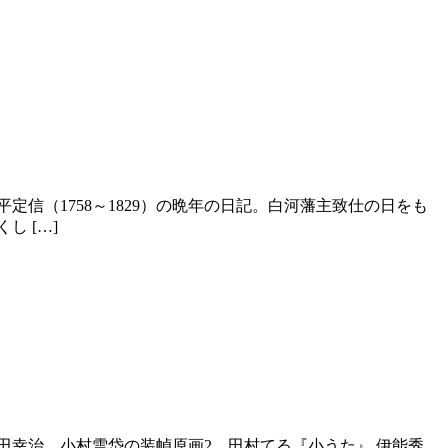
信（1758～1829）の晩年の日記。白河藩主致仕の日をも
し […]
田幸治 小村雪岱の装幀原画2 田村てる『小うた』 伊能秀