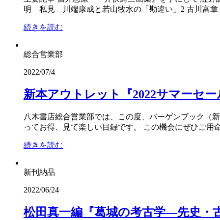
明 私見 川端康成と若山牧水の「勘違い」2 古川富章
続きを読む
総合営業部
2022/07/4
新本アウトレット『2022サマーセ
八木書店総合営業部では、この度、バーゲンブック（新
ってお得、見て楽しい目録です。 この機会にぜひご用命
続きを読む
新刊納品
2022/06/24
松田真一編『葛城の考古学―先史・