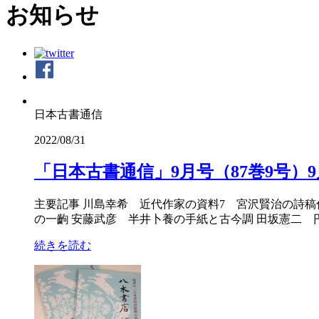
お知らせ
日本古書通信
2022/08/31
「日本古書通信」9月号（87巻9号）9
主要記事 川島幸希 近代作家の資料7 宮沢賢治の詩
の一齣 安藤武彦 半井卜養の手紙と古今調 田坂憲二 
続きを読む