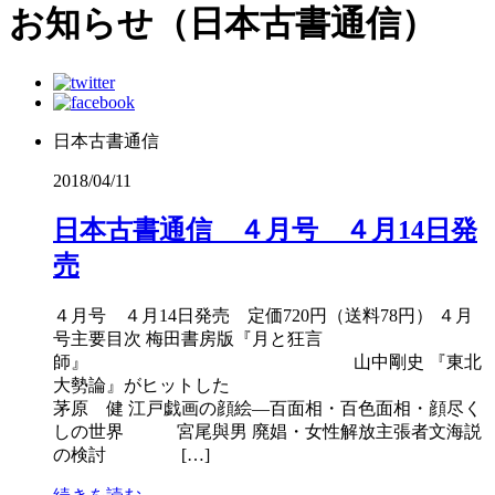
お知らせ（日本古書通信）
日本古書通信
2018/04/11
日本古書通信 ４月号 ４月14日発
売
４月号 ４月14日発売 定価720円（送料78円） ４月
号主要目次 梅田書房版『月と狂言
師』 山中剛史 『東北
大勢論』がヒットした
茅原 健 江戸戯画の顔絵―百面相・百色面相・顔尽く
しの世界 宮尾與男 廃娼・女性解放主張者文海説
の検討 […]