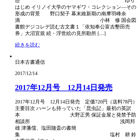
歴 ゆり
はじめ イリノイ大学のヤマギワ・コレクション―その
形成の背景 野口契子 幕末維新期の南摩羽峰余
滴 小林 修 国会図
書館デジコレデ読む古文書１「依知奉公富吉墾田売
券」大沼宜規 続・浮世絵の見所勘所 […]
続きを読む
日本古書通信
2017/12/14
2017年12月号 12月14日発売
2017年12月号 12月14日発売 定価720円（送料78円）
主要目次 ハーンも持っていた「昆虫記」最初の英訳
本 大野正男 保証金屋と発禁予防
相談所 浅岡邦
雄 津藩儒、塩田随斎の書簡
集 塩村 耕 鈴