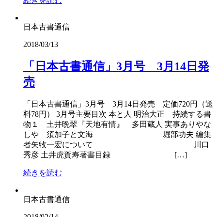
続きを読む
日本古書通信
2018/03/13
「日本古書通信」3月号 3月14日発
売
「日本古書通信」3月号 3月14日発売 定価720円（送
料78円） 3月号主要目次 本と人 明治大正 持続する書
物１ 土井晩翠『天地有情』 多田蔵人 実事ありやな
しや 須加子と文海 堀部功夫 編集
者矢牧一宏について 川口
秀彦 土井虎賀寿著書目録 […]
続きを読む
日本古書通信
2018/02/14