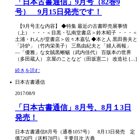
「日本古書通信」9月号（82巻9
号） 9月15日発売です！
【9月号主な内容】 ◆特集 最近の古書即売展事情
（上） ・・・＜目黒・弘南堂書店＞鈴木昭子 ・・・＜
土浦・れんが堂書店＞佐々木嘉弘 ◆本と人 黒田善夫と
「詩炉」（竹内栄美子） 三島由紀夫と「婦人画報」
―「優雅」な女賊黒蜥蜴（武内佳代） 百版本の世界
（多田蔵人） 京屋のことなど（田坂憲二） 改造社 […]
続きを読む
日本古書通信
2017/08/9
「日本古書通信」8月号、8月１3日
発売！
日本古書通信8月号（通巻1057号） 8月13日発売 定
価720円（送料78円） 主要目次 古典