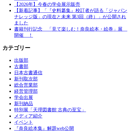
【2026年】今春の学会展示販売
【新着記事】「『史料纂集』校訂者が語る「ジャパン
ナレッジ版」の現在と未来 第3回（終）」が公開され
ました
書籍刊行記念 「見て楽しむ！奈良絵本・絵巻」展
開催 ！
カテゴリー
出版部
古書部
日本古書通信
新刊取次部
総合営業部
経営管理部
学会出展
新刊納品
特別展「天理図書館 古典の至宝」
メディア紹介
イベント
『奈良絵本集』解題web公開