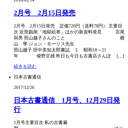
2月号 2月15日発売
2月号 2月15日発売 定価720円（送料78円） 主要目
次 近世戯画「地獄絵巻」ほかの新資料発見 宮尾
與男 照山越子さんのこと 横
山 學 ジョン・モーリス先生
照山越子 田中美知太郎書誌 １ 昭和18～21
年 俊野文雄 昨日も今日も古書店さんぽ […]
続きを読む
日本古書通信
2017/12/26
日本古書通信 1月号、12月29日発
行
1月号主要目次 私の古書遍