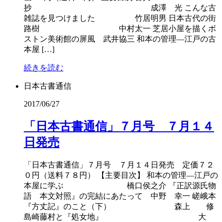
抄 成澤 光 こんな古
雑誌を見つけました 竹居明男 日本古代の街
路樹 中村太一 芝居小屋を描くボ
ストン美術館の屏風 武井協三 和本の管理―江戸の古
本屋 […]
続きを読む
日本古書通信
2017/06/27
「日本古書通信」７月号 ７月１４
日発売
「日本古書通信」７月号 ７月１４日発売 定価７２
０円（送料７８円） 【主要目次】 和本の管理―江戸の
本屋に学ぶ 橋口侯之介 『正訳源氏物
語 本文対照』の完結にあたって 中野 幸一 嵯峨本
『方丈記』のこと（下） 森上 修
島崎藤村と『処女地』 大