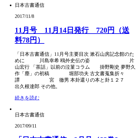
日本古書通信
2017/11/8
11月号 11月14日発行 720円（送
料78円）
「日本古書通信」11月号主要目次 漱石山房記念館のた
めに 川島幸希 鴎外史伝の姿 片
山宏行 「茶話」以前の泣菫コラム 掛野剛史 夢野久
作「塵」の初稿 堀部功夫 古文書蒐集折々
譚 宮 徹男 本卦還りの本と卦１２７
出久根達郎 その他。
続きを読む
日本古書通信
2017/09/11