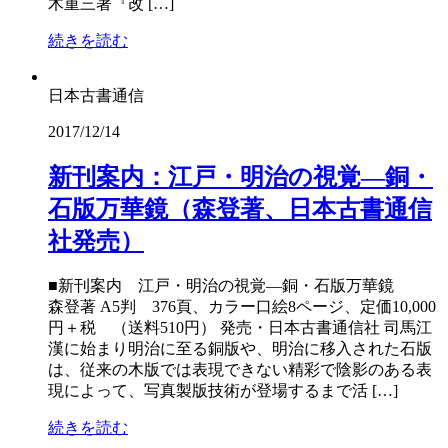
木重三著『改 […]
続きを読む
日本古書通信
2017/12/14
新刊案内：江戸・明治の視覚―銅・
石版万華鏡（森登著、日本古書通信
社発売）
■新刊案内 江戸・明治の視覚―銅・石版万華鏡
森登著 A5判 376頁、カラー口絵8ページ、定価10,000
円＋税 （送料510円） 発売・日本古書通信社 司馬江
漢に始まり明治に至る銅版や、明治に移入された石版
は、従来の木版では表現できない精彩で陰影のある表
現によって、写真製版技術が登場するまで活 […]
続きを読む