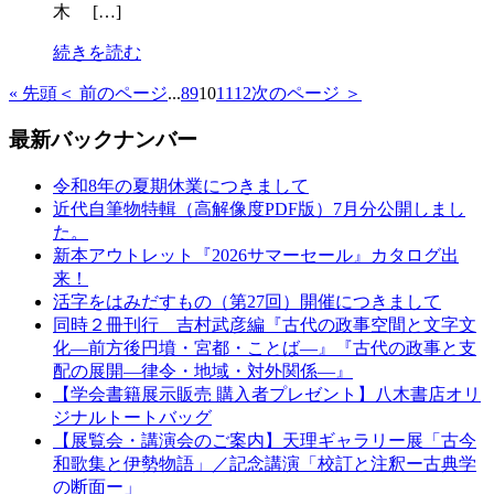
木 […]
続きを読む
« 先頭
＜ 前のページ
...
8
9
10
11
12
次のページ ＞
最新バックナンバー
令和8年の夏期休業につきまして
近代自筆物特輯（高解像度PDF版）7月分公開しまし
た。
新本アウトレット『2026サマーセール』カタログ出
来！
活字をはみだすもの（第27回）開催につきまして
同時２冊刊行 吉村武彦編『古代の政事空間と文字文
化—前方後円墳・宮都・ことば—』『古代の政事と支
配の展開—律令・地域・対外関係—』
【学会書籍展示販売 購入者プレゼント】八木書店オリ
ジナルトートバッグ
【展覧会・講演会のご案内】天理ギャラリー展「古今
和歌集と伊勢物語」／記念講演「校訂と注釈ー古典学
の断面ー」