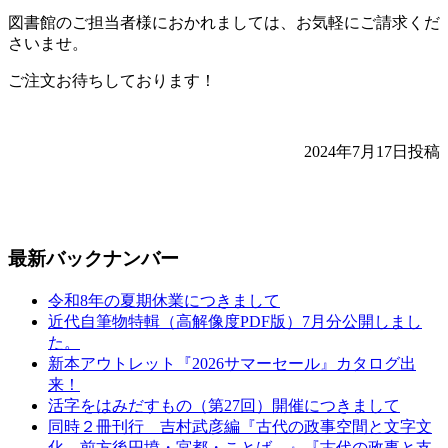
図書館のご担当者様におかれましては、お気軽にご請求くだ
さいませ。
ご注文お待ちしております！
2024年7月17日投稿
最新バックナンバー
令和8年の夏期休業につきまして
近代自筆物特輯（高解像度PDF版）7月分公開しまし
た。
新本アウトレット『2026サマーセール』カタログ出
来！
活字をはみだすもの（第27回）開催につきまして
同時２冊刊行 吉村武彦編『古代の政事空間と文字文
化—前方後円墳・宮都・ことば—』『古代の政事と支