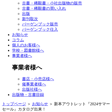
古書・稀覯書・小社出版物の販売
古書・稀覯書の買い入れ
出版
新刊取次
バーゲンブック販売
バーゲンブック仕入
お知らせ
コラム
個人のお客様へ
学校・図書館様へ
事業者様へ
事業者様へ
書店・小売店様へ
催事業者様へ
出版社様へ
出版物・古書目録
トップページ
＞
お知らせ
＞
新本アウトレット『2024サマー
セール』カタログ出来！