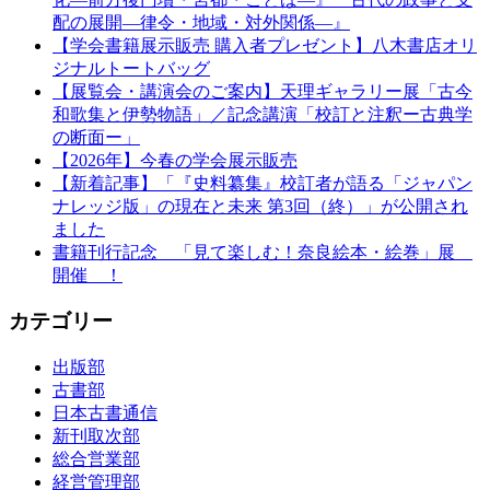
配の展開—律令・地域・対外関係—』
【学会書籍展示販売 購入者プレゼント】八木書店オリ
ジナルトートバッグ
【展覧会・講演会のご案内】天理ギャラリー展「古今
和歌集と伊勢物語」／記念講演「校訂と注釈ー古典学
の断面ー」
【2026年】今春の学会展示販売
【新着記事】「『史料纂集』校訂者が語る「ジャパン
ナレッジ版」の現在と未来 第3回（終）」が公開され
ました
書籍刊行記念 「見て楽しむ！奈良絵本・絵巻」展
開催 ！
カテゴリー
出版部
古書部
日本古書通信
新刊取次部
総合営業部
経営管理部