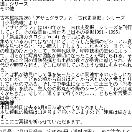
掘」シリーズ
その他
古本屋散策268『アサヒグラフ』と「古代史発掘」シリーズ
（小田光雄）より
『アサヒグラフ』は1978年から「古代史発掘」シリーズを刊行
していて、その四集目に当たる『日本の発掘1991～1995』
（「新遺跡カタログ」Vol.4）が手元にある。
集めているわけではないけれど、こうした発掘のビジュアル資
料を見つけると、つい購入してしまう。これもその一冊で、そ
の理由のひとつとして、90年代以降、印刷技術の進化によっ
て、明らかに写真や図版が鮮明になったことが挙げられる。そ
のために全国の遺跡発掘と出土品の数々が身近に感じられ、古
代史が時空を超え、そこに現前しているような気にもさせられ
る。
これは私が幼児にして母を失ったことに関連するのかもしれな
いのだが、子どもの頃から自分はどこから来たのかと考えたり
していたのである。そして中学生になって、白土三平の『忍者
武芸帳』を読み、主人公の影丸が今際のシーンで、「われは遠
くからきた。そして、遠くまで行くのだ……」ともらす言葉に
出会った。
編集部
小田光雄氏は去る6月8日72歳で亡くなられました。
本誌連載の原稿は11月号まで届いていますので、連載は続きま
す。
ここにご冥福を祈らせていただきます。
7月号 7月12日発売 定価850円（送料79円） ※ご注文はメ