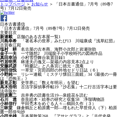
トップページ
＞
お知らせ
＞
「日本古書通信」7月号（89巻7
号）7月12日発売
日本古書通信
「日本古書通信」7月号（89巻7号）7月12日発売
主要目次
新連載
店舗のある古本屋一覧1
川島幸希
「署名本の世界」みたび13 川端康成『浅草紅団』
古賀春江宛
塩村 耕
名古屋の古本商、海野小次郎と岩瀬弥助
金子一夫
一寸随想2 川端龍子小学校時代の図画作品
真田幸治
小村雪岱舞台装置目録3
竹居明男
林達夫の逸文―架蔵の内容見本2点より
安藤武彦
『時慶記』と八条宮に徳元・茂庵
沖田信悦
一草堂・宮田四郎の外地セドリ日誌（６）
小野純一
リレー連載「ミステリ懐旧三面鏡」34《最後の一冊
は『恐怖王』》
新見正彰
史学界に「数え年明示」を望む
高木浩明
古活字探偵事件帖19『沙石集』十二行古活字本は要
法寺版か
田坂憲二
吉井勇の読書生活19―泉鏡花を読む
石川 透
奈良絵本・絵巻の研究と収集58 浄瑠璃物語
小林信行
平田禿木をめぐる人々―鶴田久作（３）
三昧堂
鎌倉鶴丘と柏原鷹一郎―埋もれた早世俳人（下）柏原
鷹一郎俳句抄
小田光雄
古本屋散策268 『アサヒグラフ』と「古代史発