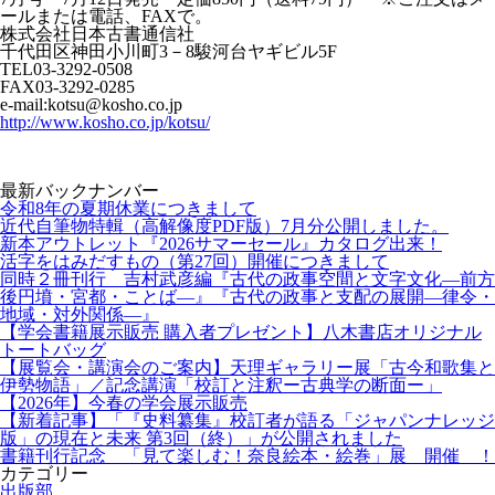
ールまたは電話、FAXで。
株式会社日本古書通信社
千代田区神田小川町3－8駿河台ヤギビル5F
TEL03-3292-0508
FAX03-3292-0285
e-mail:kotsu@kosho.co.jp
http://www.kosho.co.jp/kotsu/
最新バックナンバー
令和8年の夏期休業につきまして
近代自筆物特輯（高解像度PDF版）7月分公開しました。
新本アウトレット『2026サマーセール』カタログ出来！
活字をはみだすもの（第27回）開催につきまして
同時２冊刊行 吉村武彦編『古代の政事空間と文字文化—前方
後円墳・宮都・ことば—』『古代の政事と支配の展開—律令・
地域・対外関係—』
【学会書籍展示販売 購入者プレゼント】八木書店オリジナル
トートバッグ
【展覧会・講演会のご案内】天理ギャラリー展「古今和歌集と
伊勢物語」／記念講演「校訂と注釈ー古典学の断面ー」
【2026年】今春の学会展示販売
【新着記事】「『史料纂集』校訂者が語る「ジャパンナレッジ
版」の現在と未来 第3回（終）」が公開されました
書籍刊行記念 「見て楽しむ！奈良絵本・絵巻」展 開催 ！
カテゴリー
出版部