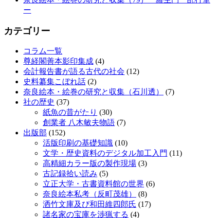
ー
カテゴリー
コラム一覧
尊経閣善本影印集成
(4)
会計報告書が語る古代の社会
(12)
史料纂集こぼれ話
(2)
奈良絵本・絵巻の研究と収集（石川透）
(7)
社の歴史
(37)
紙魚の昔がたり
(30)
創業者 八木敏夫物語
(7)
出版部
(152)
活版印刷の基礎知識
(10)
文学・歴史資料のデジタル加工入門
(11)
高精細カラー版の製作現場
(3)
古記録拾い読み
(5)
立正大学・古書資料館の世界
(6)
奈良絵本私考（反町茂雄）
(8)
洒竹文庫及び和田維四郎氏
(17)
諸名家の宝庫を渉猟する
(4)