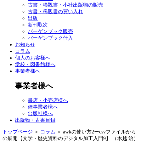
古書・稀覯書・小社出版物の販売
古書・稀覯書の買い入れ
出版
新刊取次
バーゲンブック販売
バーゲンブック仕入
お知らせ
コラム
個人のお客様へ
学校・図書館様へ
事業者様へ
事業者様へ
書店・小売店様へ
催事業者様へ
出版社様へ
出版物・古書目録
トップページ
＞
コラム
＞
awkの使い方2ーcsvファイルから
の展開【文学・歴史資料のデジタル加工入門9】 （木越 治）