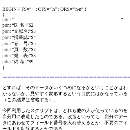
BEGIN { FS=”,” ; OFS=”\n” ; ORS=”\n\n” }
{
print “=========================================”
print “氏 名 :”$2
print “文献名:”$3
print “掲載誌:”$4
print “巻 号:”$5
print “頁 数:”$7
print “発 表:”$8
print “備 考 :”$9
}
================================================
とすれば、そのデータがいくつめになるかということかはわ
からないが、見やすく変形するという目的にはかなっている
（この結果は省略する）。
今回利用したスクリプトは、どれも他の人が使っているのを
自分用に改造したものである。改造といっても、自分のデー
タにあわせてフィールド番号を入れ替えるとか、不要のフィ
ールドを削除するとかである。