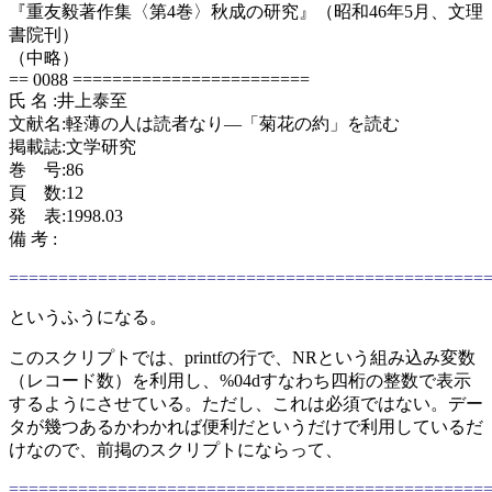
『重友毅著作集〈第4巻〉秋成の研究』（昭和46年5月、文理
書院刊）
（中略）
== 0088 ========================
氏 名 :井上泰至
文献名:軽薄の人は読者なり―「菊花の約」を読む
掲載誌:文学研究
巻 号:86
頁 数:12
発 表:1998.03
備 考 :
================================================
というふうになる。
このスクリプトでは、printfの行で、NRという組み込み変数
（レコード数）を利用し、%04dすなわち四桁の整数で表示
するようにさせている。ただし、これは必須ではない。デー
タが幾つあるかわかれば便利だというだけで利用しているだ
けなので、前掲のスクリプトにならって、
================================================