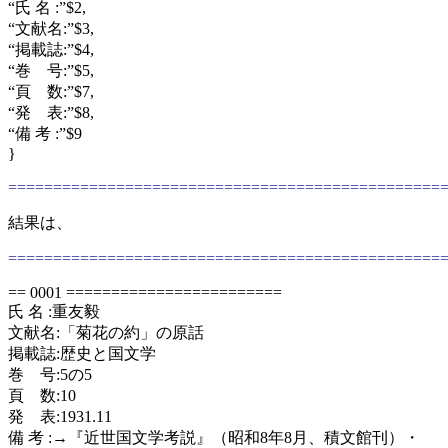
“氏 名 :”$2,
“文献名:”$3,
“掲載誌:”$4,
“巻 号:”$5,
“頁 数:”$7,
“発 表:”$8,
“備 考 :”$9
}
================================================
結果は、
================================================
== 0001 ========================
氏 名 :重友毅
文献名:「菊花の約」の原話
掲載誌:歴史と国文学
巻 号:5の5
頁 数:10
発 表:1931.11
備 考 :→『近世国文学考説』（昭和8年8月、積文館刊）・