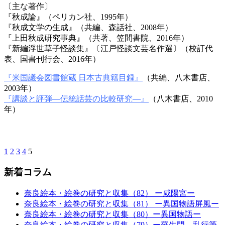
〔主な著作〕
『秋成論』（ペリカン社、1995年）
『秋成文学の生成』（共編、森話社、2008年）
『上田秋成研究事典』（共著、笠間書院、2016年）
『新編浮世草子怪談集』〔江戸怪談文芸名作選〕（校訂代
表、国書刊行会、2016年）
『米国議会図書館蔵 日本古典籍目録』
（共編、八木書店、
2003年）
『講談と評弾―伝統話芸の比較研究―』
（八木書店、2010
年）
1
2
3
4
5
新着コラム
奈良絵本・絵巻の研究と収集（82） ー咸陽宮ー
奈良絵本・絵巻の研究と収集（81） ー異国物語屏風ー
奈良絵本・絵巻の研究と収集（80）ー異国物語ー
奈良絵本・絵巻の研究と収集（79）ー羅生門 乱行筆