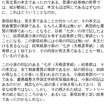
た長文系の本文であったのである。普通の絵巻物の世界で
は、絵が酷似していれば、本文もほぼ同じであるはずなの
に、これはどういうことなのか。
新収絵巻は、長文系であることが分かったが、その本文は、
朝倉重賢の筆跡である。もちろん署名は無いが、典型的な重
賢の筆跡であった。となると、以前『七夕』の項で記したよ
うに、絵草紙屋小泉の印記を有する絵巻群と同じ筆跡という
ことになる。この新収絵巻には小泉の印記は無いが、本文だ
けを見るならば、絵草紙屋小泉の『七夕（天稚彦草紙）』絵
巻群とよく似ており、その内容が長文系であることも一致し
ているのである。
この小泉の印記のある『七夕（天稚彦草紙）』絵巻群は、そ
の本文は、全て朝倉重賢の筆跡であるが、絵の部分は、絵師
が異なることが多いと思われるのである。小泉絵巻群の一つ
である、慶應義塾大学国文学研究室蔵絵巻は、小泉の印記は
あるのだが、残念ながら,絵の多くが抜き取られており、完
全な絵巻ではない。しかし、その残された絵は、サントリー
本の絵と似たところがあり、あるいは、新収絵巻と近い絵巻
であったのかもしれない。