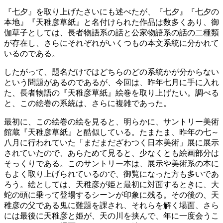
『七夕』を取り上げたさいにも述べたが、『七夕』『七夕の
本地』『天稚彦草紙』と名付けられた作品は数多くあり、御
伽草子としては、長者物語系の話と公家物語系の話の二種類
が存在し、さらにそれぞれがいくつもの本文系統に分かれて
いるのである。
したがって、題名だけではどちらのどの系統かが分からない
という問題があるのであるが、今回は、昨年七月に手に入れ
た、長者物語の『天稚彦草紙』絵巻を取り上げたい。調べる
と、この絵巻の系統は、さらに複雑であった。
最初に、この絵巻の絵を見ると、明らかに、サントリー美術
館蔵『天稚彦草紙』と酷似している。たまたま、昨年の七～
八月に行われていた「まだまだざわつく日本美術」展に展示
されていたので、あらためて見ると、少なくとも絵画部分は
そっくりである。このサントリー本は、展示や美術系の本に
もよく取り上げられているので、御覧になった方も多いであ
ろう。絵としては、天稚彦が姫と最初に対面するときに、大
蛇の頭に乗って登場するシーンが印象に残る。その後の、天
稚彦の父である鬼に難題を課され、それらを解く場面、さら
には最後に天稚彦と姫が、天の川を挟んで、年に一度会うこ