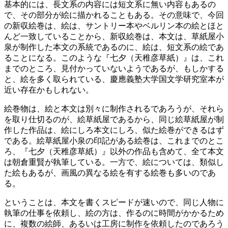
基本的には、長文系の内容には短文系に無い内容もあるの
で、その部分が絵に描かれることもある。その意味で、今回
の新収絵巻は、絵は、サントリー本やベルリン本の絵とほと
んど一致していることから、新収絵巻は、本文は、草紙屋小
泉が制作した本文の系統であるのに、絵は、短文系の絵であ
ることになる。このような『七夕（天稚彦草紙）』は、これ
までのところ、見付かっていないようであるが、もしかする
と、絵を多く取られている、慶應義塾大学国文学研究室本が
近い存在かもしれない。
絵巻物は、絵と本文は別々に制作されるであろうが、それら
を取り仕切るのが、絵草紙屋であるから、同じ絵草紙屋が制
作した作品は、絵にしろ本文にしろ、似た絵巻ができるはず
である。絵草紙屋小泉の印記がある絵巻は、これまでのとこ
ろ、『七夕（天稚彦草紙）』以外の作品も含めて、全て本文
は朝倉重賢が執筆している。一方で、絵については、類似し
た絵もあるが、画風の異なる絵を有する絵巻も多いのであ
る。
ということは、本文を書くスピードが速いので、同じ人物に
執筆の仕事を依頼し、絵の方は、作るのに時間がかかるため
に、複数の絵師、あるいは工房に制作を依頼したのであろう