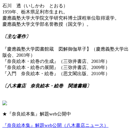
石川 透（いしかわ とおる）
1959年、栃木県足利市生まれ。
慶應義塾大学大学院文学研究科博士課程単位取得退学。
慶應義塾大学文学部名誉教授（国文学）。
〔主な著作〕
『慶應義塾大学図書館蔵 図解御伽草子】（慶應義塾大学出
版会、2003年）
『奈良絵本・絵巻の生成』（三弥井書店、2003年）
『奈良絵本・絵巻の展開』（三弥井書店、2009年）
『入門 奈良絵本・絵巻』（思文閣出版、2010年）
〔八木書店 奈良絵本・絵巻 関連書籍〕
★『奈良絵本集』解題web公開中
『奈良絵本集』解題web公開（八木書店ニュース）