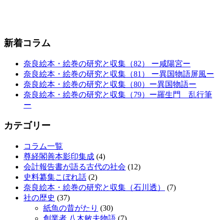
新着コラム
奈良絵本・絵巻の研究と収集（82） ー咸陽宮ー
奈良絵本・絵巻の研究と収集（81） ー異国物語屏風ー
奈良絵本・絵巻の研究と収集（80）ー異国物語ー
奈良絵本・絵巻の研究と収集（79）ー羅生門 乱行筆
ー
カテゴリー
コラム一覧
尊経閣善本影印集成
(4)
会計報告書が語る古代の社会
(12)
史料纂集こぼれ話
(2)
奈良絵本・絵巻の研究と収集（石川透）
(7)
社の歴史
(37)
紙魚の昔がたり
(30)
創業者 八木敏夫物語
(7)