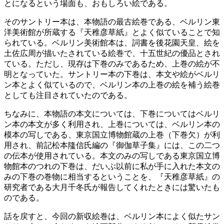
とになるという場面も、おもしろい絵である。
そのサントリー本は、本物語の最古絵巻である、ベルリン東
洋美術館が所蔵する『天稚彦草紙』とよく似ていることで知
られている。ベルリン美術館本は、詞書を後花園天皇、絵を
土佐広周が描いたされている絵巻で、十五世紀の優品とされ
ている。ただし、現存は下巻のみであるため、上巻の絵が不
明となっていた。サントリー本の下巻は、本文や絵がベルリ
ン本とよく似ているので、ベルリン本の上巻の絵を補う絵巻
としても注目されていたのである。
ちなみに、本物語の本文については、下巻についてはベルリ
ン本の本文が多く利用され、上巻については、ベルリン本の
模本の写しである、東京国立博物館蔵の上巻（下巻欠）が利
用され、前記松本隆信氏編の『御伽草子集』には、この二つ
の伝本が使用されている。本文のみの写しである東京国立博
物館本のつれの下巻は、だいぶ以前に私が手に入れた本文の
みの下巻の巻物に相当するということを、『天稚彦草紙』の
研究者である大月千冬氏が報告してくれたときには驚いたも
のである。
話を戻すと、今回の新収絵巻は、ベルリン本によく似たサン