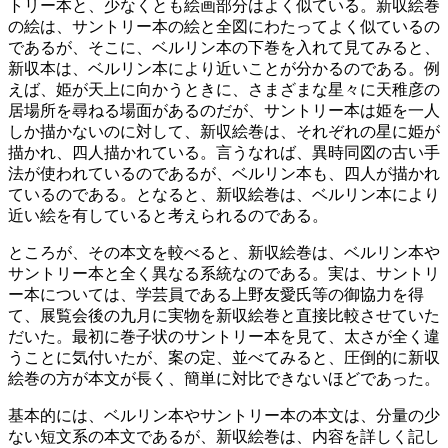
トリー本と、少なくとも絵画部分はよく似ている。新収絵巻
の絵は、サントリー本の絵と全図にわたってよく似ているの
であるが、そこに、ベルリン本の下巻を入れて見てみると、
新収本は、ベルリン本により近いことが分かるのである。例
えば、姫が天上に向かうときに、さまざまな星々に天稚彦の
居場所を尋ねる場面があるのだが、サントリー本は姫を一人
しか描かないのに対して、新収絵巻は、それぞれの星に姫が
描かれ、四人描かれている。言うなれば、異時同図の古い手
法が使われているのであるが、ベルリン本も、四人が描かれ
ているのである。となると、新収絵巻は、ベルリン本により
近い絵を有していると考えられるのである。
ところが、その本文を較べると、新収絵巻は、ベルリン本や
サントリー本と全く異なる系統なのである。実は、サントリ
ー本については、学芸員である上野友愛氏等の御協力を得
て、展覧会後の九月に実物を新収絵巻と直接比較させていた
だいた。最初に巻子状のサントリー本を見て、太さが全く違
うことに気付いたが、案の定、並べてみると、圧倒的に新収
絵巻の方が本文が長く、簡単に対比できないほどであった。
基本的には、ベルリン本やサントリー本の本文は、分量の少
ない短文系の本文であるが、新収絵巻は、内容を詳しく記し