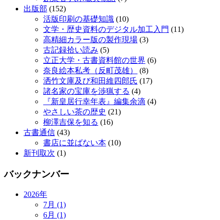
出版部
(152)
活版印刷の基礎知識
(10)
文学・歴史資料のデジタル加工入門
(11)
高精細カラー版の製作現場
(3)
古記録拾い読み
(5)
立正大学・古書資料館の世界
(6)
奈良絵本私考（反町茂雄）
(8)
洒竹文庫及び和田維四郎氏
(17)
諸名家の宝庫を渉猟する
(4)
『新皇居行幸年表』編集余滴
(4)
やさしい茶の歴史
(21)
柳澤吉保を知る
(16)
古書通信
(43)
書店に並ばない本
(10)
新刊取次
(1)
バックナンバー
2026年
7月 (1)
6月 (1)