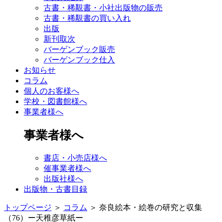
古書・稀覯書・小社出版物の販売
古書・稀覯書の買い入れ
出版
新刊取次
バーゲンブック販売
バーゲンブック仕入
お知らせ
コラム
個人のお客様へ
学校・図書館様へ
事業者様へ
事業者様へ
書店・小売店様へ
催事業者様へ
出版社様へ
出版物・古書目録
トップページ
＞
コラム
＞
奈良絵本・絵巻の研究と収集
（76）ー天稚彦草紙ー