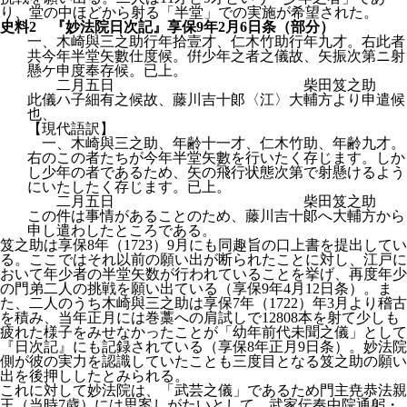
り、堂の中ほどから射る「半堂」での実施が希望された。
史料2 『妙法院日次記』享保9年2月6日条（部分）
一、木崎與三之助行年拾壹才、仁木竹助行年九才。右此者
共今年半堂矢數仕度候。倂少年之者之儀故、矢振次第ニ射
懸ケ申度奉存候。已上。
二月五日 柴田笈之助
此儀ハ子細有之候故、藤川吉十郞〈江〉大輔方より申遣候
也、
【現代語訳】
一、木崎與三之助、年齢十一才、仁木竹助、年齢九才。
右のこの者たちが今年半堂矢數を行いたく存じます。しか
し少年の者であるため、矢の飛行状態次第で射懸けるよう
にいたしたく存じます。已上。
二月五日 柴田笈之助
この件は事情があることのため、藤川吉十郞へ大輔方から
申し遣わしたところである。
笈之助は享保8年（1723）9月にも同趣旨の口上書を提出してい
る。ここではそれ以前の願い出が断られたことに対し、江戸に
おいて年少者の半堂矢数が行われていることを挙げ、再度年少
の門弟二人の挑戦を願い出ている（享保9年4月12日条）。ま
た、二人のうち木崎與三之助は享保7年（1722）年3月より稽古
を積み、当年正月には巻藁への肩試しで12808本を射て少しも
疲れた様子をみせなかったことが「幼年前代未聞之儀」として
『日次記』にも記録されている（享保8年正月9日条）。妙法院
側が彼の実力を認識していたことも三度目となる笈之助の願い
出を後押ししたとみられる。
これに対して妙法院は、「武芸之儀」であるため門主尭恭法親
王（当時7歳）には思案しがたいとして、武家伝奏中院通躬・