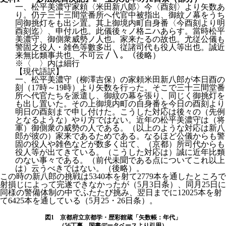
一、松平美濃守家頼〈米田新八郞〉今〈酉刻〉より矢数あ
り。仍テ三十三間堂番所へ代官中被指出、御紋ノ幕をうち
同御挑灯をも出シ置。其上御境内町自身番〈今酉刻より明
酉刻迄〉、申付ル也。此儀後々ノ格ニハあらす。當時松平
美濃守、御側衆威勢ノ人也。家来たるの故也。尤従公儀も
警固之役人・雑色等數多出、従諸司代も役人等出也。誠近
来無比類事共也、不可云〳〵。（後略）
※〈 〉内は細行
【現代語訳】
一、松平美濃守（柳澤吉保）の家頼米田新八郎が本日酉の
刻（17時～19時）より矢数を行った。そこで三十三間堂番
所へ代官たちを派遣し、御紋の幕を張り、同じく御挑灯を
も出し置いた。その上御境内町の自身番を今日の酉刻より
明日の酉刻まで申し付けた。こうした対応は後々の（先例
となるような）やり方ではない。近年の松平美濃守は（将
軍）御側衆の威勢の人である。（以上のような対応は新八
郎が彼の）家来であるためである。なるほど公儀からも警
固の役人や雑色などが数多く出て、（京都）所司代からも
役人等が出てきている。（こうした対応は）誠に近年比類
のない事々である。（前代未聞である点についてこれ以上
は）云うべきではない。（後略）。
この時の新八郎の挑戦は5340本を射て2779本を通したところで
射損じによって完遂できなかったが（5月3日条）、同月25日に
同様の警備体制の中でふたたび挑み、翌日までに12025本を射
て6425本を通している（5月25・26日条）。
図1 京都府立京都学・歴彩館蔵「矢数帳：年代」
（56丁裏、国書データベースより引用）