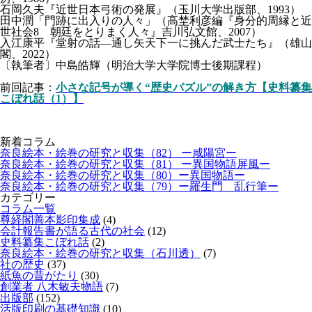
石岡久夫『近世日本弓術の発展』（玉川大学出版部、1993）
田中潤「門跡に出入りの人々」（高埜利彦編『身分的周縁と近
世社会8 朝廷をとりまく人々』吉川弘文館、2007）
入江康平『堂射の話―通し矢天下一に挑んだ武士たち』（雄山
閣、2022）
〔執筆者〕中島皓輝（明治大学大学院博士後期課程）
前回記事：
小さな記号が導く“歴史パズル”の解き方【史料纂集
こぼれ話（1）】
新着コラム
奈良絵本・絵巻の研究と収集（82） ー咸陽宮ー
奈良絵本・絵巻の研究と収集（81） ー異国物語屏風ー
奈良絵本・絵巻の研究と収集（80）ー異国物語ー
奈良絵本・絵巻の研究と収集（79）ー羅生門 乱行筆ー
カテゴリー
コラム一覧
尊経閣善本影印集成
(4)
会計報告書が語る古代の社会
(12)
史料纂集こぼれ話
(2)
奈良絵本・絵巻の研究と収集（石川透）
(7)
社の歴史
(37)
紙魚の昔がたり
(30)
創業者 八木敏夫物語
(7)
出版部
(152)
活版印刷の基礎知識
(10)