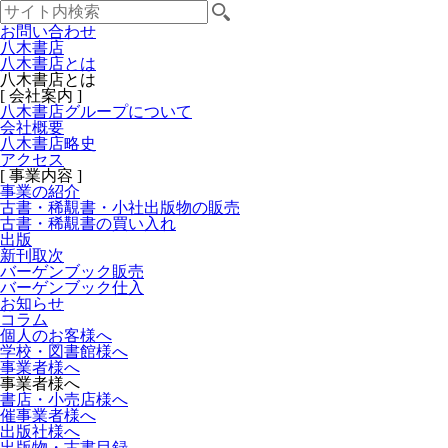
お問い合わせ
八木書店
八木書店とは
八木書店とは
[ 会社案内 ]
八木書店グループについて
会社概要
八木書店略史
アクセス
[ 事業内容 ]
事業の紹介
古書・稀覯書・小社出版物の販売
古書・稀覯書の買い入れ
出版
新刊取次
バーゲンブック販売
バーゲンブック仕入
お知らせ
コラム
個人のお客様へ
学校・図書館様へ
事業者様へ
事業者様へ
書店・小売店様へ
催事業者様へ
出版社様へ
出版物・古書目録