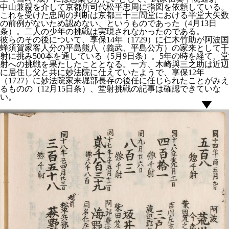
中山兼親を介して京都所司代松平忠周に指図を依頼している。
これを受けた忠周の判断は京都三十三間堂における半堂大矢数
の前例がないため認めない、というものであった（4月13日
条）。二人の少年の挑戦は実現されなかったのである。
彼らのその後について、享保14年（1729）に仁木竹助が阿波国
蜂須賀家客人分の平島熊八（義武、平島公方）の家来として千
射に挑み500本を通している（5月9日条）。5年の時を経て、堂
射への挑戦を果たしたこととなる。一方、木崎與三之助は近辺
に居住し父と共に妙法院に仕えていたようで、享保12年
（1727）に妙法院家来堀部長存の後任に任じられたことがみえ
るものの（12月15日条）、堂射挑戦の記事は確認できていな
い。