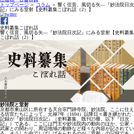
トップページ
＞
コラム
＞
響く弦音、風切る矢―『妙法院日次
記』にみる堂射【史料纂集こぼれ話（2）】
史料纂集こぼれ話
響く弦音、風切る矢―『妙法院日次記』にみる堂射【史料纂集
こぼれ話（2）】
妙法院と堂射
京都市東山区に所在する天台宗門跡寺院、妙法院。ここに仕え
る坊官たちによって、元禄7年（1694）以降日々書き継がれた
記録が『妙法院日次記』（史料纂集、既刊25冊、以下『日次
記』）である。ここには門主や妙法院内の動向のほか、公家・
武家との関わり、周辺地域の動静など様々な内容が記されてい
る。そうした中でしばしばみられるのが「堂射」の記録であ