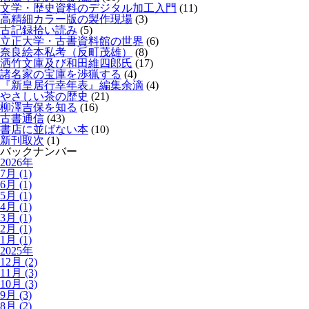
文学・歴史資料のデジタル加工入門
(11)
高精細カラー版の製作現場
(3)
古記録拾い読み
(5)
立正大学・古書資料館の世界
(6)
奈良絵本私考（反町茂雄）
(8)
洒竹文庫及び和田維四郎氏
(17)
諸名家の宝庫を渉猟する
(4)
『新皇居行幸年表』編集余滴
(4)
やさしい茶の歴史
(21)
柳澤吉保を知る
(16)
古書通信
(43)
書店に並ばない本
(10)
新刊取次
(1)
バックナンバー
2026年
7月 (1)
6月 (1)
5月 (1)
4月 (1)
3月 (1)
2月 (1)
1月 (1)
2025年
12月 (2)
11月 (3)
10月 (3)
9月 (3)
8月 (2)