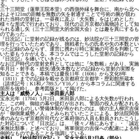
る。
三十三間堂（蓮華王院本堂）の西側外縁を舞台に、南から北へ
およそ121mの距離を無数の矢を射通すことで弓術の腕が競わ
れた当時の堂射は、一昼夜に及ぶ「大矢数」をはじめとした
様々な形式で行われており、現代の正月京都の風物詩として知
られる通し矢（三十三間堂大的全国大会）とは趣を異にするも
のであった。
『日次記』に堂射の記録が残るのは、妙法院が三十三間堂の管
理を行っていたためであり、挑戦者たちの氏名や矢の本数とい
った記録のみならず、運営に携わり時に実施の可否を判断して
いた姿もうかがえる。本コラムではこうした堂射の記録から
『日次記』を繙いていきたい。
なお江戸時代の堂射史料としては他に『矢数帳』があり、実施
年月日・射手名・総矢/通矢本数などの記録から堂射の実際を
知ることできる。本稿では慶長11年（1606）から文化8年
（1811）までの記録を載せる京都府立京都学・歴彩館所蔵本
（請求記号：K1和／789.5／Y16／）から本コラムに関連する
箇所を抜粋し、参考図版として掲げた。
主人は「威勢ノ人」―米田新八郎
宝永元年（1704）5月2日、米田新八郎による大矢数が行われ
た。この時、御紋の幕や提灯が出され、警固の役人が配される
などものものしい警備体制が布かれたのは、彼の主人柳沢吉保
が「御側衆威勢ノ人」とみられていたことによる。妙法院関係
者のみならず京都所司代など幕府側の人員も動員されたこうし
た対応について『日次記』は、「後々ノ格にあらす」・「誠近
来無比類事」と述べており、将軍側近の吉保への配慮による特
例的なものであることを強調している。
史料1 『妙法院日次記』2 宝永元年5月2日条（部分）