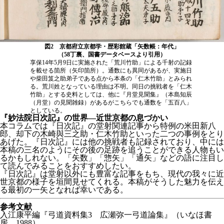
図2 京都府立京都学・歴彩館蔵「矢数帳：年代」
（58丁裏、国書データベースより引用）
享保14年5月9日に実施された「荒川竹助」による千射の記録
を載せる箇所（矢印箇所）。通数にも異同があるが、実施日
や柴田笈之助弟子である点から本条の「仁木竹助」とみられ
る。荒川姓となっている理由は不明。同日の挑戦者を「仁木
竹助」とする史料としては、他に『月堂見聞集』（本島知辰
（月堂）の見聞雑録）があるがこちらでも通数を「五百八」
としている。
『妙法院日次記』の世界―近世京都の息づかい
本コラムでは『日次記』の堂射関連記事から特例の米田新八
郎、却下の木崎與三之助・仁木竹助といった二つの事例をとり
あげた。『日次記』には他の挑戦者も記録されており、中には
本稿の三名のようにその後の足跡を追うことができる人物もい
るかもしれない。「矢数」「惣矢」「通矢」などの語に注目し
て読んでみることをおすすめしたい。
『日次記』は堂射以外にも豊富な記事をもち、現代の我々に近
世京都の様子を垣間見せてくれる。本稿がそうした魅力を伝え
る最初の一矢となれば幸いである。
参考文献
入江康平編『弓道資料集3 広瀬弥一弓道論集』（いなほ書
房、1988）