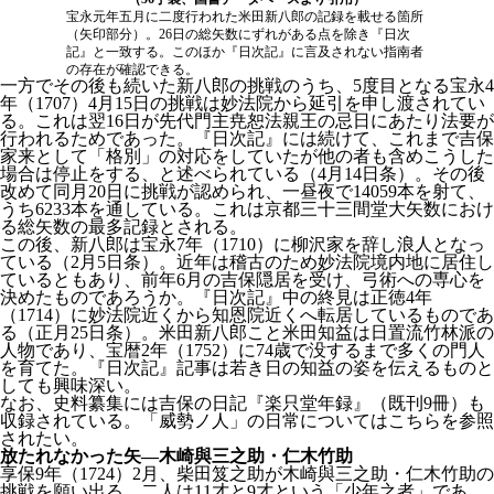
宝永元年五月に二度行われた米田新八郎の記録を載せる箇所
（矢印部分）。26日の総矢数にずれがある点を除き『日次
記』と一致する。このほか『日次記』に言及されない指南者
の存在が確認できる。
一方でその後も続いた新八郎の挑戦のうち、5度目となる宝永4
年（1707）4月15日の挑戦は妙法院から延引を申し渡されてい
る。これは翌16日が先代門主尭恕法親王の忌日にあたり法要が
行われるためであった。『日次記』には続けて、これまで吉保
家来として「格別」の対応をしていたが他の者も含めこうした
場合は停止をする、と述べられている（4月14日条）。その後
改めて同月20日に挑戦が認められ、一昼夜で14059本を射て、
うち6233本を通している。これは京都三十三間堂大矢数におけ
る総矢数の最多記録とされる。
この後、新八郎は宝永7年（1710）に柳沢家を辞し浪人となっ
ている（2月5日条）。近年は稽古のため妙法院境内地に居住し
ているともあり、前年6月の吉保隠居を受け、弓術への専心を
決めたものであろうか。『日次記』中の終見は正徳4年
（1714）に妙法院近くから知恩院近くへ転居しているものであ
る（正月25日条）。米田新八郎こと米田知益は日置流竹林派の
人物であり、宝暦2年（1752）に74歳で没するまで多くの門人
を育てた。『日次記』記事は若き日の知益の姿を伝えるものと
しても興味深い。
なお、史料纂集には吉保の日記『楽只堂年録』（既刊9冊）も
収録されている。「威勢ノ人」の日常についてはこちらを参照
されたい。
放たれなかった矢―木崎與三之助・仁木竹助
享保9年（1724）2月、柴田笈之助が木崎與三之助・仁木竹助の
挑戦を願い出る。二人は11才と9才という「少年之者」であ