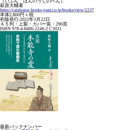
（いぶん ほんのうじのへん）
萩原大輔著
https://catalogue.books-yagi.co.jp/books/view/2237
本体2,800円＋税
初版発行:2022年3月22日
Ａ５判・上製・カバー装・290頁
ISBN 978-4-8406-2246-2 C3021
最新バックナンバー