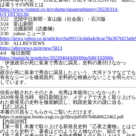
は違うその内容とは
https://www.yomiuri.co.jp/column/japanesehistory/20220314-
OYT8T50136/
3/22 北陸中日新聞・富山版（社会面）・石川版
3/24 富山新聞
3/27 北國新聞（読書欄）
3/30 yahoo ニュース
https://news.yahoo.co.jp/articles/cba99113cda6a4c8cae78a367bf23a0
3/30 ALLREVIEWS
https://allreviews.jp/review/5813
4/4 毎日新聞
https://mainichi.jp/articles/20220404/k00/00m/040/102000c
「伊達政宗が死に装束で秀吉に謁見」史料の裏付けなかっ
た？」
政宗が死に装束で秀吉に謁見したという、大河ドラマなどでも
有名なシーンを徹底批判、史料的な根拠がないことを明らかに
しています。
信長が殺されたそのとき、光秀は本能寺にいなかった！
2020年発見当時、朝日新聞ほか、メディアで大きく取り上げら
れた新発見の史料を徹底解読し、戦国史最大の謎に迫る。
【試し読み】
本書の35頁をこちらからご覧いただけます。
https://catalogue.books-yagi.co.jp/files/pdf/d9784840622462.pdf
【内容説明】
【第一章】本書で取り上げる新発見史料『乙夜之書物』とはど
のような史料で、著者はどのような人物なのか、紹介する。