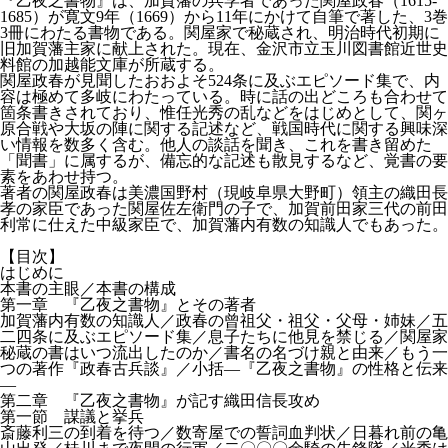
『乙夜之書物』は、加賀藩の兵学者であった関屋政春（1615-
1685）が寛文9年（1669）から11年にかけて自筆で著した、3巻
3冊にわたる書物である。関屋家で秘蔵され、明治時代初期に
旧加賀藩主家に献上された。現在、金沢市立玉川図書館近世史
料館の加越能文庫が所蔵する。
関屋政春が見聞したおおよそ524条に及ぶエピソード集で、内
容は極めて多岐にわたっている。時に話の出どころも合わせて
箇条書きされており、惟任光秀の乱などをはじめとして、関ヶ
原合戦や大坂の陣に関する記述など、戦国時代に関する興味深
い情報を数多く含む。他人の談話を聞き、これを書き留めた
「聞書」に属するが、備忘的な記述も散見するなど、覚書の要
素をあわせ持つ。
著者の関屋政春は美濃国野村（現岐阜県大野町）領主の織田長
孝の家臣であった関屋佐左衛門の子で、加賀前田家三代の前田
利常に仕えた中級家臣で、加賀藩内有数の知識人でもあった。
【目次】
はじめに
本書の主眼／本書の構成
第一章 『乙夜之書物』とその著者
加賀藩内有数の知識人／政春の曾祖父・祖父・父母・姉妹／五
二四条に及ぶエピソード集／息子たちに他見を禁じる／関屋家
秘蔵の書はいつ流出したのか／書名の名づけ親と由来／もう一
つの著作『政春古兵談』／小括―『乙夜之書物』の性格と伝来
―
第二章 『乙夜之書物』が記す織田信長攻め
第一節 謀議と挙兵
斎藤利三の到着を待つ／数寄屋での誓詞血判状／日暮れ前の亀