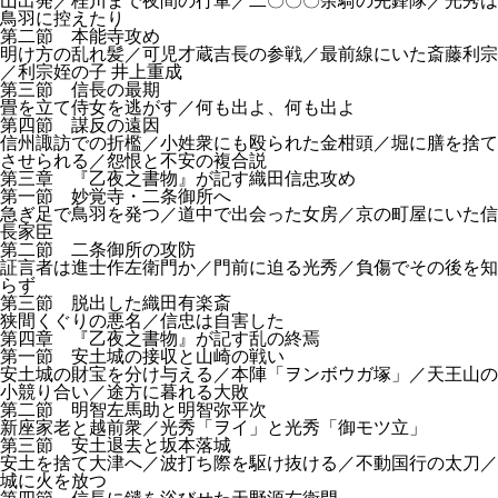
山出発／桂川まで夜間の行軍／二〇〇〇余騎の先鋒隊／光秀は
鳥羽に控えたり
第二節 本能寺攻め
明け方の乱れ髪／可児才蔵吉長の参戦／最前線にいた斎藤利宗
／利宗姪の子 井上重成
第三節 信長の最期
畳を立て侍女を逃がす／何も出よ、何も出よ
第四節 謀反の遠因
信州諏訪での折檻／小姓衆にも殴られた金柑頭／堀に膳を捨て
させられる／怨恨と不安の複合説
第三章 『乙夜之書物』が記す織田信忠攻め
第一節 妙覚寺・二条御所へ
急ぎ足で鳥羽を発つ／道中で出会った女房／京の町屋にいた信
長家臣
第二節 二条御所の攻防
証言者は進士作左衛門か／門前に迫る光秀／負傷でその後を知
らず
第三節 脱出した織田有楽斎
狭間くぐりの悪名／信忠は自害した
第四章 『乙夜之書物』が記す乱の終焉
第一節 安土城の接収と山崎の戦い
安土城の財宝を分け与える／本陣「ヲンボウガ塚」／天王山の
小競り合い／途方に暮れる大敗
第二節 明智左馬助と明智弥平次
新座家老と越前衆／光秀「ヲイ」と光秀「御モツ立」
第三節 安土退去と坂本落城
安土を捨て大津へ／波打ち際を駆け抜ける／不動国行の太刀／
城に火を放つ