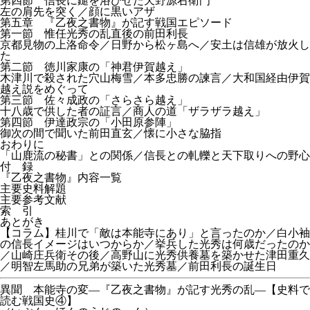
第四節 信長に鑓を浴びせた天野源右衛門
左の肩先を突く／顔に黒いアザ
第五章 『乙夜之書物』が記す戦国エピソード
第一節 惟任光秀の乱直後の前田利長
京都見物の上洛命令／日野から松ヶ島へ／安土は信雄が放火し
た
第二節 徳川家康の「神君伊賀越え」
木津川で殺された穴山梅雪／本多忠勝の諫言／大和国経由伊賀
越え説をめぐって
第三節 佐々成政の「さらさら越え」
十八歳で供した者の証言／商人の道「ザラザラ越え」
第四節 伊達政宗の「小田原参陣」
御次の間で聞いた前田直玄／懐に小さな脇指
おわりに
「山鹿流の秘書」との関係／信長との軋轢と天下取りへの野心
付 録
『乙夜之書物』内容一覧
主要史料解題
主要参考文献
索 引
あとがき
【コラム】桂川で「敵は本能寺にあり」と言ったのか／白小袖
の信長イメージはいつからか／挙兵した光秀は何歳だったのか
／山崎庄兵衛その後／高野山に光秀供養墓を築かせた津田重久
／明智左馬助の兄弟が築いた光秀墓／前田利長の誕生日
異聞 本能寺の変―『乙夜之書物』が記す光秀の乱―【史料で
読む戦国史④】