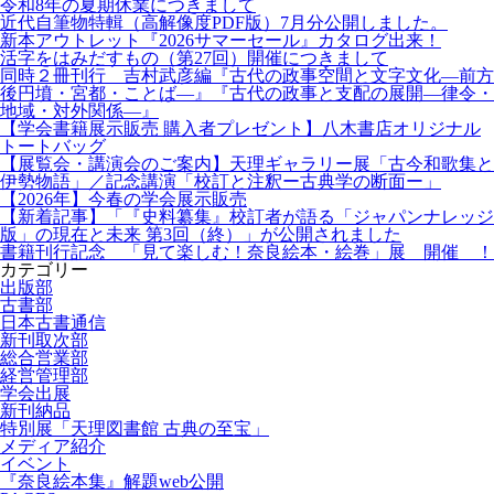
令和8年の夏期休業につきまして
近代自筆物特輯（高解像度PDF版）7月分公開しました。
新本アウトレット『2026サマーセール』カタログ出来！
活字をはみだすもの（第27回）開催につきまして
同時２冊刊行 吉村武彦編『古代の政事空間と文字文化—前方
後円墳・宮都・ことば—』『古代の政事と支配の展開—律令・
地域・対外関係—』
【学会書籍展示販売 購入者プレゼント】八木書店オリジナル
トートバッグ
【展覧会・講演会のご案内】天理ギャラリー展「古今和歌集と
伊勢物語」／記念講演「校訂と注釈ー古典学の断面ー」
【2026年】今春の学会展示販売
【新着記事】「『史料纂集』校訂者が語る「ジャパンナレッジ
版」の現在と未来 第3回（終）」が公開されました
書籍刊行記念 「見て楽しむ！奈良絵本・絵巻」展 開催 ！
カテゴリー
出版部
古書部
日本古書通信
新刊取次部
総合営業部
経営管理部
学会出展
新刊納品
特別展「天理図書館 古典の至宝」
メディア紹介
イベント
『奈良絵本集』解題web公開