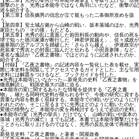
【第二章】光秀の挙兵から本能寺襲撃までを取り上げる。信長
襲撃のとき、光秀は本能寺ではなく鳥羽にいたなど、衝撃の記
述を紹介する。
【第三章】信長嫡男の信忠が立て籠もった二条御所攻めを扱
う。
【第四章】安土城占拠から山崎の戦い、坂本落城のほか、光秀
家臣たちの「その後」もたどる。
【第五章】光秀の乱に直面した前田利長の動向や、信長の死を
堺で知った徳川家康が断行した「神君伊賀越え」、佐々成政が
厳寒期の北アルプスを踏破した「さらさら越え」、伊達政宗が
死装束で秀吉との対面に臨んだと伝わる「小田原参陣」など、
著名な逸話が『乙夜之書物』ではどのように記述されたのか、
紹介する。
【付録】『乙夜之書物』の記述内容を一覧化した表を載せ、実
際に本史料を閲覧してアクセスできるガイドとした。主な引用
史料には解題をつけるなど、ブックガイドを付した。
●光秀は本能寺にいなかった―新発見の史料『乙夜之書物』を
徹底解読し、戦国史最大の謎に迫る。
●本能寺の変に関するあらたな情報を提供する『乙夜之書
物』。確たる同時代史料が限られる中で、今後の研究に資する
貴重な内容を数多く収録する。本能寺での戦いがどのように行
われたのか、そこに至るまでに光秀はどのように動いたのか、
変後の情勢など、本能寺の変を再検討するうえで必読の史料。
●本能寺の変（光秀の挙兵）だけでなく、山崎の戦いや坂本の
落城（光秀方の滅亡）までも記述。本書では本能寺襲撃だけを
ことさらに取り上げるのではなく、光秀の反乱全体で再検討す
る。
新発見史料『乙夜之書物』と著者・関屋政春