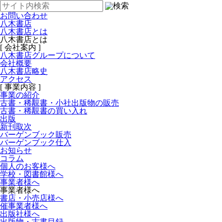
お問い合わせ
八木書店
八木書店とは
八木書店とは
[ 会社案内 ]
八木書店グループについて
会社概要
八木書店略史
アクセス
[ 事業内容 ]
事業の紹介
古書・稀覯書・小社出版物の販売
古書・稀覯書の買い入れ
出版
新刊取次
バーゲンブック販売
バーゲンブック仕入
お知らせ
コラム
個人のお客様へ
学校・図書館様へ
事業者様へ
事業者様へ
書店・小売店様へ
催事業者様へ
出版社様へ
出版物・古書目録