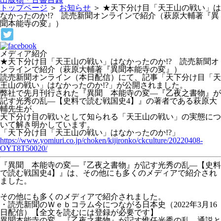
トップページ
＞
お知らせ
＞
★天下分け目「天王山の戦い」は
なかったのか!? 読売新聞オンラインで紹介（萩原大輔著『異
聞本能寺の変』）
メディア紹介
★天下分け目「天王山の戦い」はなかったのか!? 読売新聞オ
ンラインで紹介（萩原大輔著『異聞本能寺の変』）
読売新聞オンライン（本日配信）にて、記事「天下分け目「天
王山の戦い」はなかったのか!?」が公開されました。
弊社で先月刊行された『異聞 本能寺の変―『乙夜之書物』が
記す光秀の乱―【史料で読む戦国史4】』の著者である萩原大
輔先生が、
天下分け目の戦いとして知られる「天王山の戦い」の実態につ
いて解き明かしています。
「天下分け目「天王山の戦い」はなかったのか!?」
https://www.yomiuri.co.jp/choken/kijironko/ckculture/20220408-
OYT8T50020/
『異聞 本能寺の変―『乙夜之書物』が記す光秀の乱―【史料
で読む戦国史4】』は、その他にも多くのメディアで紹介され
ました。
その他にも多くのメディアで紹介されました。
・読売新聞のＷｅｂコラム今につながる日本史（2022年3月16
日配信）【全文を読むには登録が必要です】
異聞本能寺の変 『乙夜之書物』が記す惟任光秀の乱 通説と