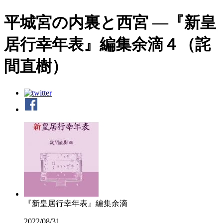
平城宮の内裏と西宮 ―『新皇
居行幸年表』編集余滴４（詫
間直樹）
『新皇居行幸年表』編集余滴
2022/08/31