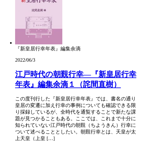
『新皇居行幸年表』編集余滴
2022/06/3
江戸時代の朝覲行幸―『新皇居行幸
年表』編集余滴１（詫間直樹）
この度刊行した『新皇居行幸年表』では、書名の通り
皇居の変遷に加え行幸の事例についても確認できる限
り採録しているが、全時代を通覧することで新たな課
題が見つかることもある。ここでは、これまで十分に
知られていない江戸時代の朝覲（ちようきん）行幸に
ついて述べることとしたい。朝覲行幸とは、天皇が太
上天皇（上皇 […]