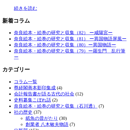
続きを読む
新着コラム
奈良絵本・絵巻の研究と収集（82） ー咸陽宮ー
奈良絵本・絵巻の研究と収集（81） ー異国物語屏風ー
奈良絵本・絵巻の研究と収集（80）ー異国物語ー
奈良絵本・絵巻の研究と収集（79）ー羅生門 乱行筆
ー
カテゴリー
コラム一覧
尊経閣善本影印集成
(4)
会計報告書が語る古代の社会
(12)
史料纂集こぼれ話
(2)
奈良絵本・絵巻の研究と収集（石川透）
(7)
社の歴史
(37)
紙魚の昔がたり
(30)
創業者 八木敏夫物語
(7)