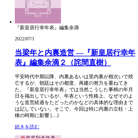
『新皇居行幸年表』編集余滴
2022/07/1
当梁年と内裏造営 ―『新皇居行幸年
表』編集余滴２（詫間直樹）
平安時代中期以降、内裏あるいは里内裏が相次いで焼
亡するが、朝廷はその都度、再建の努力を重ねてき
た。『新皇居行幸年表』では当然こうした事柄の年月
日を掲出しているが、年表という性格上、なぜそのよ
うな造営経過をたどったのかなどの具体的な理由まで
は記していない。そこで、今回は特に内裏の立柱・上
棟の時期に影響 […]
続きを読む