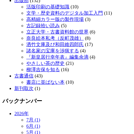
出版部
(152)
活版印刷の基礎知識
(10)
文学・歴史資料のデジタル加工入門
(11)
高精細カラー版の製作現場
(3)
古記録拾い読み
(5)
立正大学・古書資料館の世界
(6)
奈良絵本私考（反町茂雄）
(8)
洒竹文庫及び和田維四郎氏
(17)
諸名家の宝庫を渉猟する
(4)
『新皇居行幸年表』編集余滴
(4)
やさしい茶の歴史
(21)
柳澤吉保を知る
(16)
古書通信
(43)
書店に並ばない本
(10)
新刊取次
(1)
バックナンバー
2026年
7月 (1)
6月 (1)
5月 (1)