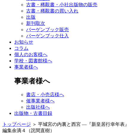
古書・稀覯書・小社出版物の販売
古書・稀覯書の買い入れ
出版
新刊取次
バーゲンブック販売
バーゲンブック仕入
お知らせ
コラム
個人のお客様へ
学校・図書館様へ
事業者様へ
事業者様へ
書店・小売店様へ
催事業者様へ
出版社様へ
出版物・古書目録
トップページ
＞
平城宮の内裏と西宮 ―『新皇居行幸年表』
編集余滴４（詫間直樹）