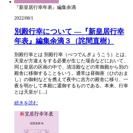
『新皇居行幸年表』編集余滴
2022/08/1
別殿行幸について ―『新皇居行幸
年表』編集余滴３（詫間直樹）
別殿行幸とは 別殿行幸（べつでんぎょうこう）とは、
天皇が方違えをする必要が生じた場合などにおいて、
同じ皇居の区画の中で、清涼殿などの常御殿から別の
殿舎に移御することをいう。通常は昼御座（ひのおま
し）の御剣などを携えて夜中に吉方の殿舎に移り、一
夜を明かして本殿に還御するものである。本来、行幸
とは天皇が […]
続きを読む