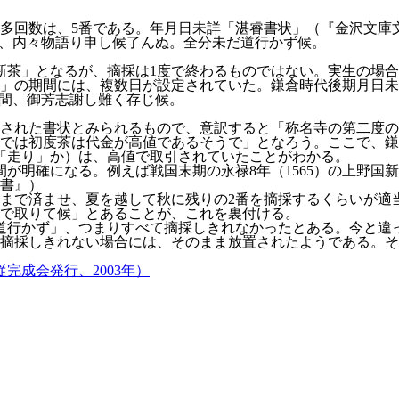
回数は、5番である。年月日未詳「湛睿書状」（『金沢文庫文書
、内々物語り申し候了んぬ。全分未だ道行かず候。
新茶」となるが、摘採は1度で終わるものではない。実生の場合
」の期間には、複数日が設定されていた。鎌倉時代後期月日未詳
候の間、御芳志謝し難く存じ候。
された書状とみられるもので、意訳すると「称名寺の第二度の
では初度茶は代金が高値であるそうで」となろう。ここで、鎌
「走り」か）は、高値で取引されていたことがわかる。
が明確になる。例えば戦国末期の永禄8年（1565）の上野国新
書』）
番まで済ませ、夏を越して秋に残りの2番を摘採するくらいが適当
まで取りて候」とあることが、これを裏付ける。
道行かず」、つまりすべて摘採しきれなかったとある。今と違
摘採しきれない場合には、そのまま放置されたようである。そ
完成会発行、2003年）