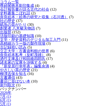
コラム一覧
尊経閣善本影印集成
(4)
会計報告書が語る古代の社会
(12)
史料纂集こぼれ話
(2)
奈良絵本・絵巻の研究と収集（石川透）
(7)
社の歴史
(37)
紙魚の昔がたり
(30)
創業者 八木敏夫物語
(7)
出版部
(152)
活版印刷の基礎知識
(10)
文学・歴史資料のデジタル加工入門
(11)
高精細カラー版の製作現場
(3)
古記録拾い読み
(5)
立正大学・古書資料館の世界
(6)
奈良絵本私考（反町茂雄）
(8)
洒竹文庫及び和田維四郎氏
(17)
諸名家の宝庫を渉猟する
(4)
『新皇居行幸年表』編集余滴
(4)
やさしい茶の歴史
(21)
柳澤吉保を知る
(16)
古書通信
(43)
書店に並ばない本
(10)
新刊取次
(1)
バックナンバー
2026年
7月 (1)
6月 (1)
5月 (1)