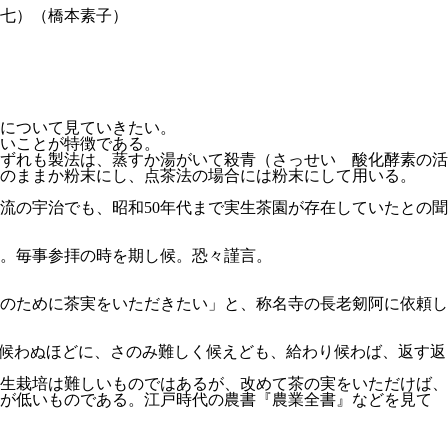
七）（橋本素子）
について見ていきたい。
いことが特徴である。
ずれも製法は、蒸すか湯がいて殺青（さっせい 酸化酵素の活
のままか粉末にし、点茶法の場合には粉末にして用いる。
流の宇治でも、昭和50年代まで実生茶園が存在していたとの聞
候。毎事参拝の時を期し候。恐々謹言。
のために茶実をいただきたい」と、称名寺の長老剱阿に依頼し
わぬほどに、さのみ難しく候えども、給わり候わば、返す返
生栽培は難しいものではあるが、改めて茶の実をいただけば、
率が低いものである。江戸時代の農書『農業全書』などを見て