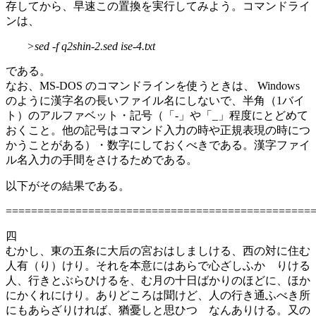
存してから、早速この置換を実行してみよう。コマンドライ
ンは、
>sed -f q2shin-2.sed ise-4.txt
である。
なお、MS-DOS のコマンドラインを使うときは、 Windows
のように漢字名の長いファイル名にしないで、半角（1バイ
ト）のアルファベット・記号（「-」や「_」程度にとどめて
おくこと。他の記号はコマンド入力の時や正規表現の時につ
かうことがある）・数字にしておくべきである。漢字ファイ
ル名入力の手間をさけるためである。
以下がその結果である。
================================================
四
むかし、東の五条に大后の宮おはしましける、西の対に住む
人有（り）けり。それを本意にはあらで心ざしふかゝりける
人、行きとぶらひけるを、む月の十日ばかりのほどに、ほか
にかくれにけり。ありどころは聞けど、人の行き通ふべき所
にもあらざりければ、猶憂しと思ひつゝなんありける。又の