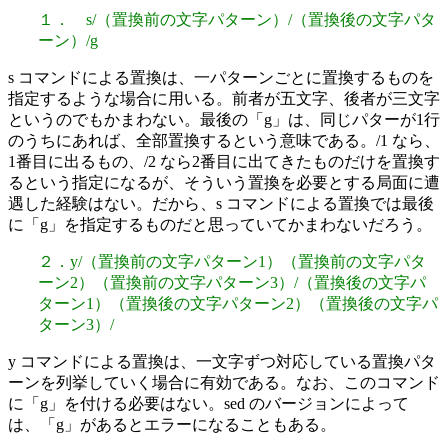
１． s/（置換前の文字パターン）/（置換後の文字パタ
ーン）/g
s コマンドによる置換は、一パターンごとに置換するものを
指定するような場合に用いる。前者が五文字、後者が三文字
というのでもかまわない。最後の「g」は、同じパターが1行
のうちにあれば、全部置換するという意味である。/1 なら、
1番目に出るもの、/2 なら2番目に出てきたものだけを置換す
るという指定になるが、そういう置換を必要とする局面に遭
遇した経験はない。だから、s コマンドによる置換では最後
に「g」を指定するものだと思っていてかまわないだろう。
２．y/（置換前の文字パターン1）（置換前の文字パタ
ーン2）（置換前の文字パターン3）/（置換後の文字パ
ターン1）（置換後の文字パターン2）（置換後の文字パ
ターン3）/
y コマンドによる置換は、一文字ずつ対応している置換パタ
ーンを列挙していく場合に有効である。なお、このコマンド
に「g」を付ける必要はない。sed のバージョンによって
は、「g」があるとエラーになることもある。