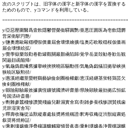
次のスクリプトは、旧字体の漢字と新字体の漢字を置換する
ためのもので、yコマンドを利用している。
================================================
y/亞惡壓圍醫爲壹飮隱鬱營榮衞驛圓艷/亜悪圧囲医為壱飲隠欝
営栄衛駅円艶/
y/鹽奧應歐毆穩櫻假價畫屆會壞懷繪擴/塩奥応欧殴穏桜仮価画
届会壊懐絵拡/
y/覺學嶽樂殼勸卷歡罐觀關巖顏凾陷歸/覚学岳楽殻勧巻歓缶観
関巌顔函陥帰/
y/氣龜僞戲犧舊據擧峽挾狹曉區驅勳徑/気亀偽戯犠旧拠挙峡挟
狭暁区駆勲径/
y/惠溪經繼莖螢輕鷄藝缺儉劍圈檢權獻/恵渓経継茎蛍軽鶏芸欠
倹剣圏検権献/
y/縣險顯驗嚴效據廣恆鑛號國濟碎齋册/県険顕験厳効拠広恒鉱
号国済砕斎冊/
y/劑雜參蠶棧慘讚贊殘齒兒辭濕實舍寫/剤雑参蚕桟惨讃賛残歯
児辞湿実舎写/
y/釋壽收龝從澁獸縱肅處敍奬將燒稱證/釈寿収穐従渋獣縦粛処
叙奨将焼称証/
y/乘剩壤孃條淨疊穰讓釀觸寢愼晉眞盡/乗剰壌嬢条浄畳穣譲醸