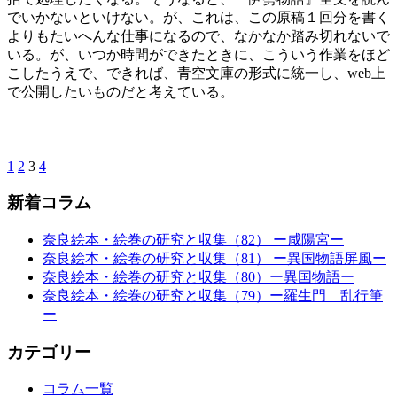
でいかないといけない。が、これは、この原稿１回分を書く
よりもたいへんな仕事になるので、なかなか踏み切れないで
いる。が、いつか時間ができたときに、こういう作業をほど
こしたうえで、できれば、青空文庫の形式に統一し、web上
で公開したいものだと考えている。
1
2
3
4
新着コラム
奈良絵本・絵巻の研究と収集（82） ー咸陽宮ー
奈良絵本・絵巻の研究と収集（81） ー異国物語屏風ー
奈良絵本・絵巻の研究と収集（80）ー異国物語ー
奈良絵本・絵巻の研究と収集（79）ー羅生門 乱行筆
ー
カテゴリー
コラム一覧