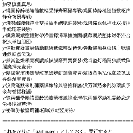
触寝慎晋真尽/
y/繩圖粹醉穗隨髓數樞聲靜齊竊攝專戰/縄図粋酔穂随髄数枢声
静斉窃摂専戦/
y/淺濳纖踐錢禪壯雙搜插爭總聰莊裝騷/浅潜繊践銭禅壮双捜挿
争総聡荘装騒/
y/臟藏屬續墮體對帶滯臺擇澤單擔膽團/臓蔵属続堕体対帯滞台
択沢単担胆団/
y/彈斷遲癡晝蟲鑄廳聽鎭遞鐵轉點傳兔/弾断遅痴昼虫鋳庁聴鎮
逓鉄転点伝兎/
y/黨當盜燈稻鬪獨讀貳惱腦廢拜賣麥發/党当盗灯稲闘独読弐悩
脳廃拝売麦発/
y/髮拔蠻濱拂佛變竝篦邊辨餠舖寶豐冐/髪抜蛮浜払仏変並箆辺
弁餅舗宝豊冒/
y/沒萬滿默來亂彌藥譯豫餘與譽搖樣謠/没万満黙来乱弥薬訳予
余与誉揺様謡/
y/覽兩獵壘勵禮靈齡戀爐勞樓瀧祿蘆灣/覧両猟塁励礼霊齢恋炉
労楼滝禄芦湾/
y/祕囑劵敕豎廚禰/秘嘱券勅竪厨祢/
================================================
これをかりに「q2shin.sed」としておく。実行すると、