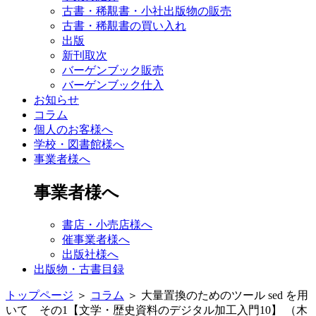
古書・稀覯書・小社出版物の販売
古書・稀覯書の買い入れ
出版
新刊取次
バーゲンブック販売
バーゲンブック仕入
お知らせ
コラム
個人のお客様へ
学校・図書館様へ
事業者様へ
事業者様へ
書店・小売店様へ
催事業者様へ
出版社様へ
出版物・古書目録
トップページ
＞
コラム
＞
大量置換のためのツール sed を用
いて その1【文学・歴史資料のデジタル加工入門10】 （木