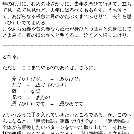
年のむ月に、むめの花ざかりに、去年を恋ひて行きて、立ち
て見、ゐて見見れど、去年に似るべくもあらず。うち泣き
て、あばらなる板敷に月のかたぶくまでふせりて、去年を思
（ひ）いでてよめる。
月やあらぬ春や昔の春ならぬわが身ひとつはもとの身にして
とよみて、夜のほの％＼と明くるに、泣く／＼帰りにけり。
================================================
となる。
ただし、ここまでやるのであれば、さらに、
有（り）けり。 → ありけり。
む月 → 正月（むつき）
猶 → なほ
又の → またの
思（ひ）いでて → 思ひ出でて
というふうに手を入れていきたいところである。が、このへ
んになると、『伊勢物語』第四段だけでなく、『伊勢物語』
全体から置換したいパターンをすべて取り出して、それを一
括で処理したくなる。そうなると、『伊勢物語』全文を読ん