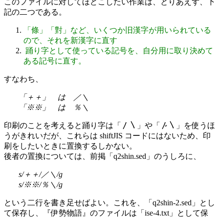
このファイルに対してほどこしたい作業は、とりあえず、下
記の二つである。
「條」「對」など、いくつか旧漢字が用いられている
ので、それを新漢字に直す
踊り字として使っている記号を、自分用に取り決めて
ある記号に直す。
すなわち、
「＋＋」 は ／＼
「※※」 は ％＼
印刷のことを考えると踊り字は「〳〵」や「〴〵」を使うほ
うがきれいだが、これらは shiftJIS コードにはないため、印
刷をしたいときに置換するしかない。
後者の置換については、前掲「q2shin.sed」のうしろに、
s/＋＋/／＼/g
s/※※/％＼/g
という二行を書き足せばよい。これを、「q2shin-2.sed」とし
て保存し、『伊勢物語』のファイルは「ise-4.txt」として保