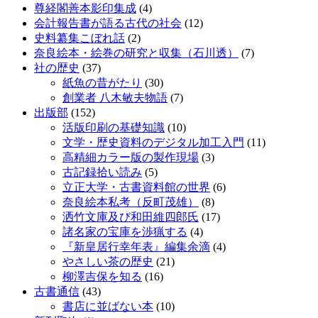
尊経閣善本影印集成
(4)
会計報告書が語る古代の社会
(12)
史料纂集こぼれ話
(2)
奈良絵本・絵巻の研究と収集（石川透）
(7)
社の歴史
(37)
紙魚の昔がたり
(30)
創業者 八木敏夫物語
(7)
出版部
(152)
活版印刷の基礎知識
(10)
文学・歴史資料のデジタル加工入門
(11)
高精細カラー版の製作現場
(3)
古記録拾い読み
(5)
立正大学・古書資料館の世界
(6)
奈良絵本私考（反町茂雄）
(8)
洒竹文庫及び和田維四郎氏
(17)
諸名家の宝庫を渉猟する
(4)
『新皇居行幸年表』編集余滴
(4)
やさしい茶の歴史
(21)
柳澤吉保を知る
(16)
古書通信
(43)
書店に並ばない本
(10)