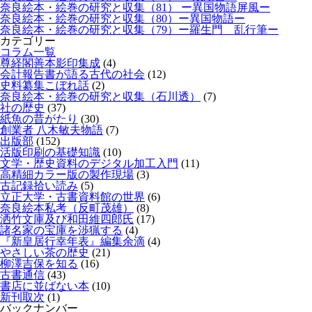
奈良絵本・絵巻の研究と収集（81） ー異国物語屏風ー
奈良絵本・絵巻の研究と収集（80）ー異国物語ー
奈良絵本・絵巻の研究と収集（79）ー羅生門 乱行筆ー
カテゴリー
コラム一覧
尊経閣善本影印集成
(4)
会計報告書が語る古代の社会
(12)
史料纂集こぼれ話
(2)
奈良絵本・絵巻の研究と収集（石川透）
(7)
社の歴史
(37)
紙魚の昔がたり
(30)
創業者 八木敏夫物語
(7)
出版部
(152)
活版印刷の基礎知識
(10)
文学・歴史資料のデジタル加工入門
(11)
高精細カラー版の製作現場
(3)
古記録拾い読み
(5)
立正大学・古書資料館の世界
(6)
奈良絵本私考（反町茂雄）
(8)
洒竹文庫及び和田維四郎氏
(17)
諸名家の宝庫を渉猟する
(4)
『新皇居行幸年表』編集余滴
(4)
やさしい茶の歴史
(21)
柳澤吉保を知る
(16)
古書通信
(43)
書店に並ばない本
(10)
新刊取次
(1)
バックナンバー