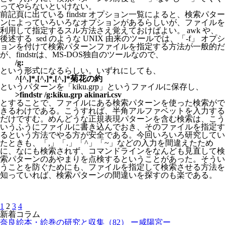
ってやらないといけない。
前記頁に出ている findstr オプション一覧によると、検索パター
ンによっていろいろなオプションがあるらしいが、ファイルを
利用して指定するスル方法さえ覚えておけばよい。 awk や、
後述する sed のような UNIX 由来のツールでは、「-f」 オプシ
ョンを付けて検索パターンファイルを指定する方法が一般的だ
が、findstrは、MS-DOS独自のツールなので、
/g:
という形式になるらしい。いずれにしても、
^[^,]*,[^,]*,[^,]*菊花の約
というパターンを「kiku.grp」というファイルに保存し、
>findstr /g:kiku.grp akinari.csv
とすることで、ファイルにある検索パターンを使った検索がで
きるわけである。こうすれば、半角アルファベットを入力する
だけですむ。めんどうな正規表現パターンを含む検索は、こう
いうふうにファイルに書き込んでおき、そのファイルを指定す
るという方法でやる方が安全である。今回いろいろ研究してい
たときも、「,」「.」「^」「~」などの入力を間違えたため
に、なにも検索されず、コマンドラインをなんども見直して検
索パターンのあやまりを点検するということがあった。そうい
うことを防ぐためにも、ファイルを指定して検索させる方法を
知っていれば、検索パターンの間違いを探すのも楽である。
1
2
3
4
新着コラム
奈良絵本・絵巻の研究と収集（82） ー咸陽宮ー