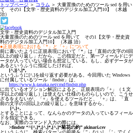
トップページ
＞
コラム
＞
大量置換のためのツール sed を用い
て その1【文学・歴史資料のデジタル加工入門10】 （木越
治）
文学・歴史資料のデジタル加工入門
大量置換のためのツール sed を用いて その1【文学・歴史資
料のデジタル加工入門10】 （木越 治）
●正規表現における「*」と「+」について
前に書いたように正規表現において「*」は「直前の文字の0回
以上の繰り返し」だから、この指定だと、第一フィールドにデ
ータが入っていない場合も想定している。もし、必ずデータが
あるというふうに指定したければ、
[^,][^,]*,
というふうに[^,]を繰り返す必要がある。今回用いた Windows
に付属しているツール「findstr」は、
https://www.k-tanaka.net/cmd/findstr.php
に出ているオプション解説によると、正規表現の「+」（１文
字以上の繰り返し）は使えない仕様のものらしいので、こうせ
ざるをえないが、「+」を使えるツールだと、「+」は、「直
前の文字の1回以上の繰り返し」を意味するから、
[^,]+,
とすることによって、なんらかのデータの入っているフィール
ドを指定できる。
なお、実際のコマンド入力の際には、
>findstr “^[^,]*,[^,]*,[^,]*菊花の約” akinari.csv
というふうに、検索パターンの前後を「”」ないし「’」でくく