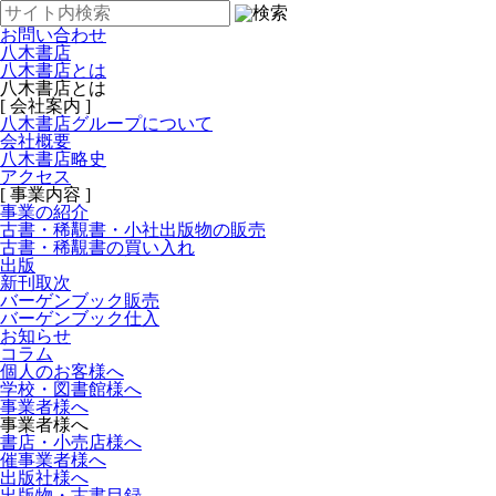
お問い合わせ
八木書店
八木書店とは
八木書店とは
[ 会社案内 ]
八木書店グループについて
会社概要
八木書店略史
アクセス
[ 事業内容 ]
事業の紹介
古書・稀覯書・小社出版物の販売
古書・稀覯書の買い入れ
出版
新刊取次
バーゲンブック販売
バーゲンブック仕入
お知らせ
コラム
個人のお客様へ
学校・図書館様へ
事業者様へ
事業者様へ
書店・小売店様へ
催事業者様へ
出版社様へ
出版物・古書目録