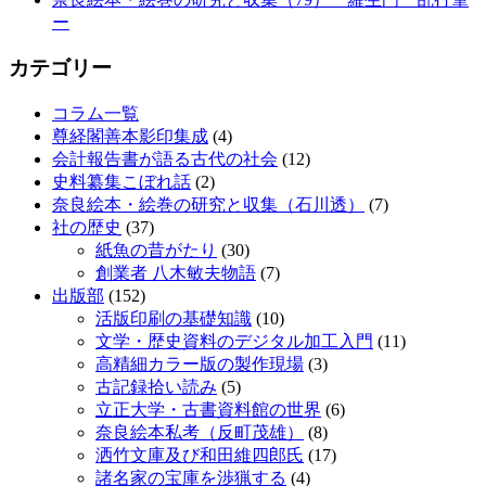
ー
カテゴリー
コラム一覧
尊経閣善本影印集成
(4)
会計報告書が語る古代の社会
(12)
史料纂集こぼれ話
(2)
奈良絵本・絵巻の研究と収集（石川透）
(7)
社の歴史
(37)
紙魚の昔がたり
(30)
創業者 八木敏夫物語
(7)
出版部
(152)
活版印刷の基礎知識
(10)
文学・歴史資料のデジタル加工入門
(11)
高精細カラー版の製作現場
(3)
古記録拾い読み
(5)
立正大学・古書資料館の世界
(6)
奈良絵本私考（反町茂雄）
(8)
洒竹文庫及び和田維四郎氏
(17)
諸名家の宝庫を渉猟する
(4)