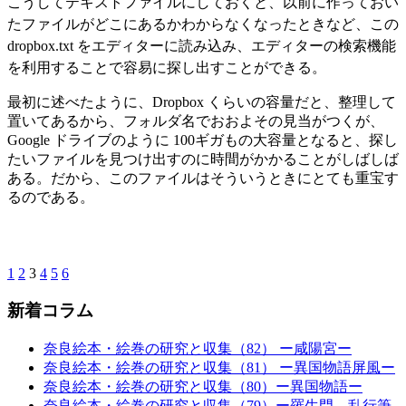
こうしてテキストファイルにしておくと、以前に作っておい
たファイルがどこにあるかわからなくなったときなど、この
dropbox.txt をエディターに読み込み、エディターの検索機能
を利用することで容易に探し出すことができる。
最初に述べたように、Dropbox くらいの容量だと、整理して
置いてあるから、フォルダ名でおおよその見当がつくが、
Google ドライブのように 100ギガもの大容量となると、探し
たいファイルを見つけ出すのに時間がかかることがしばしば
ある。だから、このファイルはそういうときにとても重宝す
るのである。
1
2
3
4
5
6
新着コラム
奈良絵本・絵巻の研究と収集（82） ー咸陽宮ー
奈良絵本・絵巻の研究と収集（81） ー異国物語屏風ー
奈良絵本・絵巻の研究と収集（80）ー異国物語ー
奈良絵本・絵巻の研究と収集（79）ー羅生門 乱行筆