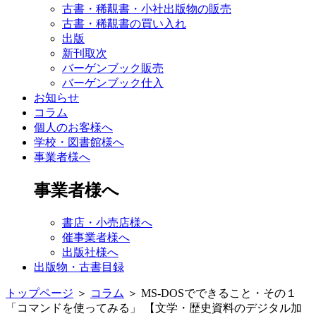
古書・稀覯書・小社出版物の販売
古書・稀覯書の買い入れ
出版
新刊取次
バーゲンブック販売
バーゲンブック仕入
お知らせ
コラム
個人のお客様へ
学校・図書館様へ
事業者様へ
事業者様へ
書店・小売店様へ
催事業者様へ
出版社様へ
出版物・古書目録
トップページ
＞
コラム
＞
MS-DOSでできること・その１
「コマンドを使ってみる」 【文学・歴史資料のデジタル加