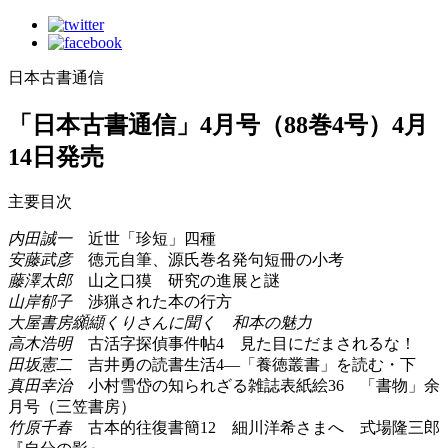
日本古書通信
「日本古書通信」4月号（88巻4号）4月
14日発売
主要目次
内田誠一
近世「珍短」四種
安藤武彦
徳元自筆、源氏巻名発句短冊の小考
藤澤太郎
山之口獏 研究の進展と謎
山岸郁子
渉猟された本の行方
大屋書房纐纈くりさんに聞く 和本の魅力
高木浩明
古活字探偵事件帖4 見た目にだまされるな！
田坂憲二
吉井勇の読書生活4―「養徳叢書」を読む・下
真田幸治
小村雪岱の知られざる雑誌表紙絵36 「書物」余
月号（三笠書房）
竹原千春
古本的往復書簡12 細川洋希さまへ 式場隆三郎