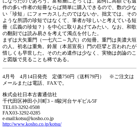
になったのであろう。富裕層にとっては、如何に高額でも遺
作の多い作者の短冊ならば簡単に購入できるので、数の少な
い「珍短」にフォーカスしたのではないか。拙文では、その
ような所謂の珍短ではなくて、筆者が珍しいと考えている短
冊（広義の珍短？）を中心に取りあげてみたい。なお、和歌
の翻刻では読み易さを考えて濁点を付した。
まずは大矢重門（一七六二～九六）の短冊。重門は美濃大垣
の人。初名は重角。鈴屋（本居宣長）門の巨擘と言われたが
惜しくも早世した。そのため遺作は少なく、実物は勿論のこ
と図版で見ることも稀である。
4月号 4月14日発売 定価750円（送料79円） ※ご注文は
メールまたは電話、FAXで。
株式会社日本古書通信社
千代田区神田小川町3－8駿河台ヤギビル5F
TEL03-3292-0508
FAX03-3292-0285
e-mail:kotsu@kosho.co.jp
http://www.kosho.co.jp/kotsu/