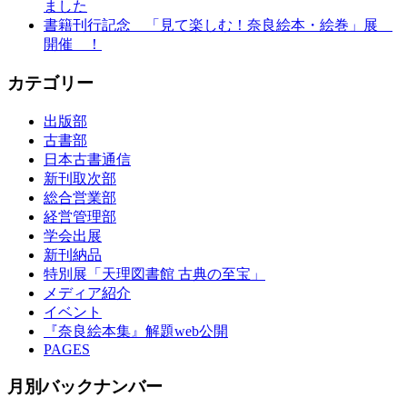
ました
書籍刊行記念 「見て楽しむ！奈良絵本・絵巻」展
開催 ！
カテゴリー
出版部
古書部
日本古書通信
新刊取次部
総合営業部
経営管理部
学会出展
新刊納品
特別展「天理図書館 古典の至宝」
メディア紹介
イベント
『奈良絵本集』解題web公開
PAGES
月別バックナンバー