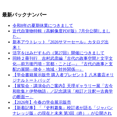
最新バックナンバー
令和8年の夏期休業につきまして
近代自筆物特輯（高解像度PDF版）7月分公開しまし
た。
新本アウトレット『2026サマーセール』カタログ出
来！
活字をはみだすもの（第27回）開催につきまして
同時２冊刊行 吉村武彦編『古代の政事空間と文字文
化—前方後円墳・宮都・ことば—』『古代の政事と支
配の展開—律令・地域・対外関係—』
【学会書籍展示販売 購入者プレゼント】八木書店オリ
ジナルトートバッグ
【展覧会・講演会のご案内】天理ギャラリー展「古今
和歌集と伊勢物語」／記念講演「校訂と注釈ー古典学
の断面ー」
【2026年】今春の学会展示販売
【新着記事】「『史料纂集』校訂者が語る「ジャパン
ナレッジ版」の現在と未来 第3回（終）」が公開され