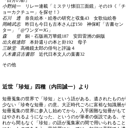
『自分の影』
小野純一
リレー連載「ミステリ懐旧三面鏡」その19《「チ
ョーカクチュー」を探せ！》
石川 透
奈良絵本・絵巻の研究と収集43 女歌仙絵巻
岡崎武志
昨日も今日も古本さんぽ150 神保町「古書セン
ター」「@ワンダーJG」
森 登
銅・石版画万華鏡187 安田雷洲の銅版
出久根達郎
本卦還りの本と卦192 母子
三昧堂
高橋鏡太郎の俳句と評論４
八木書店古書部
近代日本文人の葉書32
その他
近世「珍短」四種（内田誠一）より
短冊蒐集の世界で「珍短」という語がある。遺されたものが
少ない「珍奇な短冊」の意。大正時代ごろに富裕な知識層が
短冊蒐集の世界に参入し始めてから、入手困難な短冊がもて
はやされるようになった、というのが筆者の仮説である。そ
れから間もなく「珍短」の語が蒐集家の間で用いられること