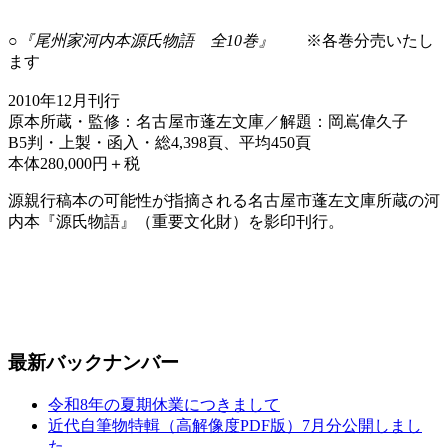
○『尾州家河内本源氏物語 全10巻』
※各巻分売いたし
ます
2010年12月刊行
原本所蔵・監修：名古屋市蓬左文庫／解題：岡嶌偉久子
B5判・上製・函入・総4,398頁、平均450頁
本体280,000円＋税
源親行稿本の可能性が指摘される名古屋市蓬左文庫所蔵の河
内本『源氏物語』（重要文化財）を影印刊行。
最新バックナンバー
令和8年の夏期休業につきまして
近代自筆物特輯（高解像度PDF版）7月分公開しまし
た。