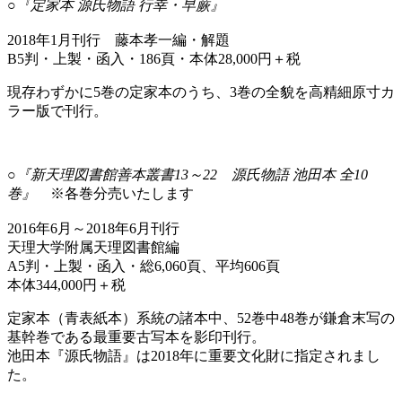
○『定家本 源氏物語 行幸・早蕨』
2018年1月刊行 藤本孝一編・解題
B5判・上製・函入・186頁・本体28,000円＋税
現存わずかに5巻の定家本のうち、3巻の全貌を高精細原寸カ
ラー版で刊行。
○『新天理図書館善本叢書13～22 源氏物語 池田本 全10
巻』
※各巻分売いたします
2016年6月～2018年6月刊行
天理大学附属天理図書館編
A5判・上製・函入・総6,060頁、平均606頁
本体344,000円＋税
定家本（青表紙本）系統の諸本中、52巻中48巻が鎌倉末写の
基幹巻である最重要古写本を影印刊行。
池田本『源氏物語』は2018年に重要文化財に指定されまし
た。