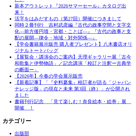
新本アウトレット『2026サマーセール』カタログ出
来！
活字をはみだすもの（第27回）開催につきまして
同時２冊刊行 吉村武彦編『古代の政事空間と文字文
化—前方後円墳・宮都・ことば—』『古代の政事と支
配の展開—律令・地域・対外関係—』
【学会書籍展示販売 購入者プレゼント】八木書店オリ
ジナルトートバッグ
【展覧会・講演会のご案内】天理ギャラリー展「古今
和歌集と伊勢物語」／記念講演「校訂と注釈ー古典学
の断面ー」
【2026年】今春の学会展示販売
【新着記事】「『史料纂集』校訂者が語る「ジャパン
ナレッジ版」の現在と未来 第3回（終）」が公開され
ました
書籍刊行記念 「見て楽しむ！奈良絵本・絵巻」展
開催 ！
カテゴリー
出版部