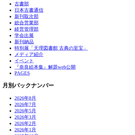
古書部
日本古書通信
新刊取次部
総合営業部
経営管理部
学会出展
新刊納品
特別展「天理図書館 古典の至宝」
メディア紹介
イベント
『奈良絵本集』解題web公開
PAGES
月別バックナンバー
2026年8月
2026年7月
2026年5月
2026年3月
2026年2月
2026年1月