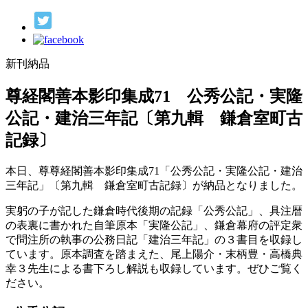
新刊納品
尊経閣善本影印集成71 公秀公記・実隆
公記・建治三年記〔第九輯 鎌倉室町古
記録〕
本日、尊尊経閣善本影印集成71「公秀公記・実隆公記・建治
三年記」〔第九輯 鎌倉室町古記録〕が納品となりました。
実躬の子が記した鎌倉時代後期の記録「公秀公記」、具注暦
の表裏に書かれた自筆原本「実隆公記」、鎌倉幕府の評定衆
で問注所の執事の公務日記「建治三年記」の３書目を収録し
ています。原本調査を踏まえた、尾上陽介・末柄豊・高橋典
幸３先生による書下ろし解説も収録しています。ぜひご覧く
ださい。