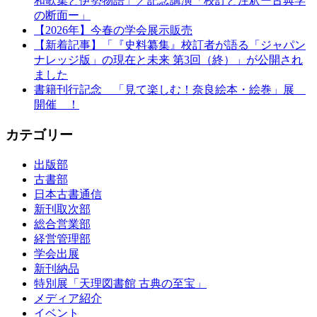
和歌集と伊勢物語」／記念講演「校訂と注釈ー古典学
の断面ー」
【2026年】今春の学会展示販売
【新着記事】「『史料纂集』校訂者が語る「ジャパン
ナレッジ版」の現在と未来 第3回（終）」が公開され
ました
書籍刊行記念 「見て楽しむ！奈良絵本・絵巻」展
開催 ！
カテゴリー
出版部
古書部
日本古書通信
新刊取次部
総合営業部
経営管理部
学会出展
新刊納品
特別展「天理図書館 古典の至宝」
メディア紹介
イベント