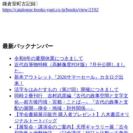
鎌倉室町古記録〕
https://catalogue.books-yagi.co.jp/books/view/2192
最新バックナンバー
令和8年の夏期休業につきまして
近代自筆物特輯（高解像度PDF版）7月分公開しまし
た。
新本アウトレット『2026サマーセール』カタログ出
来！
活字をはみだすもの（第27回）開催につきまして
同時２冊刊行 吉村武彦編『古代の政事空間と文字文
化—前方後円墳・宮都・ことば—』『古代の政事と支
配の展開—律令・地域・対外関係—』
【学会書籍展示販売 購入者プレゼント】八木書店オリ
ジナルトートバッグ
【展覧会・講演会のご案内】天理ギャラリー展「古今