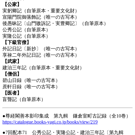
【公家】
実躬卿記（自筆原本・重要文化財）
宣陽門院御落飾記（唯一の古写本）
後愚昧記〔山門嗷訴記・実豊卿記〕（自筆原本）
公秀公記（自筆原本）
実隆公記（自筆原本）
【下級官僚】
外記日記〔新抄〕（唯一の古写本）
享禄二年外記日記（唯一の古写本）
【武家】
建治三年記（自筆原本・重要文化財）
【僧侶】
碧山日録（唯一の古写本）
蔗軒日録（唯一の古写本）
【医者】
盲聾記（自筆原本）
●尊経閣善本影印集成 第九輯 鎌倉室町古記録（全10巻）
https://catalogue.books-yagi.co.jp/books/view/219
●7回配本71 公秀公記・実隆公記・建治三年記〔第九輯