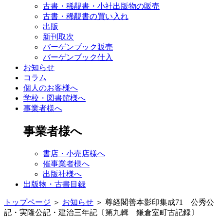
古書・稀覯書・小社出版物の販売
古書・稀覯書の買い入れ
出版
新刊取次
バーゲンブック販売
バーゲンブック仕入
お知らせ
コラム
個人のお客様へ
学校・図書館様へ
事業者様へ
事業者様へ
書店・小売店様へ
催事業者様へ
出版社様へ
出版物・古書目録
トップページ
＞
お知らせ
＞
尊経閣善本影印集成71 公秀公
記・実隆公記・建治三年記〔第九輯 鎌倉室町古記録〕