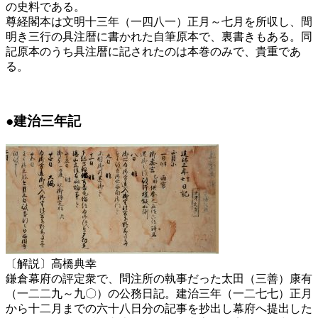
の史料である。
尊経閣本は文明十三年（一四八一）正月～七月を所収し、間
明き三行の具注暦に書かれた自筆原本で、裏書きもある。同
記原本のうち具注暦に記されたのは本巻のみで、貴重であ
る。
●建治三年記
〔解説〕高橋典幸
鎌倉幕府の評定衆で、問注所の執事だった太田（三善）康有
（一二二九～九〇）の公務日記。建治三年（一二七七）正月
から十二月までの六十八日分の記事を抄出し幕府へ提出した