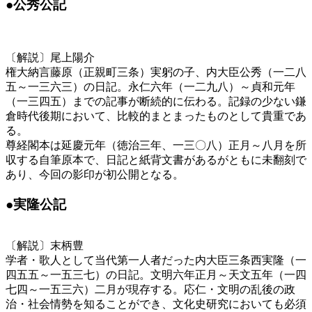
●公秀公記
〔解説〕尾上陽介
権大納言藤原（正親町三条）実躬の子、内大臣公秀（一二八
五～一三六三）の日記。永仁六年（一二九八）～貞和元年
（一三四五）までの記事が断続的に伝わる。記録の少ない鎌
倉時代後期において、比較的まとまったものとして貴重であ
る。
尊経閣本は延慶元年（徳治三年、一三〇八）正月～八月を所
収する自筆原本で、日記と紙背文書があるがともに未翻刻で
あり、今回の影印が初公開となる。
●実隆公記
〔解説〕末柄豊
学者・歌人として当代第一人者だった内大臣三条西実隆（一
四五五～一五三七）の日記。文明六年正月～天文五年（一四
七四～一五三六）二月が現存する。応仁・文明の乱後の政
治・社会情勢を知ることができ、文化史研究においても必須