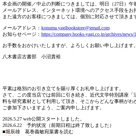
本企画の開催／中止の判断につきましては、
明日（27日）午
メールアドレス、
インターネット環境へのアクセス手段をお
また遠方のお客様につきましては、
個別に対応させて頂きま
メールアドレス：
konuma.yagibookstore@
gmail.com
お知らせページ：
https://company.books-
yagi.co.jp/archives/news/
お手数をおかけいたしますが、よろしくお願い申し上げます
八木書店古書部 小沼貴裕
平素は格別のお引き立てを賜り厚くお礼申し上げます。
さて、この度当店では前回に引き続き、近代文学特別講座「
料を研究素材として利用して頂き、そこからどんな事柄がわ
ご参加下さいますよう、ご案内申し上げます。
2026.5.27 web公開スタートしました。
2026.6.22 予約状況（前期日程は終了致しました）
■堀辰雄 葛巻義敏宛葉書を読む