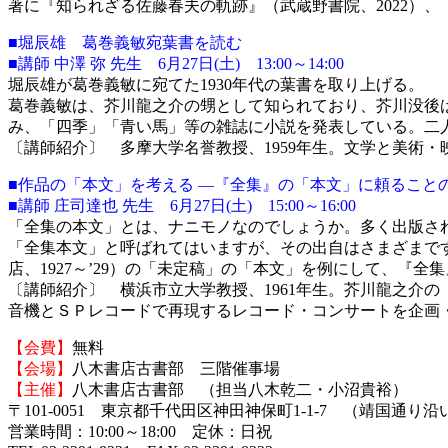
著に『知られざる佐藤春夫の軌跡』（武蔵野書院、2022）、
■堀辰雄 葛巻義敏宛葉書を読む
■講師 中澤 弥 先生 6月27日(土) 13:00～14:00
堀辰雄が葛巻義敏に宛てた1930年代の葉書を取り上げる。
葛巻義敏は、芥川龍之介の甥として知られており、芥川没後
み、「四季」「青い馬」等の雑誌に小説を発表している。二
〔講師紹介〕 多摩大学名誉教授、1959年生。文学と美術
■作品の「本文」を考える ―『全集』の「本文」に頼ること
■講師 庄司達也 先生 6月27日(土) 15:00～16:00
「全集の本文」とは、ナニモノなのでしょうか。多く出版さ
「全集本文」と呼ばれてはいますが、その出自はさまざまで
店、1927～’29）の「未定稿」の「本文」を例にして、『
〔講師紹介〕 横浜市立大学教授、1961年生。芥川龍之介
音機とＳＰレコードで再現するレコード・コンサートを企画・開
【会費】
無料
【会場】
八木書店古書部 三階催事場
【主催】
八木書店古書部 （担当八木乾二・小沼貴裕）
〒101-0051 東京都千代田区神田神保町1-1-7 （靖国通
営業時間：10:00～18:00 定休：日祝