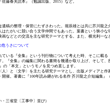
『佐藤春夫読本』（勉誠出版、2015）など。
は遺稿の整理・保管にたずさわった。堀辰雄とは共に芥川龍之
人はたがいに競い合う文学仲間でもあった。葉書という狭小な
・映画などとの交流を主な研究テーマとする。また、横光利一
の危うさについて
れている『全集』という刊行物について考えた時、そこに載る
す。『全集』の編集に関わる書簡を幾通か取り上げ、そして、
全集』の「本文」というモノを見つめ直します。
の〈人〉と〈文学〉を主たる研究テーマとし、出版メディアと
催。著書に『100年読み継がれる名作 芥川龍之介短編集』（
り沿い・三省堂〔工事中〕並び）