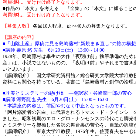
満員御礼、受け付け終了となります。
■作品の「本文」を考える ―『全集』の「本文」に頼ること
満員御礼、受け付け終了となります。
【募集人数】
各回10人程度、延べ40人の募集となります。
【講座の内容】
■「山陰土産」原稿に見る島崎藤村“新規まき直し”の旅の構想
■講師 栗原 悠 先生 6月20日(土) 13:00～14:00
1928年、島崎藤村は畢生の大作「夜明け前」執筆準備のた
産」は、小説ではないものの、「夜明け前」やそれまで書き
いと思います。
〔講師紹介〕 国文学研究資料館／総合研究大学院大学准教授
資料にも関心を持っている。著書に『島崎藤村と創作の論理
■耽美とミステリーの懸け橋 ―翻訳家・谷崎潤一郎の苦心
■講師 河野龍也 先生 6月20日(土) 15:00～16:00
＊本講座の内容は、前回やむなく中止となったものです。
「阿片溺愛者の告白」に代表されるトマス・ド・クインシー
ました。昭和初期のエロ・グロ・ナンセンスの時代にも脚光を
とミステリーを架橋した名訳の舞台裏の苦心を、自筆の訳稿
〔講師紹介〕 東京大学准教授、1976年生。佐藤春夫を中心