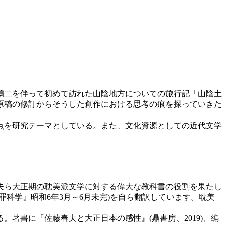
・鶏二を伴って初めて訪れた山陰地方についての旅行記「山陰土
原稿の修訂からそうした創作における思考の痕を探っていきた
接点を研究テーマとしている。また、文化資源としての近代文学
夫ら大正期の耽美
派文学に対する偉大な教科書の役割を果たし
科学』昭和6年3月～6月未完)を自ら翻訳しています。耽美
著書に『佐藤春夫と大正日本の感性』(鼎書房、2019)、編