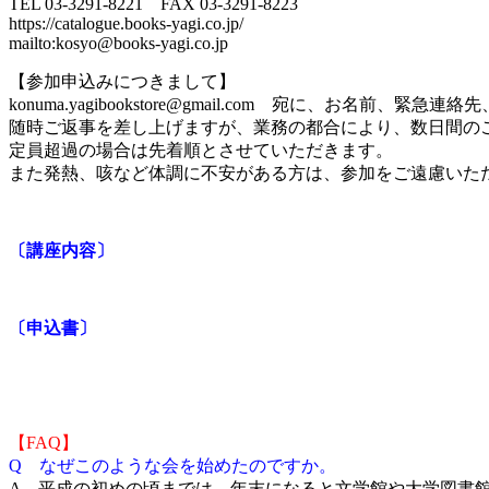
TEL 03-3291-8221 FAX 03-3291-8223
https://catalogue.books-yagi.co.jp/
mailto:kosyo@books-yagi.co.jp
【参加申込みにつきまして】
konuma.yagibookstore@gmail.com 宛に、お名前
随時ご返事を差し上げますが、業務の都合により、数日間の
定員超過の場合は先着順とさせていただきます。
また発熱、咳など体調に不安がある方は、参加をご遠慮いた
〔講座内容〕
〔申込書〕
【FAQ】
Q なぜこのような会を始めたのですか。
A 平成の初めの頃までは、年末になると文学館や大学図書