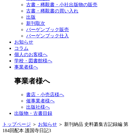
古書・稀覯書・小社出版物の販売
古書・稀覯書の買い入れ
出版
新刊取次
バーゲンブック販売
バーゲンブック仕入
お知らせ
コラム
個人のお客様へ
学校・図書館様へ
事業者様へ
事業者様へ
書店・小売店様へ
催事業者様へ
出版社様へ
出版物・古書目録
トップページ
＞
お知らせ
＞
新刊納品 史料纂集古記録編 第
184回配本 護国寺日記3