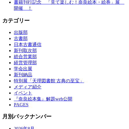
書籍刊行記念 「見て楽しむ！奈良絵本・絵巻」展
開催 ！
カテゴリー
出版部
古書部
日本古書通信
新刊取次部
総合営業部
経営管理部
学会出展
新刊納品
特別展「天理図書館 古典の至宝」
メディア紹介
イベント
『奈良絵本集』解題web公開
PAGES
月別バックナンバー
2026年8月