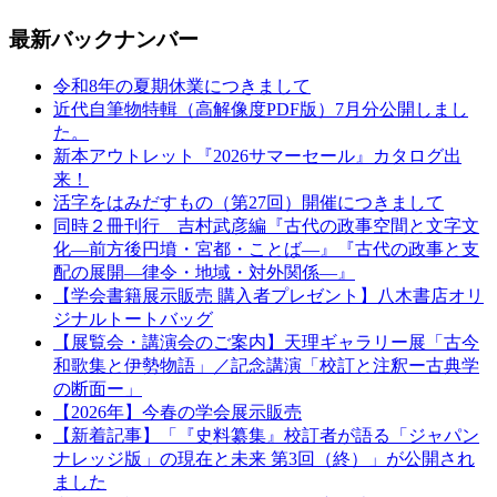
最新バックナンバー
令和8年の夏期休業につきまして
近代自筆物特輯（高解像度PDF版）7月分公開しまし
た。
新本アウトレット『2026サマーセール』カタログ出
来！
活字をはみだすもの（第27回）開催につきまして
同時２冊刊行 吉村武彦編『古代の政事空間と文字文
化—前方後円墳・宮都・ことば—』『古代の政事と支
配の展開—律令・地域・対外関係—』
【学会書籍展示販売 購入者プレゼント】八木書店オリ
ジナルトートバッグ
【展覧会・講演会のご案内】天理ギャラリー展「古今
和歌集と伊勢物語」／記念講演「校訂と注釈ー古典学
の断面ー」
【2026年】今春の学会展示販売
【新着記事】「『史料纂集』校訂者が語る「ジャパン
ナレッジ版」の現在と未来 第3回（終）」が公開され
ました