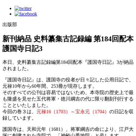
出版部
新刊納品 史料纂集古記録編 第184回配本
護国寺日記3
本日、史料纂集古記録編第184回配本『護国寺日記』3が納品
されました。
『護国寺日記』は、護国寺の役者が日々記した公用日記で、
元禄10年から60年間、253冊が現存します。
そのすべての公刊は容易ではないため、本寺院の歴史上で最
も隆盛を見せた五代将軍・徳川綱吉の代に限り翻刻刊行する
ことといたしました。
今回の巻３は、
元禄16（1703）～宝永元（1704）
の日記を収
録しています。
護国寺は、天和元年（1681）、将軍綱吉の命により、江戸大
塚に創建された寺院で、「神齢山悉地院」と号します。