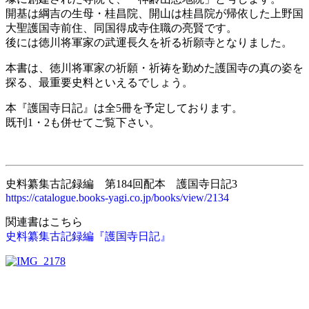
開基は綱吉の生母・桂昌院、開山は桂昌院が帰依した上野国
大聖護国寺前住、同国得成寺住職の亮賢です。
後には徳川将軍家の武運長久を祈る祈願寺となりました。
本書は、徳川将軍家の祈願・祈祷を勤めた護国寺の真の姿を
探る、最重要史料といえるでしょう。
本『護国寺日記』は全5冊を予定しております。
既刊1・2も併せてご覧下さい。
史料纂集古記録編 第184回配本 護国寺日記3
https://catalogue.books-yagi.co.jp/books/view/2134
関連書はこちら
史料纂集古記録編『護国寺日記』