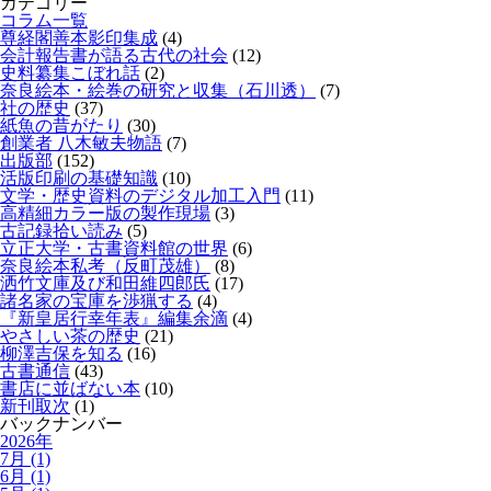
カテゴリー
コラム一覧
尊経閣善本影印集成
(4)
会計報告書が語る古代の社会
(12)
史料纂集こぼれ話
(2)
奈良絵本・絵巻の研究と収集（石川透）
(7)
社の歴史
(37)
紙魚の昔がたり
(30)
創業者 八木敏夫物語
(7)
出版部
(152)
活版印刷の基礎知識
(10)
文学・歴史資料のデジタル加工入門
(11)
高精細カラー版の製作現場
(3)
古記録拾い読み
(5)
立正大学・古書資料館の世界
(6)
奈良絵本私考（反町茂雄）
(8)
洒竹文庫及び和田維四郎氏
(17)
諸名家の宝庫を渉猟する
(4)
『新皇居行幸年表』編集余滴
(4)
やさしい茶の歴史
(21)
柳澤吉保を知る
(16)
古書通信
(43)
書店に並ばない本
(10)
新刊取次
(1)
バックナンバー
2026年
7月 (1)
6月 (1)