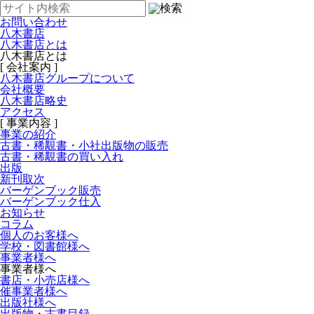
お問い合わせ
八木書店
八木書店とは
八木書店とは
[ 会社案内 ]
八木書店グループについて
会社概要
八木書店略史
アクセス
[ 事業内容 ]
事業の紹介
古書・稀覯書・小社出版物の販売
古書・稀覯書の買い入れ
出版
新刊取次
バーゲンブック販売
バーゲンブック仕入
お知らせ
コラム
個人のお客様へ
学校・図書館様へ
事業者様へ
事業者様へ
書店・小売店様へ
催事業者様へ
出版社様へ
出版物・古書目録