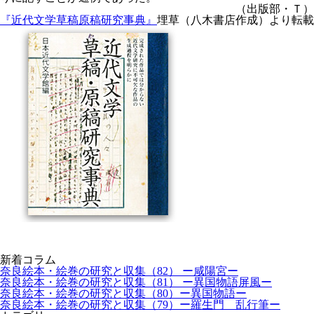
（出版部・Ｔ）
『近代文学草稿原稿研究事典』
埋草（八木書店作成）より転載
新着コラム
奈良絵本・絵巻の研究と収集（82） ー咸陽宮ー
奈良絵本・絵巻の研究と収集（81） ー異国物語屏風ー
奈良絵本・絵巻の研究と収集（80）ー異国物語ー
奈良絵本・絵巻の研究と収集（79）ー羅生門 乱行筆ー