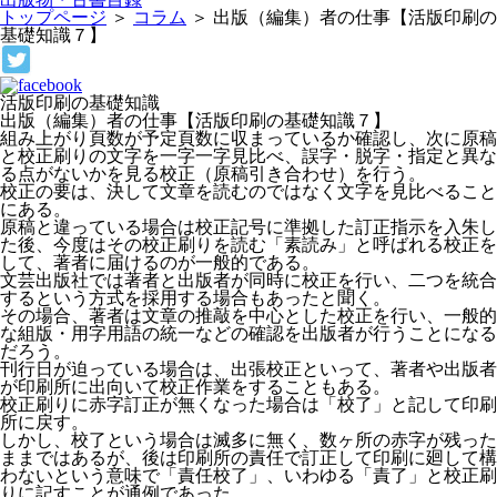
トップページ
＞
コラム
＞
出版（編集）者の仕事【活版印刷の
基礎知識７】
活版印刷の基礎知識
出版（編集）者の仕事【活版印刷の基礎知識７】
組み上がり頁数が予定頁数に収まっているか確認し、次に原稿
と校正刷りの文字を一字一字見比べ、誤字・脱字・指定と異な
る点がないかを見る校正（原稿引き合わせ）を行う。
校正の要は、決して文章を読むのではなく文字を見比べること
にある。
原稿と違っている場合は校正記号に準拠した訂正指示を入朱し
た後、今度はその校正刷りを読む「素読み」と呼ばれる校正を
して、著者に届けるのが一般的である。
文芸出版社では著者と出版者が同時に校正を行い、二つを統合
するという方式を採用する場合もあったと聞く。
その場合、著者は文章の推敲を中心とした校正を行い、一般的
な組版・用字用語の統一などの確認を出版者が行うことになる
だろう。
刊行日が迫っている場合は、出張校正といって、著者や出版者
が印刷所に出向いて校正作業をすることもある。
校正刷りに赤字訂正が無くなった場合は「校了」と記して印刷
所に戻す。
しかし、校了という場合は滅多に無く、数ヶ所の赤字が残った
ままではあるが、後は印刷所の責任で訂正して印刷に廻して構
わないという意味で「責任校了」、いわゆる「責了」と校正刷
りに記すことが通例であった。