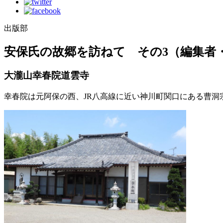
出版部
安保氏の故郷を訪ねて その3（編集者
大瀧山幸春院道雲寺
幸春院は元阿保の西、JR八高線に近い神川町関口にある曹洞