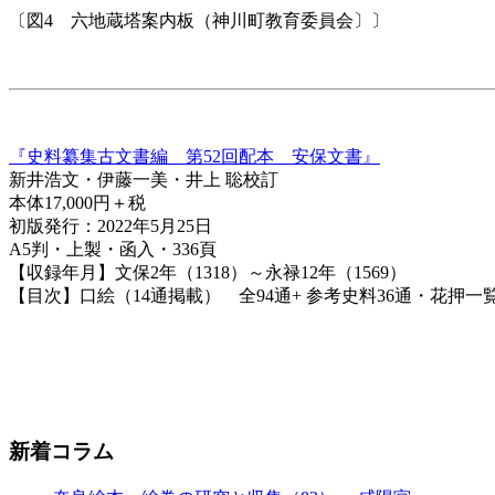
〔図
4
六地蔵塔案内板（神川町教育委員会〕〕
『史料纂集古文書編 第52回配本 安保文書』
新井浩文・伊藤一美・井上 聡校訂
本体17,000円＋税
初版発行：2022年5月25日
A5判・上製・函入・336頁
【収録年月】文保2年（1318）～永禄12年（1569）
【目次】口絵（14通掲載） 全94通+ 参考史料36通・花押
新着コラム