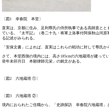
〔図
1
幸春院 本堂〕
直実は、京都に住み、足利尊氏の侍所執事である高師直とともに
ている。『太平記』（巻二十九・将軍上洛事付阿保秋山河原
る記述がみられる。
「安保文書」によれば、直実はこれらの戦功に対して尊氏から
さて、本堂西側の境内には、高さ185cmの六地蔵塔が建って
癸年未卯月日 本願律師元栄」の銘文がある。
〔図2 六地蔵塔 ①〕
〔図3 六地蔵塔 ②〕
境内におられたご住職から、「史跡探訪 幸春院六地蔵塔」