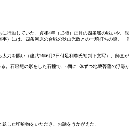
行動していた。貞和4年（1348）正月の四条畷の戦いや、観
軍事）には、四条河原の合戦の秋山光政との一騎打ちの際、「
太刀を賜い（建武2年6月2日付足利尊氏袖判下文写）、師直
いる。石燈籠の形をした石撞で、6面に1体ずつ地蔵菩薩の浮彫が
と題した印刷物をいただき、お話をうかがえた。