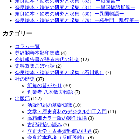
奈良絵本・絵巻の研究と収集（82） ー咸陽宮ー
奈良絵本・絵巻の研究と収集（81） ー異国物語屏風ー
奈良絵本・絵巻の研究と収集（80）ー異国物語ー
奈良絵本・絵巻の研究と収集（79）ー羅生門 乱行筆ー
カテゴリー
コラム一覧
尊経閣善本影印集成
(4)
会計報告書が語る古代の社会
(12)
史料纂集こぼれ話
(2)
奈良絵本・絵巻の研究と収集（石川透）
(7)
社の歴史
(37)
紙魚の昔がたり
(30)
創業者 八木敏夫物語
(7)
出版部
(152)
活版印刷の基礎知識
(10)
文学・歴史資料のデジタル加工入門
(11)
高精細カラー版の製作現場
(3)
古記録拾い読み
(5)
立正大学・古書資料館の世界
(6)
奈良絵本私考（反町茂雄）
(8)