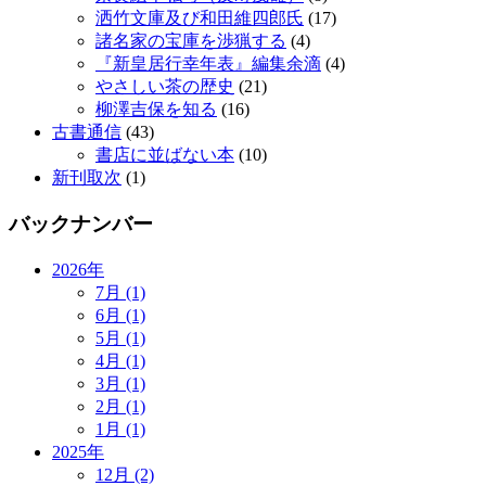
洒竹文庫及び和田維四郎氏
(17)
諸名家の宝庫を渉猟する
(4)
『新皇居行幸年表』編集余滴
(4)
やさしい茶の歴史
(21)
柳澤吉保を知る
(16)
古書通信
(43)
書店に並ばない本
(10)
新刊取次
(1)
バックナンバー
2026年
7月 (1)
6月 (1)
5月 (1)
4月 (1)
3月 (1)
2月 (1)
1月 (1)
2025年
12月 (2)