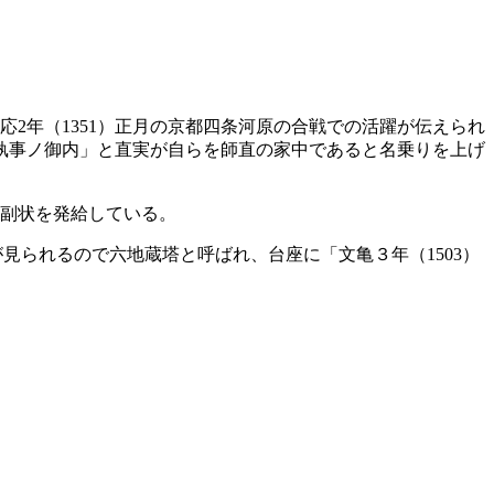
応2年（1351）正月の京都四条河原の合戦での活躍が伝えられ
執事ノ御内」と直実が自らを師直の家中であると名乗りを上げ
が副状を発給している。
見られるので六地蔵塔と呼ばれ、台座に「文亀３年（1503）