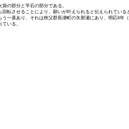
火袋の部分と竿石の部分である。
ら回転させることにより、願いが叶えられると伝えられている
う一基あり、それは秩父郡長瀞町の矢那瀬にあり、明応8年（1
れている。