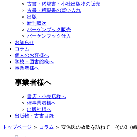
古書・稀覯書・小社出版物の販売
古書・稀覯書の買い入れ
出版
新刊取次
バーゲンブック販売
バーゲンブック仕入
お知らせ
コラム
個人のお客様へ
学校・図書館様へ
事業者様へ
事業者様へ
書店・小売店様へ
催事業者様へ
出版社様へ
出版物・古書目録
トップページ
＞
コラム
＞
安保氏の故郷を訪ねて その3（