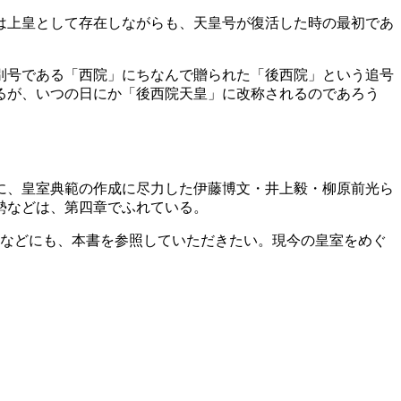
は上皇として存在しながらも、天皇号が復活した時の最初であ
別号である「西院」にちなんで贈られた「後西院」という追号
るが、いつの日にか「後西院天皇」に改称されるのであろう
に、皇室典範の作成に尽力した伊藤博文・井上毅・柳原前光ら
勢などは、第四章でふれている。
論などにも、本書を参照していただきたい。現今の皇室をめぐ