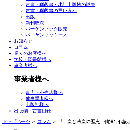
古書・稀覯書・小社出版物の販売
古書・稀覯書の買い入れ
出版
新刊取次
バーゲンブック販売
バーゲンブック仕入
お知らせ
コラム
個人のお客様へ
学校・図書館様へ
事業者様へ
事業者様へ
書店・小売店様へ
催事業者様へ
出版社様へ
出版物・古書目録
トップページ
＞
コラム
＞
『上皇と法皇の歴史 仙洞年代記