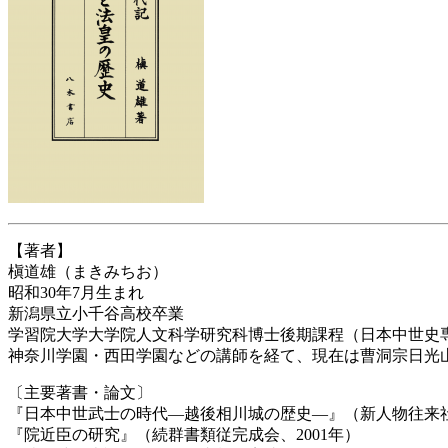
【著者】
槇道雄（まきみちお）
昭和30年7月生まれ
新潟県立小千谷高校卒業
学習院大学大学院人文科学研究科博士後期課程（日本中世史
神奈川学園・西田学園などの講師を経て、現在は曹洞宗日光
〔主要著書・論文〕
『日本中世武士の時代―越後相川城の歴史―』（新人物往来社、
『院近臣の研究』（続群書類従完成会、2001年）