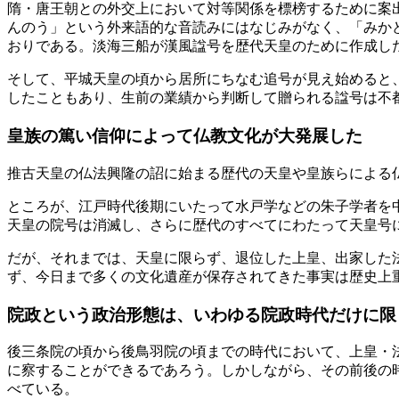
隋・唐王朝との外交上において対等関係を標榜するために案
んのう」という外来語的な音読みにはなじみがなく、「みか
おりである。淡海三船が漢風諡号を歴代天皇のために作成し
そして、平城天皇の頃から居所にちなむ追号が見え始めると
したこともあり、生前の業績から判断して贈られる諡号は不
皇族の篤い信仰によって仏教文化が大発展した
推古天皇の仏法興隆の詔に始まる歴代の天皇や皇族らによる
ところが、江戸時代後期にいたって水戸学などの朱子学者を
天皇の院号は消滅し、さらに歴代のすべてにわたって天皇号
だが、それまでは、天皇に限らず、退位した上皇、出家した
ず、今日まで多くの文化遺産が保存されてきた事実は歴史上
院政という政治形態は、いわゆる院政時代だけに限
後三条院の頃から後鳥羽院の頃までの時代において、上皇・
に察することができるであろう。しかしながら、その前後の
べている。