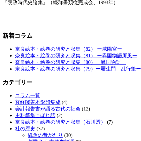
『院政時代史論集』（続群書類従完成会、1993年）
新着コラム
奈良絵本・絵巻の研究と収集（82） ー咸陽宮ー
奈良絵本・絵巻の研究と収集（81） ー異国物語屏風ー
奈良絵本・絵巻の研究と収集（80）ー異国物語ー
奈良絵本・絵巻の研究と収集（79）ー羅生門 乱行筆ー
カテゴリー
コラム一覧
尊経閣善本影印集成
(4)
会計報告書が語る古代の社会
(12)
史料纂集こぼれ話
(2)
奈良絵本・絵巻の研究と収集（石川透）
(7)
社の歴史
(37)
紙魚の昔がたり
(30)