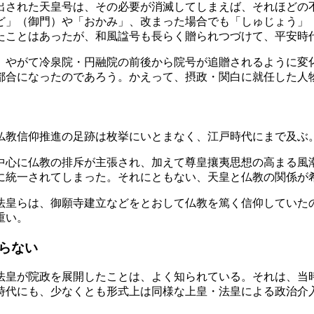
出された天皇号は、その必要が消滅してしまえば、それほどの
ど」（御門）や「おかみ」、改まった場合でも「しゅじょう」
たことはあったが、和風諡号も長らく贈られつづけて、平安時
、やがて冷泉院・円融院の前後から院号が追贈されるように変
都合になったのであろう。かえって、摂政・関白に就任した人
仏教信仰推進の足跡は枚挙にいとまなく、江戸時代にまで及ぶ
中心に仏教の排斥が主張され、加えて尊皇攘夷思想の高まる風
に統一されてしまった。それにともない、天皇と仏教の関係が
法皇らは、御願寺建立などをとおして仏教を篤く信仰していた
重い。
らない
法皇が院政を展開したことは、よく知られている。それは、当
時代にも、少なくとも形式上は同様な上皇・法皇による政治介