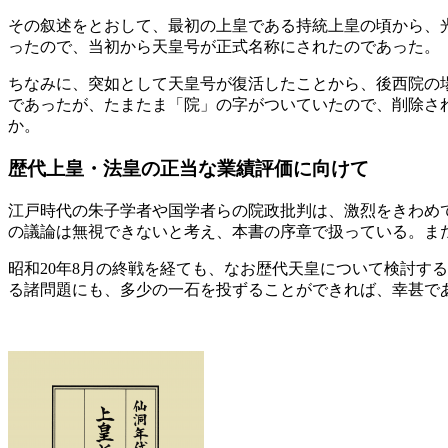
その叙述をとおして、最初の上皇である持統上皇の頃から、
ったので、当初から天皇号が正式名称にされたのであった。
ちなみに、突如として天皇号が復活したことから、後西院の
であったが、たまたま「院」の字がついていたので、削除さ
か。
歴代上皇・法皇の正当な業績評価に向けて
江戸時代の朱子学者や国学者らの院政批判は、激烈をきわめ
の議論は無視できないと考え、本書の序章で扱っている。ま
昭和20年8月の終戦を経ても、なお歴代天皇について検討す
る諸問題にも、多少の一石を投ずることができれば、幸甚で