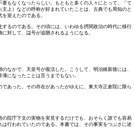
不要もなくなったらしい。もともと多くの人々にとって、「て
（主上）などの呼称が好まれていたことは、古典でも周知のと
代を迎えたのである。
化するのである。その頃には、いわゆる摂関政治の時代に移行
物に対して、諡号が追贈されるようになる。
。
潮のなかで、天皇号が復活した。こうして、明治維新後には、
希薄になったことは言うまでもない。
のであった。その存在があったがゆえに、東大寺正倉院に限ら
時の院庁下文の実物を実見するだけでも、おそらく誰でも容易
入は行われていたのである。本書では、その事実をつぶさに述