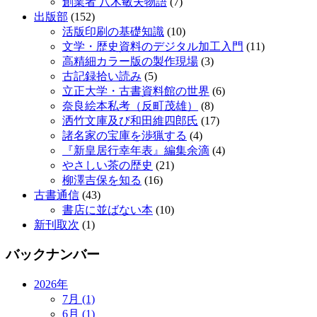
創業者 八木敏夫物語
(7)
出版部
(152)
活版印刷の基礎知識
(10)
文学・歴史資料のデジタル加工入門
(11)
高精細カラー版の製作現場
(3)
古記録拾い読み
(5)
立正大学・古書資料館の世界
(6)
奈良絵本私考（反町茂雄）
(8)
洒竹文庫及び和田維四郎氏
(17)
諸名家の宝庫を渉猟する
(4)
『新皇居行幸年表』編集余滴
(4)
やさしい茶の歴史
(21)
柳澤吉保を知る
(16)
古書通信
(43)
書店に並ばない本
(10)
新刊取次
(1)
バックナンバー
2026年
7月 (1)
6月 (1)