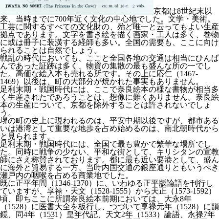
京都は8世紀末以
来、当時までに700年近く文化の中心地でした。文学・美術。
工芸に関するすべての文化財の、殆ど唯一と云ってもよい生産
拠点であります。文字を書き絵を描く画家・工人は多く、巻物
に或は冊子に装潢する経師も多い。全国の需要も、ここに向け
られることは自然でしょう。
戦乱の時代においても、ここと全国各地の交通は相当にひんぱ
んであった証跡は多く、物資の集散の最も盛んな所の一でし
た。高価な絵入本も売れる所です。その上に応仁（1467-
1469）以後は、町の大部分が焼かれた事実もありません。
足利末期・戦国時代には、ここで奈良絵本の様な書物が相当多
く生産されたであろうことは、想像に難くありません。奈良絵
本の生産について、京都を除外することは許されないでしょ
う。
堺の町の史上に現われるのは、平安中期以後ですが、都市ある
いは港湾として重要な地歩を占め始めるのは、南北朝時代から
と見られます。
足利末期・戦国時代には、全国で最も豊かで繁華な場所でし
た。同時に戦争の少ない、平和な街として、キリシタンの宣教
師にさえ称賛されております。都に最も近い要港として、盛ん
に海外と貿易する一方、当時内国交通の銀座通りともいうべき
瀬戸内の咽喉を占める商業地でした。
既に正平年間（1346-1370）に、いわゆる正平版論語を刊行し
ていますが、享禄・天文（1528-1555）から天正（1573-1592）
頃、即ちここに所謂奈良絵本前期においては、大永8年
（1528）に医書大全を板行し、つづいて享禄元年（1528）に韻
鏡、同4年（1531）皇年代記、天文2年（1533）論語、永禄7年