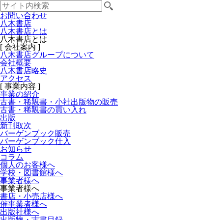
お問い合わせ
八木書店
八木書店とは
八木書店とは
[ 会社案内 ]
八木書店グループについて
会社概要
八木書店略史
アクセス
[ 事業内容 ]
事業の紹介
古書・稀覯書・小社出版物の販売
古書・稀覯書の買い入れ
出版
新刊取次
バーゲンブック販売
バーゲンブック仕入
お知らせ
コラム
個人のお客様へ
学校・図書館様へ
事業者様へ
事業者様へ
書店・小売店様へ
催事業者様へ
出版社様へ
出版物・古書目録