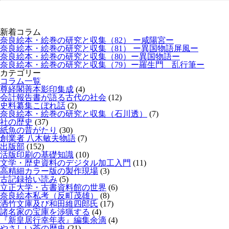
新着コラム
奈良絵本・絵巻の研究と収集（82） ー咸陽宮ー
奈良絵本・絵巻の研究と収集（81） ー異国物語屏風ー
奈良絵本・絵巻の研究と収集（80）ー異国物語ー
奈良絵本・絵巻の研究と収集（79）ー羅生門 乱行筆ー
カテゴリー
コラム一覧
尊経閣善本影印集成
(4)
会計報告書が語る古代の社会
(12)
史料纂集こぼれ話
(2)
奈良絵本・絵巻の研究と収集（石川透）
(7)
社の歴史
(37)
紙魚の昔がたり
(30)
創業者 八木敏夫物語
(7)
出版部
(152)
活版印刷の基礎知識
(10)
文学・歴史資料のデジタル加工入門
(11)
高精細カラー版の製作現場
(3)
古記録拾い読み
(5)
立正大学・古書資料館の世界
(6)
奈良絵本私考（反町茂雄）
(8)
洒竹文庫及び和田維四郎氏
(17)
諸名家の宝庫を渉猟する
(4)
『新皇居行幸年表』編集余滴
(4)
やさしい茶の歴史
(21)