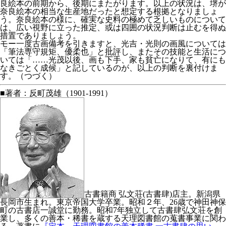
良絵本の前期から、後期にまたがります。以上の状況は、堺が
奈良絵本の相当な生産地だったと想定する根拠となりましょ
う。奈良絵本の様に、確実な史料の極めて乏しいものについて
は、広い視野に立った推定、或は四囲の状況判断は止むを得ぬ
措置でありましょう。
モー一度古画備考を引きますと、光吉・光則の画風については
「筆法専守規矩、優柔也」と批評し、またその技能と生活につ
いては「……光茂以後、画も下手、家も貧亡になりて、有にも
なきごとく成候」と記しているのが、以上の判断を裏付けま
す。（つづく）
■著者：反町茂雄（1901-1991）
古書籍商 弘文荘(古書肆)店主。新潟県
長岡市生まれ。東京帝国大学卒業。昭和２年、26歳で神田神保
町の古書店一誠堂に勤務。昭和7年独立して古書肆弘文荘を創
業し、多くの善本・稀書を蔵する天理図書館の蒐書事業に関わ