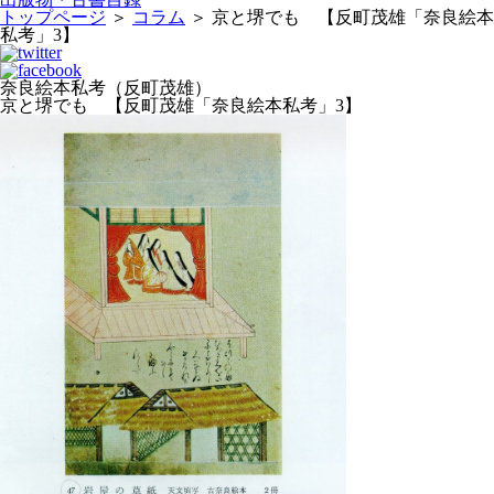
トップページ
＞
コラム
＞
京と堺でも 【反町茂雄「奈良絵本
私考」3】
奈良絵本私考（反町茂雄）
京と堺でも 【反町茂雄「奈良絵本私考」3】