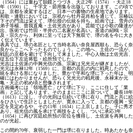
（1564）には重ねて韻鏡とつづき、天正2年（1574）・天正18
年（1590）に、千字文・節用集を出版しております。この頃で
は、京都を凌駕するほど、日本一の書物の生産地であります。
和歌・連歌においては、宗祇から牡丹花肖柏を通じて、宗椿以
下その門流は栄えて、堺伝授の伝統を持ち、絵画では、雪舟の
弟子等楊、曾我直庵・土佐光吉があり、芸能では小歌の隆達が
出、医術では竹田・半井の二名家が名高い。茶道の紹鴎・宗
及・宗久から、利休に至っては天下無双で、堺の名を今に大き
く伝えています。
表具では、堺の名匠として当時名高い奈良屋西順も、恐らく奈
良からここへ下ったものでしょう。この地へ、土佐の一流が、
戦乱の京都を避けて下向して来ました。中心人物は土佐光吉、
従五位下左近将監・絵所預でした。
光吉は土佐派の中興光信の孫。宗家は兄光元が継ぎましたが、
光元は永禄12年（1569）に、京都の兵乱の内に戦死したので、
統を承ける形になりました。豊かで平和な堺に下った年は、明
確にはわかりませんが、恐らく兄光元の戦死後、永禄末か元
亀・天正の初め頃と想像されます。
古画備考には「領地悉亡」びて堺に下り、ここに住して「業
画」と記してあります。そのままにここに居ついて、慶長18年
（1613）に没し、子の光則は引続いて堺に在り、門流と共に絵
をひさいで生計としましたが、寛永に入って、京都の復興・安
定を見定めるや、その11年（1634）に上京しました。子に秀才
あり。祖光信の風を承けて画技をよくし、ついに承応3年
（1654）に再び宮廷絵所預の官位を獲得し、土佐派を再興した
のが光起。
この間約70年、衰弱した一門は堺に在りました。時あたかも奈