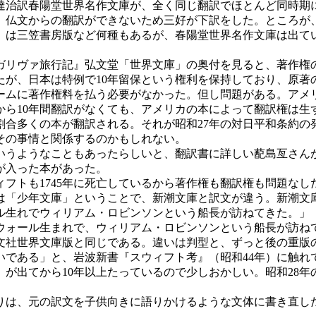
達治訳春陽堂世界名作文庫が、全く同じ翻訳でほとんど同時期
、仏文からの翻訳ができないため三好が下訳をした。ところが
』は三笠書房版など何種もあるが、春陽堂世界名作文庫は出て
リヴァ旅行記』弘文堂「世界文庫」の奥付を見ると、著作権の
が、日本は特例で10年留保という権利を保持しており、原著
らモームに著作権料を払う必要がなかった。但し問題がある。ア
ら10年間翻訳がなくても、アメリカの本によって翻訳権は生
合多くの本が翻訳される。それが昭和27年の対日平和条約の
その事情と関係するのかもしれない。
いうようなこともあったらしいと、翻訳書に詳しい蓜島亙さん
が入った本があった。
ウィフトも1745年に死亡しているから著作権も翻訳権も問題な
は「少年文庫」ということで、新潮文庫と訳文が違う。新潮文
ル生れでウィリアム・ロビンソンという船長が訪ねてきた。」
ウォール生まれで、ウィリアム・ロビンソンという船長が訪ね
文社世界文庫版と同じである。違いは判型と、ずっと後の重版
である」と、岩波新書『スウィフト考』（昭和44年）に触れ
考』が出てから10年以上たっているので少しおかしい。昭和28
りは、元の訳文を子供向きに語りかけるような文体に書き直し