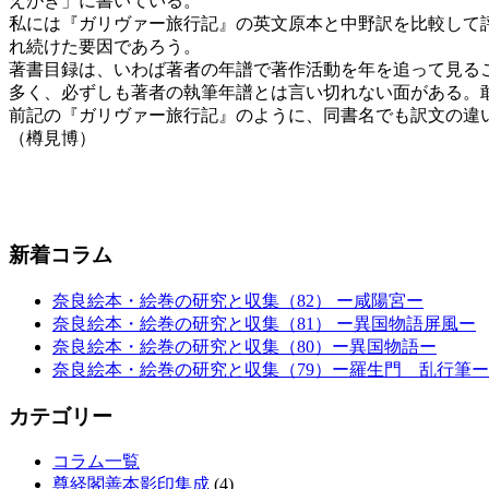
えがき」に書いている。
私には『ガリヴァー旅行記』の英文原本と中野訳を比較して
れ続けた要因であろう。
著書目録は、いわば著者の年譜で著作活動を年を追って見る
多く、必ずしも著者の執筆年譜とは言い切れない面がある。
前記の『ガリヴァー旅行記』のように、同書名でも訳文の違
（樽見博）
新着コラム
奈良絵本・絵巻の研究と収集（82） ー咸陽宮ー
奈良絵本・絵巻の研究と収集（81） ー異国物語屏風ー
奈良絵本・絵巻の研究と収集（80）ー異国物語ー
奈良絵本・絵巻の研究と収集（79）ー羅生門 乱行筆ー
カテゴリー
コラム一覧
尊経閣善本影印集成
(4)