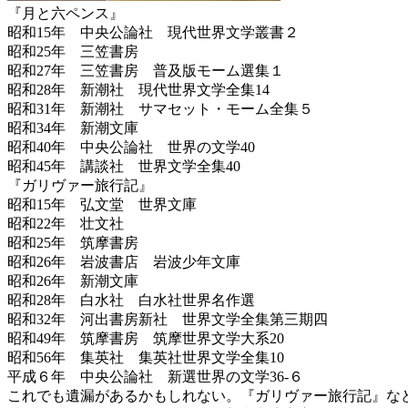
『月と六ペンス』
昭和15年 中央公論社 現代世界文学叢書２
昭和25年 三笠書房
昭和27年 三笠書房 普及版モーム選集１
昭和28年 新潮社 現代世界文学全集14
昭和31年 新潮社 サマセット・モーム全集５
昭和34年 新潮文庫
昭和40年 中央公論社 世界の文学40
昭和45年 講談社 世界文学全集40
『ガリヴァー旅行記』
昭和15年 弘文堂 世界文庫
昭和22年 壮文社
昭和25年 筑摩書房
昭和26年 岩波書店 岩波少年文庫
昭和26年 新潮文庫
昭和28年 白水社 白水社世界名作選
昭和32年 河出書房新社 世界文学全集第三期四
昭和49年 筑摩書房 筑摩世界文学大系20
昭和56年 集英社 集英社世界文学全集10
平成６年 中央公論社 新選世界の文学36‐６
これでも遺漏があるかもしれない。『ガリヴァー旅行記』な