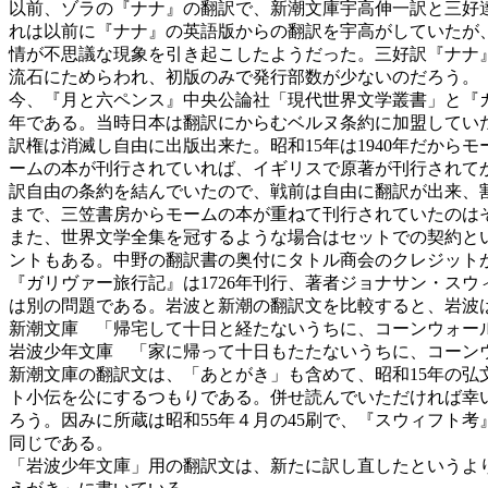
以前、ゾラの『ナナ』の翻訳で、新潮文庫宇高伸一訳と三好
れは以前に『ナナ』の英語版からの翻訳を宇高がしていたが
情が不思議な現象を引き起こしたようだった。三好訳『ナナ
流石にためらわれ、初版のみで発行部数が少ないのだろう。
今、『月と六ペンス』中央公論社「現代世界文学叢書」と『ガ
年である。当時日本は翻訳にからむベルヌ条約に加盟していた
訳権は消滅し自由に出版出来た。昭和15年は1940年だか
ームの本が刊行されていれば、イギリスで原著が刊行されてか
訳自由の条約を結んでいたので、戦前は自由に翻訳が出来、割
まで、三笠書房からモームの本が重ねて刊行されていたのは
また、世界文学全集を冠するような場合はセットでの契約と
ントもある。中野の翻訳書の奥付にタトル商会のクレジット
『ガリヴァー旅行記』は1726年刊行、著者ジョナサン・ス
は別の問題である。岩波と新潮の翻訳文を比較すると、岩波
新潮文庫 「帰宅して十日と経たないうちに、コーンウォー
岩波少年文庫 「家に帰って十日もたたないうちに、コーン
新潮文庫の翻訳文は、「あとがき」も含めて、昭和15年の弘
ト小伝を公にするつもりである。併せ読んでいただければ幸い
ろう。因みに所蔵は昭和55年４月の45刷で、『スウィフト
同じである。
「岩波少年文庫」用の翻訳文は、新たに訳し直したというよ