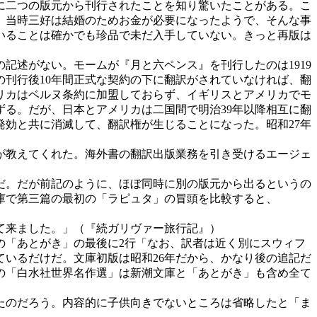
に二つの版元から刊行されたことを知り驚いたことがある。こ
、当時三好は結婚のためお金が必要になったようで、そんな事
いることは確かでも珍品で未だ入手していない。きっと再版は
記述がない。モームが『月と六ペンス』を刊行したのは1919
の刊行後10年間正式な契約の下に翻訳がされていなければ、翻
メリカはベルヌ条約に加盟しておらず、イギリスとアメリカでモ
ずる。だが、日本とアメリカは二国間で明治39年以降相互に翻
発効と共に消滅して、翻訳権が生じることになった。昭和27年
が教えてくれた。海外書の翻訳出版業務を引き受けるエージェ
しだ。だが前記のように、ほぼ同時に別の版元から出るというの
庫で第三篇の最初の「ラピュタ」の冒頭を比較すると、
て来ました。」（『続ガリヴァー旅行記』）
の「あとがき」の最後に2行「なお、訳者は近く別にスウィフ
ているだけだ。文庫初版は昭和26年だから、かなり後の追記だ
年の「白水社世界名作選」は新潮文庫と「あとがき」も含め全て
たのだろう。内容的に子供向きでないところは省略したと「ま