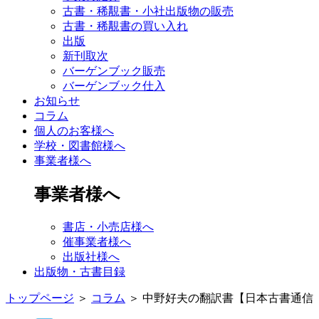
古書・稀覯書・小社出版物の販売
古書・稀覯書の買い入れ
出版
新刊取次
バーゲンブック販売
バーゲンブック仕入
お知らせ
コラム
個人のお客様へ
学校・図書館様へ
事業者様へ
事業者様へ
書店・小売店様へ
催事業者様へ
出版社様へ
出版物・古書目録
トップページ
＞
コラム
＞
中野好夫の翻訳書【日本古書通信 