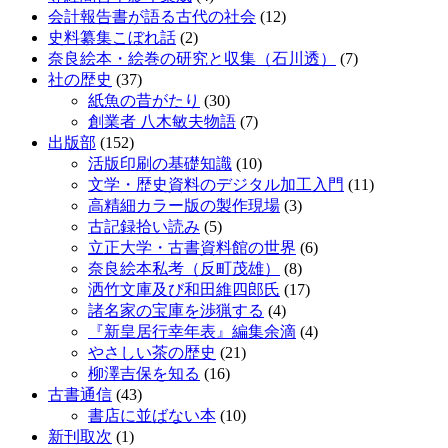
会計報告書が語る古代の社会
(12)
史料纂集こぼれ話
(2)
奈良絵本・絵巻の研究と収集（石川透）
(7)
社の歴史
(37)
紙魚の昔がたり
(30)
創業者 八木敏夫物語
(7)
出版部
(152)
活版印刷の基礎知識
(10)
文学・歴史資料のデジタル加工入門
(11)
高精細カラー版の製作現場
(3)
古記録拾い読み
(5)
立正大学・古書資料館の世界
(6)
奈良絵本私考（反町茂雄）
(8)
洒竹文庫及び和田維四郎氏
(17)
諸名家の宝庫を渉猟する
(4)
『新皇居行幸年表』編集余滴
(4)
やさしい茶の歴史
(21)
柳澤吉保を知る
(16)
古書通信
(43)
書店に並ばない本
(10)
新刊取次
(1)