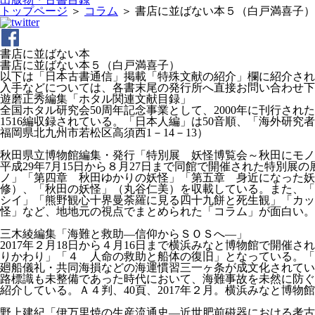
トップページ
＞
コラム
＞
書店に並ばない本５（白戸満喜子）
書店に並ばない本
書店に並ばない本５（白戸満喜子）
以下は「日本古書通信」掲載「特殊文献の紹介」欄に紹介され
入手などについては、各書末尾の発行所へ直接お問い合わせ下
遊磨正秀編集「ホタル関連文献目録」
全国ホタル研究会50周年記念事業として、2000年に刊行さ
1516編収録されている。「日本人編」は50音順、「海外研究者
福岡県北九州市若松区高須西1－14－13）
秋田県立博物館編集・発行「特別展 妖怪博覧会～秋田にモノ
平成29年7月15日から８月27日まで同館で開催された特別
ノ」「第四章 秋田ゆかりの妖怪」「第五章 身近になった
修）、「秋田の妖怪」（丸谷仁美）を収載している。また、「
シイ」「熊野観心十界曼荼羅に見る四十九餅と死生観」「カ
怪」など、地地元の視点でまとめられた「コラム」が面白い。Ａ４判
三木綾編集「海難と救助―信仰からＳＯＳへ―」
2017年２月18日から４月16日まで横浜みなと博物館で開
りかわり」「４ 人命の救助と船体の復旧」となっている。「
廻船儀礼・共同海損などの海運慣習三一ヶ条が成文化されてい
路標識も未整備であった時代において、海難事故を未然に防ぐ
紹介している。Ａ４判、40頁、2017年２月。横浜みなと博物館発行
野上建紀「伊万里焼の生産流通史―近世肥前磁器における考古