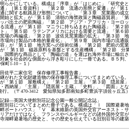
明らかにしている。構成は「序章」が「はじめに」「研究史と
遷」［第１章資料］、「第２章 流通の形態と変遷」が「第１
流通に関する航路及び形態について」、「第３章 窯業圏の成
開始と拡大」が「第１節 清朝の海禁政策と陶磁器貿易」「第
ッパ出土の肥前陶磁」「第２節 アジア・アフリカ・ヨーロッ
る流通」が「第１節 マニラに持ち込まれた陶磁器」「第２節
ト」「第５節 ラテンアメリカにおける需要と流通」「第６節
窯場の再編成」「第２節 波佐見窯業圏の拡大」「第３節 地
内市場向け製品の本格的量産化」、「第９章 国内市場の流通
容」が「第１節 地方窯への技術伝播」「第２節 肥前の窯業
が「 第１節 磁器原料を基盤とする生産機構」「第２節 分
、国際的な商品として「陶磁の道」を運ばれ海外市場に輸出さ
象を社会的な側面から浮き彫りにした一冊である。Ｂ５判、649
神田神保町1-10－１）
田佐平二家住宅 保存修理工事報告書」
受け継がれた文化財建造物の保存修理工事についてまとめている
が「第１節 屋敷構え」「第２節 主屋」「第３節 隠居屋」
・西納屋」「主屋」「隠居屋・土蔵」「史料」、「図面」とな
行。（〒470-3412 愛知県知多郡南知多町豊浜字須佐ヶ丘五
記録―英国大使館別荘記念公園一般公開記念誌」
館別荘についてまとめた冊子である。構成は「Ⅰ 国際避暑地
畔ボートハウス」「Ⅴ 幕末維新の英国外交官アーネスト・サ
リアだけではなく、フランスやベルギーなどの諸外国外交官が
寺湖畔避暑地の歴史と、その歴史を伝えている旧別荘等の建築物