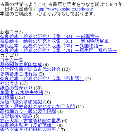
古書の世界へようこそ 古書店と読者をつなぎ続けて８４年
「日本古書通信」
http://www.kosho.co.jp/kotsu/
本誌のご購読を、心よりお待ちしております。
新着コラム
奈良絵本・絵巻の研究と収集（82） ー咸陽宮ー
奈良絵本・絵巻の研究と収集（81） ー異国物語屏風ー
奈良絵本・絵巻の研究と収集（80）ー異国物語ー
奈良絵本・絵巻の研究と収集（79）ー羅生門 乱行筆ー
カテゴリー
コラム一覧
尊経閣善本影印集成
(4)
会計報告書が語る古代の社会
(12)
史料纂集こぼれ話
(2)
奈良絵本・絵巻の研究と収集（石川透）
(7)
社の歴史
(37)
紙魚の昔がたり
(30)
創業者 八木敏夫物語
(7)
出版部
(152)
活版印刷の基礎知識
(10)
文学・歴史資料のデジタル加工入門
(11)
高精細カラー版の製作現場
(3)
古記録拾い読み
(5)
立正大学・古書資料館の世界
(6)
奈良絵本私考（反町茂雄）
(8)
洒竹文庫及び和田維四郎氏
(17)