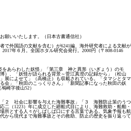
お願いいたします。（日本古書通信社）
者で外国語の文献を含む）が6241編、海外研究者による文献が
17年６月。全国ホタル研究会発行。2000円（〒808-0146
 姿をあらわした妖怪」「第三章 神と異形（いぎょう）のモ
康博）、「妖怪が語られる背景～菅江真澄の記録から」（松山
」展によせて」（高橋正）も収載されている。「タマシとタマ
語る会」「秋田のこっくりさん」「新聞記事になった秋田の妖
足鳰崎字後山52）
助」「２ 社会に影響を与えた海難事故」「３ 海難防止策のうつ
二（1223）年に成立した廻船式目により、海難救助・船舶・
場所とする人々がしばしば口にする言葉である。気象予報も航
代から現代まで海難事故とその救助、防止の歴史を振り返って