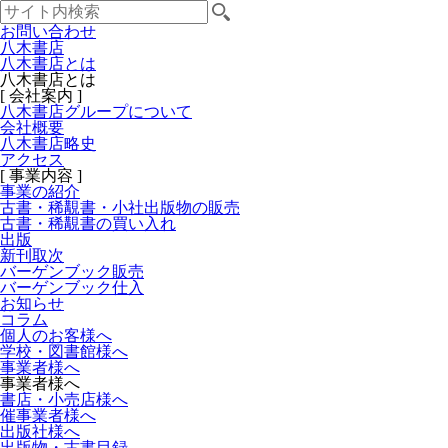
お問い合わせ
八木書店
八木書店とは
八木書店とは
[ 会社案内 ]
八木書店グループについて
会社概要
八木書店略史
アクセス
[ 事業内容 ]
事業の紹介
古書・稀覯書・小社出版物の販売
古書・稀覯書の買い入れ
出版
新刊取次
バーゲンブック販売
バーゲンブック仕入
お知らせ
コラム
個人のお客様へ
学校・図書館様へ
事業者様へ
事業者様へ
書店・小売店様へ
催事業者様へ
出版社様へ
出版物・古書目録