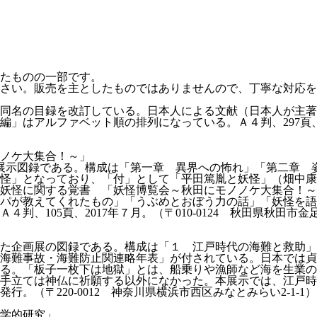
たものの一部です。
さい。販売を主としたものではありませんので、丁寧な対応を
れた同名の目録を改訂している。日本人による文献（日本人が主著
編」はアルファベット順の排列になっている。Ａ４判、297頁、20
ノケ大集合！～」
展の展示図録である。構成は「第一章 異界への怖れ」「第二章
妖怪」となっており、「付」として「平田篤胤と妖怪」（畑中
妖怪に関する覚書 「妖怪博覧会～秋田にモノノケ大集合！～
ッパが教えてくれたもの」「うぶめとおぼう力の話」「妖怪を
、105頁、2017年７月。（〒010-0124 秋田県秋田市金
催された企画展の図録である。構成は「１ 江戸時代の海難と救
海難事故・海難防止関連略年表」が付されている。日本では貞応
る。「板子一枚下は地獄」とは、船乗りや漁師など海を生業の
手立ては神仏に祈願する以外になかった。本展示では、江戸時
。（〒220-0012 神奈川県横浜市西区みなとみらい2-1-1）
学的研究」