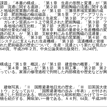
課題」「本書の構成」、「第１章 生産の形態と変遷」が「第
節 流通に関する遺跡」「第２節 肥前陶磁の流通に関する遺
立と地域的窯業圏の形成」が「第１節 三藩境界域窯業圏の成
２節 肥前陶磁の輸出磁器」、「第５章 アジア・アフリカ・
パ出土の肥前陶磁の傾向と生産窯」「第３節 アジア・アフリ
 ガレオン貿易ルート上で発見された肥前陶磁」「第３節 フ
 各地域の相互比較」「第７節 大西洋ルート」「第７章 窯
域的分業化の確立」、「第８章 磁器の量産化と生産機構の変
販路の拡大」が「第１節 文献史料にみる肥前陶磁の流通量」
圏の内部変化」「第３節 塩田川流域の窯業圏」「第４節 生
業システムに支えられた生産機構」「第３節 流通機構と密接
れた肥前磁器の歴史について、生産・流通という新たな視点か
頁、平成29年２月。中央公論美術出版発行。30,240円。
。構成は「第１章 概説」が「第１節 建造物の概要」「第２
、「第４章 施工」が「第１節 第１期工事」「第２節 第２
っている。家屋の修理過程で判明した内部構造や歴史などが興
）
 建物写真」「Ⅱ 国際避暑地日光の歴史」「Ⅲ 旧英国大使
トウ」となっており、「国際避暑地の歩み（年表）」が付され
過ごした別荘がある。明治20年代から昭和初期にかけてヨーロ
を紹介する、興味深い一冊である。Ａ４判、64頁、平成28年