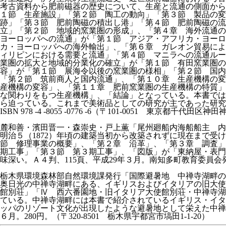
考古資料から肥前磁器の歴史について、生産と流通の側面から
１節 生産施設」「第２節 陶工の動向」「第３節 製品の変
跡」「第３節 肥前陶磁の積出し港」「第４節 肥前陶磁の
立」「第２節 地域的窯業圏の形成」、「第４章 海外流通の
ヨーロッパへの流通」が「第１節 アジア・アフリカ・ヨーロ
カ・ヨーロッパへの海外輸出」、「第６章 ガレオン貿易によ
ィリピンにおける需要と流通」「第４節 マニラへの流通ルー
業圏の拡大と地域的分業化の確立」が「第１節 有田窯業圏の
容」が「第１節 展海令以後の窯業圏の様相」「第２節 国
「第２節 筑前商人と国内流通」、「第１０章 生産機構の変
産機構の変容」、「第１１章 肥前窯業圏の生産機構の特質」
な関わりをもつ生産機構」、「結論」となっている。本書では
ら迫っている。これまで美術品としての研究が主であった研究対
ISBN 978 -4 -8055 -0776 -6（〒101-0051 東京都千代田区
麓和善・濱田晋一・森崇史・戸上薫「尾州廻船内海船船主 内
明治５（1872）年頃の建築当初から改築されずに現在まで
節 修理事業の概要」、「第２章 沿革」、「第３章 調査」
期工事」「第３節 第３期工事」、「図版」が「東納屋・表門
味深い。Ａ４判、115頁、平成29年３月。南知多町教育委員会発
栃木県環境森林部自然環境課発行「国際避暑地 中禅寺湖畔の
奥日光の中禅寺湖畔にある、イギリスおよびイタリアの旧大使
館別荘」「Ⅳ 西六番園地・旧イタリア大使館別荘・中禅寺湖
ている。中禅寺湖畔には本書で紹介されているイギリス・イタ
ッパのリゾート文化が出現したような避暑地として栄えた中禅
６月。280円。（〒320-8501 栃木県宇都宮市塙田1-1-20）