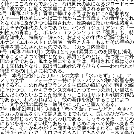
く悼むこころからであつた。なほ同氏の訳になるジロードゥー
作『波の女』は近く文学座によつて上演される筈である。
5号（昭和21年9月）青春に捧げる本号はおもにこの悲劇的な
人々――具体的にいへば二十歳から二十五歳までの青年をそれ
となく頭にゑがきつつ編輯された。座談会に招いた学生諸君も
およそその年代の人々であつた。バンダ（ジュリアン）の『一
知性人の青春』も、ボルシェ（フランソワ）の『蕩児』も、特
異な知性人、特異な一詩人の、およそその年代の記録であり、
ルナン（エルネスト）の講演「青春と人生」もまたその年頃の
青年を前になされたものである。（カッコ内筆者）
6号（昭和21年10月）文学はとりわけ異質のものを摂取し消化
することによつて強壮となる。異質のものとは、先づ第一に外
国の文学である。風土を異にする文学は、移植されて或はその
まま立枯れとなり、或は時に絶妙の花をひらく――われわれが
待望するのはまさに花である。
6号 本号に紹介したサルトルの文学（「水いらず」）は、ア
メリカ文学――フォークナー特にドス・パソスの強い影響を受
けてゐる。この作品はフランス文学伝統の繊細な心理解剖の線
にそひつつ、しかもフランス文学にとつて一つの新しい描法を
生んだものといふことが出来よう。これはサルトル戦前の作品
であるが、われわれは近く、彼の新作を紹介することによつ
て、文学交流の真義を一層明かにしたいと望んでゐる。
7号（昭和21年11月）人間は「考へる葦」だ―などと、今更パ
スカルの言葉を引いて開き直るまでもない。長いあひだ考へる
ことを封じられてゐるわれわれである。もうそろそろ、まじめ
にものを考へてよい頃であらう。まじめに考へて袋路へ突き当
つたら、そこからやがて人間再生の契機が生まれる。袋路まで
も行きつかないで、入口でうろうろしてゐるのが、日本文学の