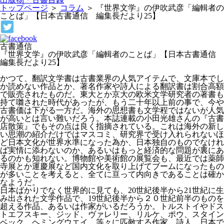
トップページ
＞
コラム
＞
『世界文学』の伊吹武彦「編輯者の
ことば」【日本古書通信 編集長だより25】
古書通信
『世界文学』の伊吹武彦「編輯者のことば」【日本古書通信
編集長だより25】
かつて、翻訳文学書は古書業界の人気アイテムで、文庫本でし
か読めない作品とか、著名作家や詩人による翻訳書は割合高額
で販売されたものだ。東大とか京大の欧米文学研究者の著書も
持て囃された時代があったが、もう二十年以上前の事で、今や
古書価は下がる一方だ。海外の思想書も文学程ではないが人気
が高いとは言い難いだろう。本誌連載の小田光雄さんの『古書
店散策』でもその点は良く指摘されている。これは海外の新し
い思潮の紹介だけではマスコミ、研究界で受け入れられないほ
ど日本文化が世界水準になった為か、日本独自のものでなけれ
ば実情に添わないのか、あるいはもっと経済的な問題が裏にあ
るのかも知れない。博物館や美術館の展覧会も、最近では薬師
寺展とか運慶展など国内文化を取り上げてブームになったもの
が多いことを考えると、全てに亘って内向きであることは確か
なようだ。
日本ばかりでなく世界的に見ても、20世紀後半から21世紀に生
み出された文学作品で、19世紀後半から２０世紀前半のものを
超える作品、あるいは作家がいるだろうか。トルストイやドス
トエフスキー、ジッド、ヴァレリー、リルケ、ポウ、スタイン
ベック、ヘミングウエイ、等々に匹敵する作家、詩人。日本で