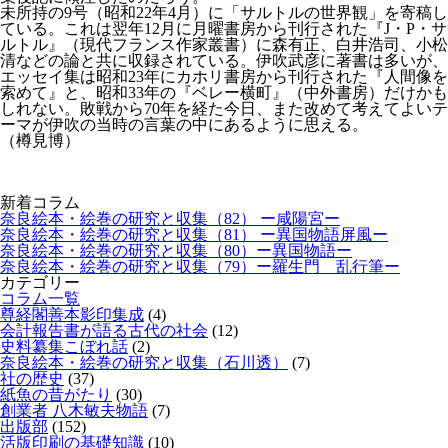
未所持の9号（昭和22年4月）に「サルトルの世界観」を寄稿し
ている。これは翌年12月に月曜書房から刊行された『J・P・サ
ルトル』（現代フランス作家叢書）に森有正、白井浩司、小松
清などの論と共に収録されている。伊吹武彦に著書は多いが、
エッセイ集は昭和23年にカホリ書房から刊行された『人間像を
索めて』と、昭和33年の『ベレー横町』（中外書房）だけかも
しれない。敗戦から70年を経た今日、また改めて考えてよいテ
ーマが伊吹の当時の言葉の中にあるように思える。
（樽見博）
新着コラム
奈良絵本・絵巻の研究と収集（82） ー咸陽宮ー
奈良絵本・絵巻の研究と収集（81） ー異国物語屏風ー
奈良絵本・絵巻の研究と収集（80）ー異国物語ー
奈良絵本・絵巻の研究と収集（79）ー羅生門 乱行筆ー
カテゴリー
コラム一覧
尊経閣善本影印集成
(4)
会計報告書が語る古代の社会
(12)
史料纂集こぼれ話
(2)
奈良絵本・絵巻の研究と収集（石川透）
(7)
社の歴史
(37)
紙魚の昔がたり
(30)
創業者 八木敏夫物語
(7)
出版部
(152)
活版印刷の基礎知識
(10)