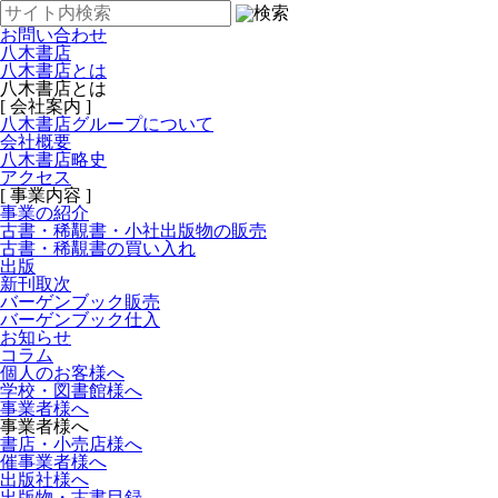
お問い合わせ
八木書店
八木書店とは
八木書店とは
[ 会社案内 ]
八木書店グループについて
会社概要
八木書店略史
アクセス
[ 事業内容 ]
事業の紹介
古書・稀覯書・小社出版物の販売
古書・稀覯書の買い入れ
出版
新刊取次
バーゲンブック販売
バーゲンブック仕入
お知らせ
コラム
個人のお客様へ
学校・図書館様へ
事業者様へ
事業者様へ
書店・小売店様へ
催事業者様へ
出版社様へ
出版物・古書目録