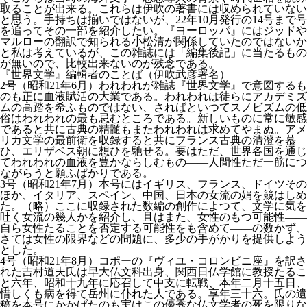
取ることが出来る。これらは伊吹の著書には収められていない
と思う。手持ちは揃いではないが、22年10月発行の14号まで号
を追ってその一部を紹介したい。『ヨーロッパ』にはジッドや
マルローの翻訳で知られる小松清が関係していたのではないか
と私は考えているが、この雑誌には「編集後記」に当たるもの
が無いので、比較出来ないのが残念である。
『世界文学』編輯者のことば（伊吹武彦署名）
2号（昭和21年6月）われわれが雑誌『世界文学』で意図するも
のも正に血液賦活の大業である。われわれは徒らにアカデミズ
ムの高踏を希ふものではない、さればといつてスノビズムの低
俗はわれわれの最も忌むところである。新しいものに常に敏感
であると共に古典の精髄もまたわれわれは求めてやまぬ。アメ
リカ文学の最前衛を収録すると共にフランス古典の清澄を慕
ひ、エリザベス朝に想ひを馳せる。要はただ、世界各国を通じ
てわれわれの血液を豊かならしむもの――人間性ただ一筋につ
ながらうと願ふばかりである。
3号（昭和21年7月）本号にはイギリス、フランス、ドイツその
ほか、イタリア、スペイン、中国、日本の女流の娟を競はしめ
た。（略）ここに収録された数編の創作によつて、文学に気を
吐く女流の幾人かを紹介し、且はまた、女性のもつ可能性――
自ら女性たることを否定する可能性をも含めて――の数かず、
さては女性の限界などの問題に、多少の手がかりを提供しよう
とした。
4号（昭和21年8月）コポーの『ヴィユ・コロンビニ座』を訳さ
れた吉村道夫氏は早大仏文科出身、関西日仏学館に教授たるこ
と六年、昭和十九年に応召して中支に転戦、本年二月十五日、
惜しくも病を得て岳州に仆れた人である。享年三十六。氏の遺
稿を本号にかかげたのも実はこの優秀な仏文学者の死を限りな