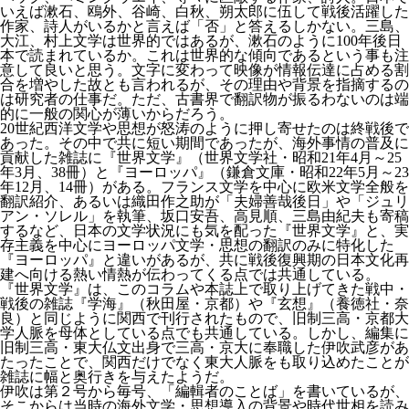
いえば漱石、鴎外、谷崎、白秋、朔太郎に伍して戦後活躍した
作家、詩人がいるかと言えば「否」と答えるしかない。三島、
大江、村上文学は世界的ではあるが、漱石のように100年後日
本で読まれているか。これは世界的な傾向であるという事も注
意して良いと思う。文字に変わって映像が情報伝達に占める割
合を増やした故とも言われるが、その理由や背景を指摘するの
は研究者の仕事だ。ただ、古書界で翻訳物が振るわないのは端
的に一般の関心が薄いからだろう。
20世紀西洋文学や思想が怒涛のように押し寄せたのは終戦後で
あった。その中で共に短い期間であったが、海外事情の普及に
貢献した雑誌に『世界文学』（世界文学社・昭和21年4月～25
年3月、38冊）と『ヨーロッパ』（鎌倉文庫・昭和22年5月～23
年12月、14冊）がある。フランス文学を中心に欧米文学全般を
翻訳紹介、あるいは織田作之助が「夫婦善哉後日」や「ジュリ
アン・ソレル」を執筆、坂口安吾、高見順、三島由紀夫も寄稿
するなど、日本の文学状況にも気を配った『世界文学』と、実
存主義を中心にヨーロッパ文学・思想の翻訳のみに特化した
『ヨーロッパ』と違いがあるが、共に戦後復興期の日本文化再
建へ向ける熱い情熱が伝わってくる点では共通している。
『世界文学』は、このコラムや本誌上で取り上げてきた戦中・
戦後の雑誌『学海』（秋田屋・京都）や『玄想』（養徳社・奈
良）と同じように関西で刊行されたもので、旧制三高・京都大
学人脈を母体としている点でも共通している。しかし、編集に
旧制三高・東大仏文出身で三高・京大に奉職した伊吹武彦があ
たったことで、関西だけでなく東大人脈をも取り込めたことが
雑誌に幅と奥行きを与えたようだ。
伊吹は第２号から毎号、「編輯者のことば」を書いているが、
そこからは当時の海外文学・思想導入の背景や時代世相を読み