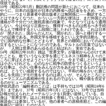
現状である。
10号（昭和22年5月）翻訳権の問題が新たにおこつて、従来の
やうに、日本の出版社が日本の内務省へ供託金ををさめ、一方
的に――つまり原著者や原出版者とは無関係に――翻訳するこ
とはできなくなつた。かういふ一方的な便法は、まだ外国との
連絡が不十分だつた敗戦直後の現象で、今となつてはもう通用
しない。今はやはり正面から、獲得すべきものは然るべき手続
をふんで獲得するといふ段階に達したわけである。これは日本
が「閉された」国からだんだん「開かれた」国へと移行する一
つの証拠である。外国文学を移植するといふ文学的活動も、す
でに国内的な仕事にとどまらず、世界との聯関においてのみ成
立するといふことになつたのである。サルトルの言葉ではない
が、「人間は世界のあらゆる点と結ばれた」実在である。
14号（昭和22年10月）雑誌『世界文学』が最初から心がけて来
たことも、敢ていうなら文学を通じてユネスコ精神を人々のこ
ころに芽ばえさせようというにあつた。今まで成しとげた仕事
は小さいけれども、心のなかに戦争の防壁をつくるというよう
な仕事は、小さい仕事をみんなが力をあわせてするものでなけ
れば、とうてい成就するものではない。平和の鳩をかいた旗じ
るしを先頭にデモ行進をするのは易しいが、そんなところにヒ
ューマニズムの真精神が生まれるのではない。幟や旗を否定す
るのがヒューマニズムである。
伊吹武彦の「編輯者のことば」は手持ちでは33号（昭和24年6
月）まであり、37号（昭和25年1月）にはない。33号では当時
訃報が伝えられたメーテルリンクを1頁使い追悼している。自
身は『世界文学』誌上に特別多く寄稿しているわけではない。
座談会には参加しているが、他の著者への原稿依頼と、この編
集後記に傾注したのだろう。