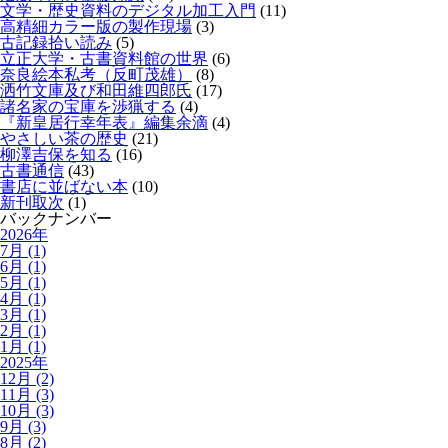
文学・歴史資料のデジタル加工入門
(11)
高精細カラー版の製作現場
(3)
古記録拾い読み
(5)
立正大学・古書資料館の世界
(6)
奈良絵本私考（反町茂雄）
(8)
洒竹文庫及び和田維四郎氏
(17)
諸名家の宝庫を渉猟する
(4)
『新皇居行幸年表』編集余滴
(4)
やさしい茶の歴史
(21)
柳澤吉保を知る
(16)
古書通信
(43)
書店に並ばない本
(10)
新刊取次
(1)
バックナンバー
2026年
7月 (1)
6月 (1)
5月 (1)
4月 (1)
3月 (1)
2月 (1)
1月 (1)
2025年
12月 (2)
11月 (3)
10月 (3)
9月 (3)
8月 (2)