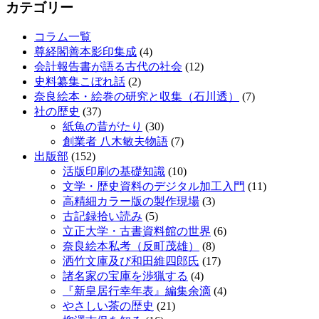
カテゴリー
コラム一覧
尊経閣善本影印集成
(4)
会計報告書が語る古代の社会
(12)
史料纂集こぼれ話
(2)
奈良絵本・絵巻の研究と収集（石川透）
(7)
社の歴史
(37)
紙魚の昔がたり
(30)
創業者 八木敏夫物語
(7)
出版部
(152)
活版印刷の基礎知識
(10)
文学・歴史資料のデジタル加工入門
(11)
高精細カラー版の製作現場
(3)
古記録拾い読み
(5)
立正大学・古書資料館の世界
(6)
奈良絵本私考（反町茂雄）
(8)
洒竹文庫及び和田維四郎氏
(17)
諸名家の宝庫を渉猟する
(4)
『新皇居行幸年表』編集余滴
(4)
やさしい茶の歴史
(21)