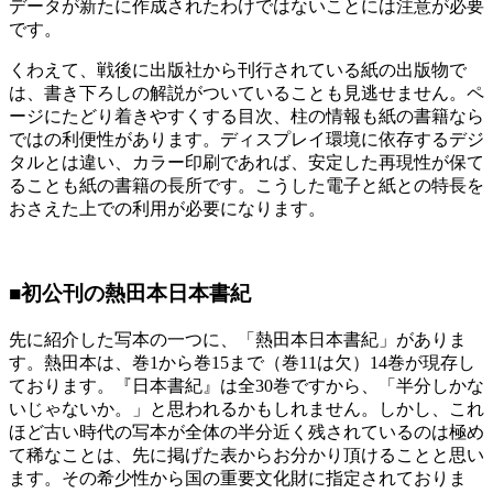
データが新たに作成されたわけではないことには注意が必要
です。
くわえて、戦後に出版社から刊行されている紙の出版物で
は、書き下ろしの解説がついていることも見逃せません。ペ
ージにたどり着きやすくする目次、柱の情報も紙の書籍なら
ではの利便性があります。ディスプレイ環境に依存するデジ
タルとは違い、カラー印刷であれば、安定した再現性が保て
ることも紙の書籍の長所です。こうした電子と紙との特長を
おさえた上での利用が必要になります。
■初公刊の熱田本日本書紀
先に紹介した写本の一つに、「熱田本日本書紀」がありま
す。熱田本は、巻1から巻15まで（巻11は欠）14巻が現存し
ております。『日本書紀』は全30巻ですから、「半分しかな
いじゃないか。」と思われるかもしれません。しかし、これ
ほど古い時代の写本が全体の半分近く残されているのは極め
て稀なことは、先に掲げた表からお分かり頂けることと思い
ます。その希少性から国の重要文化財に指定されておりま