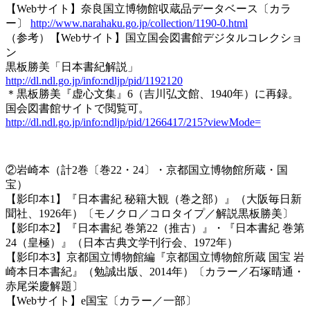
【Webサイト】奈良国立博物館収蔵品データベース〔カラ
ー〕
http://www.narahaku.go.jp/collection/1190-0.html
（参考）【Webサイト】国立国会図書館デジタルコレクショ
ン
黒板勝美「日本書紀解説」
http://dl.ndl.go.jp/info:ndljp/pid/1192120
＊黒板勝美『虚心文集』6（吉川弘文館、1940年）に再録。
国会図書館サイトで閲覧可。
http://dl.ndl.go.jp/info:ndljp/pid/1266417/215?viewMode=
②岩崎本（計2巻〔巻22・24〕・京都国立博物館所蔵・国
宝）
【影印本1】『日本書紀 秘籍大観（巻之部）』（大阪毎日新
聞社、1926年）〔モノクロ／コロタイプ／解説黒板勝美〕
【影印本2】『日本書紀 巻第22（推古）』・『日本書紀 巻第
24（皇極）』（日本古典文学刊行会、1972年）
【影印本3】京都国立博物館編『京都国立博物館所蔵 国宝 岩
崎本日本書紀』（勉誠出版、2014年）〔カラー／石塚晴通・
赤尾栄慶解題〕
【Webサイト】e国宝〔カラー／一部〕