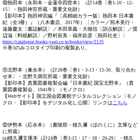
⑩熱田本（永和本・金蓮寺四世本）（計14巻〔巻1-10・12-
15〕・熱田神宮所蔵・重要文化財）
【影印本】熱田神宮編『〔高精細カラー版〕熱田本 日本書
紀（全3冊）』（八木書店、2017年）〔カラー／荊木美行・
遠藤慶太〔書誌解説〕／木田章義・大槻信〔訓点解説〕／渡
辺滋〔料紙解説〕／野村辰美・福井款彦〔熱田社史〕〕
https://catalogue.books-yagi.co.jp/books/view/2135
※巻3のみコロタイプ印刷の複製あり。
⑪北野本（兼永本）（計28巻〔巻1・3-13・15-30、取り合わ
せ本〕・北野天満宮所蔵・重要文化財）
【影印本】貴重図書複製会編『日本書紀 国宝北野本』（貴
重図書複製会、1941年）（モノクロ）
【Webサイト】国立国会図書館デジタルコレクション〔モノ
クロ・【影印本】をデジタル化し公開〕リンクは
こちら
⑫伊勢本（応永本）（書陵部・穂久邇（ほのくに）文庫など
に所蔵）
(a)穂久邇文庫本（計24巻〔巻3-15・17・18・20-29〕・穂久