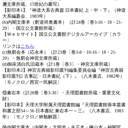
邇文庫所蔵、15世紀の書写）
【影印本1】『神道大系古典篇 日本書紀 上・中・下』（神道
大系編纂会、1983年）
(b)内閣文庫本（釈道祥奥書本）（計24巻〔巻3-16・18・21-
29〕・国立公文書館所蔵）
【Ｗｅｂサイト】国立公文書館デジタルアーカイブ〔カラ
ー〕
リンクは
こちら
(c)無窮会本（応永本）（計23巻〔巻3-8・10-16・18・21-
29）・無窮会神習文庫所蔵）
(d)御巫清白氏旧蔵本（計1巻〔巻3〕・神宮文庫所蔵）
【影印本2】神宮古典籍影印叢刊編集委員会編『神宮古典籍
影印叢刊2 古事記・日本書紀（下）』（八木書店、1982年）
〔モノクロ／西宮一民解説〕
⑬兼右本（計28巻〔巻3-30〕・天理図書館所蔵・重要文化
財）
【影印本】天理大学附属天理図書館編『天理図書館善本叢書
和書之部54～56 日本書紀 兼右本一～三』（八木書店、1983
年）〔モノクロ／林勉解題〕
⑭内閣文庫本（内閣本・文明本・永正本・楓山本・秘閣官