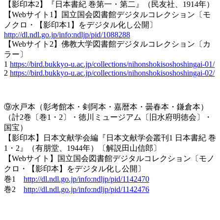
【影印本2】『日本書紀 巻第一・第二』（民友社、1914年）
【Webサイト1】国立国会図書館デジタルコレクション〔モ
ノクロ・【影印本1】をデジタル化し公開〕
http://dl.ndl.go.jp/info:ndljp/pid/1088288
【Webサイト2】佛教大学図書館デジタルコレクション〔カ
ラー〕
1
https://bird.bukkyo-u.ac.jp/collections/nihonshokisoshoshingai-01/
2
https://bird.bukkyo-u.ac.jp/collections/nihonshokisoshoshingai-02/
⑨水戸本（彰考館本・剣阿本・嘉暦本・曇春本・鎌倉本）
（計2巻〔巻1・2〕・徳川ミュージアム〔旧水府明徳会〕・
国宝）
【影印本】日本文献学会編『日本文献学会叢刊1 日本書紀 巻
1・2』（有朋堂、1944年）〔解説田山信郎〕
【Webサイト】国立国会図書館デジタルコレクション〔モノ
クロ・【影印本】をデジタル化し公開〕
巻1
http://dl.ndl.go.jp/info:ndljp/pid/1142470
巻2
http://dl.ndl.go.jp/info:ndljp/pid/1142476