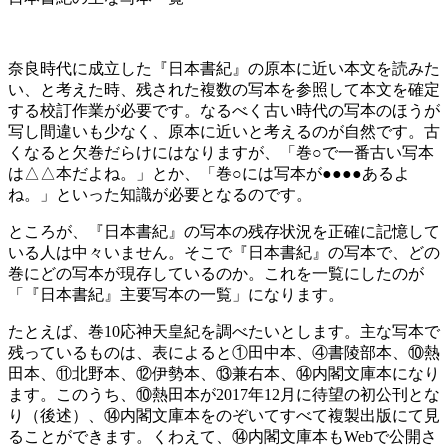
奈良時代に成立した『日本書紀』の原本に近い本文を読みた
い、と考えた時、残された複数の写本を参照して本文を確定
する校訂作業が必要です。なるべく古い時代の写本のほうが
写し間違いも少なく、原本に近いと考えるのが自然です。古
くなると欠巻だらけにはなりますが、「巻○で一番古い写本
は△△本だよね。」とか、「巻○には写本が●●●●あるよ
ね。」といった知識が必要となるのです。
ところが、『日本書紀』の写本の残存状況を正確に記憶して
いる人は中々いません。そこで『日本書紀』の写本で、どの
巻にどの写本が現存しているのか。これを一覧にしたのが
「『日本書紀』主要写本の一覧」になります。
たとえば、巻10応神天皇紀を調べたいとします。主な写本で
残っているものは、表によると①田中本、④書陵部本、⑩熱
田本、⑪北野本、⑫伊勢本、⑬兼右本、⑭内閣文庫本になり
ます。このうち、⑩熱田本が2017年12月に待望の初公刊とな
り（後述）、⑭内閣文庫本をのぞいてすべて複製出版にて見
ることができます。くわえて、⑭内閣文庫本もWebで公開さ