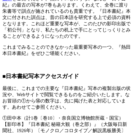
紀』の最古の写本が7巻もあります。くわえて、全巻に渡り
朱書等で訓点が施されているのも貴重です。『日本書紀』本
文に付された訓点は、昔の日本語を研究する上で必須の資料
となります。これほど重要な写本が、このたびの影印出版で
「初公刊」となり、私たちの机上で手にとってじっくりとみ
ることができるようになったのです。
これまでみることのできなかった最重要写本の一つ、『熱田
本日本書紀』をぜひご堪能ください。
■日本書紀写本アクセスガイド
最後に、これまでの主要な『日本書紀』写本の複製出版の状
況や、Webサイトで閲覧できるものをご紹介いたします。な
お冒頭の①から⑭の数字は、先に掲げた表と対応していま
す。あわせてご参照ください。
①田中本（計1巻〔巻10〕・奈良国立博物館所蔵・国宝）
【影印本】『日本書紀 秘籍大観（巻之部）』（大阪毎日新
聞社、1926年）〔モノクロ／コロタイプ／解説黒板勝美〕