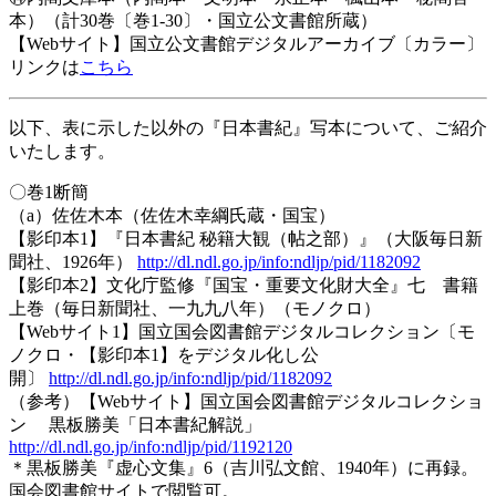
本）（計30巻〔巻1-30〕・国立公文書館所蔵）
【Webサイト】国立公文書館デジタルアーカイブ〔カラー〕
リンクは
こちら
以下、表に示した以外の『日本書紀』写本について、ご紹介
いたします。
〇巻1断簡
（a）佐佐木本（佐佐木幸綱氏蔵・国宝）
【影印本1】『日本書紀 秘籍大観（帖之部）』（大阪毎日新
聞社、1926年）
http://dl.ndl.go.jp/info:ndljp/pid/1182092
【影印本2】文化庁監修『国宝・重要文化財大全』七 書籍
上巻（毎日新聞社、一九九八年）（モノクロ）
【Webサイト1】国立国会図書館デジタルコレクション〔モ
ノクロ・【影印本1】をデジタル化し公
開〕
http://dl.ndl.go.jp/info:ndljp/pid/1182092
（参考）【Webサイト】国立国会図書館デジタルコレクショ
ン 黒板勝美「日本書紀解説」
http://dl.ndl.go.jp/info:ndljp/pid/1192120
＊黒板勝美『虚心文集』6（吉川弘文館、1940年）に再録。
国会図書館サイトで閲覧可。