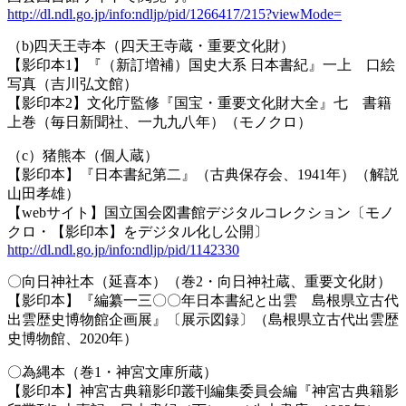
http://dl.ndl.go.jp/info:ndljp/pid/1266417/215?viewMode=
（b)四天王寺本（四天王寺蔵・重要文化財）
【影印本1】『（新訂増補）国史大系 日本書紀』一上 口絵
写真（吉川弘文館）
【影印本2】文化庁監修『国宝・重要文化財大全』七 書籍
上巻（毎日新聞社、一九九八年）（モノクロ）
（c）猪熊本（個人蔵）
【影印本】『日本書紀第二』（古典保存会、1941年）（解説
山田孝雄）
【webサイト】国立国会図書館デジタルコレクション〔モノ
クロ・【影印本】をデジタル化し公開〕
http://dl.ndl.go.jp/info:ndljp/pid/1142330
〇向日神社本（延喜本）（巻2・向日神社蔵、重要文化財）
【影印本】『編纂一三〇〇年日本書紀と出雲 島根県立古代
出雲歴史博物館企画展』〔展示図録〕（島根県立古代出雲歴
史博物館、2020年）
〇為縄本（巻1・神宮文庫所蔵）
【影印本】神宮古典籍影印叢刊編集委員会編『神宮古典籍影