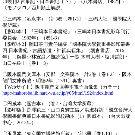
印叢刊2 古事記・日本書紀（下）』（八木書店、1982年）
〔モノクロ／西川順土解説〕
〇三嶋本（応永本）（計3巻〔巻1-3〕・三嶋大社・國學院大
學所蔵）
【影印本1】『三嶋本日本書紀』（三嶋本日本書紀影印刊行
委員会、1982年）（巻1-3）
【影印本2】岡田荘司責任編集『國學院大學貴重書影印叢書
四 日本書紀・古語拾遺・神祇典籍集』（朝倉書店、2016
年）〔解題小林宣彦／難読箇所一覧 木村大樹・塩川哲朗・
山口祐樹〕（巻1・3）
〇阪本龍門文庫本（安部 文殊院本・計2巻〔巻1-2〕・阪本
龍門文庫所蔵・明徳2年〔1391〕奥書）
【Webサイト】阪本龍門文庫善本電子画像集（カラー）
http://mahoroba.lib.nara-wu.ac.jp/y05/html/192/index.html
〇円威本（嘉吉本）（巻2・台湾大学所蔵）
【影印版】是澤範三・山口真輝主編／洪淑芬訳『國立台灣大
學圖書館典藏日本書紀影印校勘本（1）圓威本』（台大出版
中心、2012年）
〇玉屋本（東京国立博物館所蔵）（計3冊〔巻1-10〕）