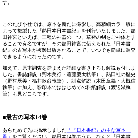
す。
このたび小社では、原本を新たに撮影し、高精細カラー版に
よって複製した『熱田本日本書紀』を刊行いたしました。熱
田神宮といえば、三種の神器の一つ、草薙の剣をご神体とす
ることで有名ですが、その熱田神宮に伝えられた『日本書
紀』の古写本が複製出版されることで、いつでも簡単に調査
できるようになったのです。
加えて、原本調査を踏まえた詳細な書き下ろし解説も付しま
した。書誌解説（荊木美行・遠藤慶太執筆）、熱田社の歴史
（野村辰美・福井款彦執筆）、訓点解説（木田章義・大槻信
執筆）に加え、影印本でははじめての料紙解説（渡辺滋執
筆）も見どころです。
■最古の写本14巻
あらためて先に掲示しました
「『日本書紀』の主な写本一
覧」
をご覧ください。熱田本14巻のうち、なんと『日本書