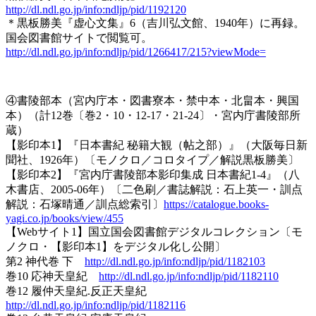
http://dl.ndl.go.jp/info:ndljp/pid/1192120
＊黒板勝美『虚心文集』6（吉川弘文館、1940年）に再録。
国会図書館サイトで閲覧可。
http://dl.ndl.go.jp/info:ndljp/pid/1266417/215?viewMode=
④書陵部本（宮内庁本・図書寮本・禁中本・北畠本・興国
本）（計12巻〔巻2・10・12-17・21-24〕・宮内庁書陵部所
蔵）
【影印本1】『日本書紀 秘籍大観（帖之部）』（大阪毎日新
聞社、1926年）〔モノクロ／コロタイプ／解説黒板勝美〕
【影印本2】『宮内庁書陵部本影印集成 日本書紀1-4』（八
木書店、2005-06年）〔二色刷／書誌解説：石上英一・訓点
解説：石塚晴通／訓点総索引〕
https://catalogue.books-
yagi.co.jp/books/view/455
【Webサイト1】国立国会図書館デジタルコレクション〔モ
ノクロ・【影印本1】をデジタル化し公開〕
第2 神代巻 下
http://dl.ndl.go.jp/info:ndljp/pid/1182103
巻10 応神天皇紀
http://dl.ndl.go.jp/info:ndljp/pid/1182110
巻12 履仲天皇紀.反正天皇紀
http://dl.ndl.go.jp/info:ndljp/pid/1182116