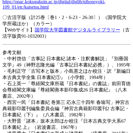
https://opac.kokugakuin.ac.jp/digital/diglib/nihonsyoki-
109_01/etc/kaisetsu.html
〇古活字版（計25巻〔巻1・2・6-23・26-30〕）（国学院大
学所蔵ほか）（カラー）
【Webサイト】
国学院大学図書館デジタルライブラリー
（古
活字版貴91-1032003）
参考文献
・中村啓信「古事記 日本書紀 諸本・注釈書解説」『別冊国
文学』49（神野志隆光編「古事記日本書紀必携」）、1995年
・毛利正守「古写本と版本」小島憲之ほか校注・訳『新編日
本古典文学全集 日本書紀①』（小学館、1994年）
・石上英一「尊経閣文庫所蔵『日本書紀』の書誌」前田育徳
会尊経閣文庫編『尊経閣善本影印集成26 日本書紀』（八木
書店、2002年）
・西宮一民「日本書紀 巻第三 応永三十四年 春瑜写」神宮古
典籍影印叢刊編集委員会編『神宮古典籍影印叢刊2 古事記・
日本書紀（下）』（八木書店、1982年）
・大野晋「諸本」坂本太郎ほか校注『日本古典文学大系67
日本書紀 上』（岩波書店、1967年）