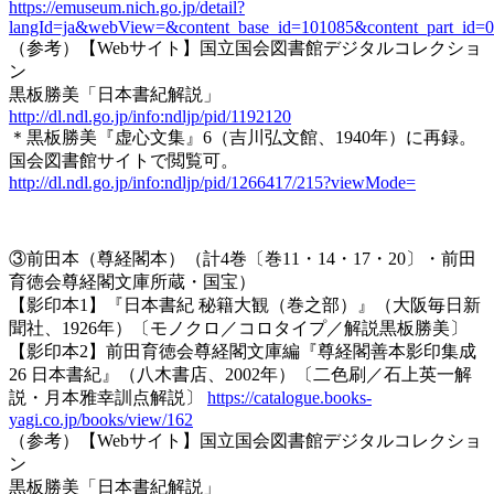
https://emuseum.nich.go.jp/detail?
langId=ja&webView=&content_base_id=101085&content_part_id=0
（参考）【Webサイト】国立国会図書館デジタルコレクショ
ン
黒板勝美「日本書紀解説」
http://dl.ndl.go.jp/info:ndljp/pid/1192120
＊黒板勝美『虚心文集』6（吉川弘文館、1940年）に再録。
国会図書館サイトで閲覧可。
http://dl.ndl.go.jp/info:ndljp/pid/1266417/215?viewMode=
③前田本（尊経閣本）（計4巻〔巻11・14・17・20〕・前田
育徳会尊経閣文庫所蔵・国宝）
【影印本1】『日本書紀 秘籍大観（巻之部）』（大阪毎日新
聞社、1926年）〔モノクロ／コロタイプ／解説黒板勝美〕
【影印本2】前田育徳会尊経閣文庫編『尊経閣善本影印集成
26 日本書紀』（八木書店、2002年）〔二色刷／石上英一解
説・月本雅幸訓点解説〕
https://catalogue.books-
yagi.co.jp/books/view/162
（参考）【Webサイト】国立国会図書館デジタルコレクショ
ン
黒板勝美「日本書紀解説」