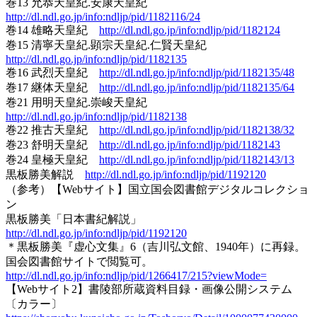
巻13 允恭天皇紀.安康天皇紀
http://dl.ndl.go.jp/info:ndljp/pid/1182116/24
巻14 雄略天皇紀
http://dl.ndl.go.jp/info:ndljp/pid/1182124
巻15 清寧天皇紀.顕宗天皇紀.仁賢天皇紀
http://dl.ndl.go.jp/info:ndljp/pid/1182135
巻16 武烈天皇紀
http://dl.ndl.go.jp/info:ndljp/pid/1182135/48
巻17 継体天皇紀
http://dl.ndl.go.jp/info:ndljp/pid/1182135/64
巻21 用明天皇紀.崇峻天皇紀
http://dl.ndl.go.jp/info:ndljp/pid/1182138
巻22 推古天皇紀
http://dl.ndl.go.jp/info:ndljp/pid/1182138/32
巻23 舒明天皇紀
http://dl.ndl.go.jp/info:ndljp/pid/1182143
巻24 皇極天皇紀
http://dl.ndl.go.jp/info:ndljp/pid/1182143/13
黒板勝美解説
http://dl.ndl.go.jp/info:ndljp/pid/1192120
（参考）【Webサイト】国立国会図書館デジタルコレクショ
ン
黒板勝美「日本書紀解説」
http://dl.ndl.go.jp/info:ndljp/pid/1192120
＊黒板勝美『虚心文集』6（吉川弘文館、1940年）に再録。
国会図書館サイトで閲覧可。
http://dl.ndl.go.jp/info:ndljp/pid/1266417/215?viewMode=
【Webサイト2】書陵部所蔵資料目録・画像公開システム
〔カラー〕