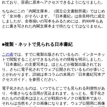
れており、容易に原本へアクセスできるようになりました。
ちなみにこの「内閣文庫本」（国立公文書館所蔵）ではじめ
て「全30巻」がそろいます。『日本書紀』は奈良時代に成立
しましたが、全巻揃いの写本をみるためには、約900年もあ
とに書き写された内閣文庫本まで待たなくてはなりません。
■複製・ネットで見られる日本書紀
この表
では、すでに複製出版されているもの、インターネッ
トで閲覧することができるものもその情報を明示しました。
『日本書紀』の主要写本は、ほとんどが複製出版されてお
り、さらに電子化されてウェブ公開されているものが多いこ
とがわかります。詳細は本コラムの末尾の「日本書紀写本ア
クセスガイド」を参照ください。
電子化されたものは、いつでもどこでも見られる利便性があ
り、今後さらなる活用が見込まれます。もっとも、電子化さ
れたものの底本はほとんどが戦前のモノクロ複製本であり、
それらは当然モノクロ画像になります。ウェブ公開用に画像