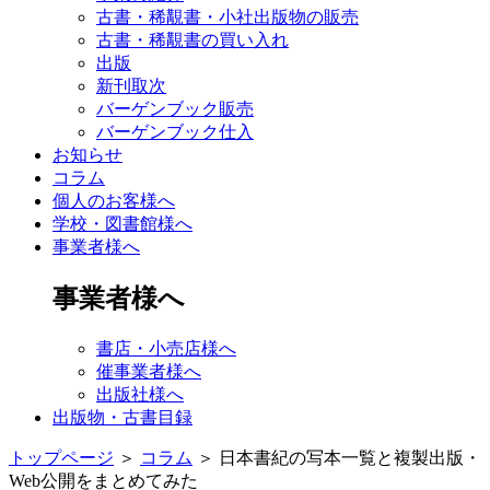
古書・稀覯書・小社出版物の販売
古書・稀覯書の買い入れ
出版
新刊取次
バーゲンブック販売
バーゲンブック仕入
お知らせ
コラム
個人のお客様へ
学校・図書館様へ
事業者様へ
事業者様へ
書店・小売店様へ
催事業者様へ
出版社様へ
出版物・古書目録
トップページ
＞
コラム
＞
日本書紀の写本一覧と複製出版・
Web公開をまとめてみた