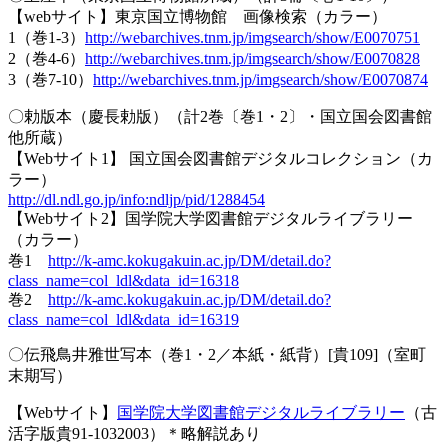
【webサイト】東京国立博物館 画像検索（カラー）
1（巻1-3）
http://webarchives.tnm.jp/imgsearch/show/E0070751
2（巻4-6）
http://webarchives.tnm.jp/imgsearch/show/E0070828
3（巻7-10）
http://webarchives.tnm.jp/imgsearch/show/E0070874
〇勅版本（慶長勅版）（計2巻〔巻1・2〕・国立国会図書館
他所蔵）
【Webサイト1】 国立国会図書館デジタルコレクション（カ
ラー）
http://dl.ndl.go.jp/info:ndljp/pid/1288454
【Webサイト2】国学院大学図書館デジタルライブラリー
（カラー）
巻1
http://k-amc.kokugakuin.ac.jp/DM/detail.do?
class_name=col_ldl&data_id=16318
巻2
http://k-amc.kokugakuin.ac.jp/DM/detail.do?
class_name=col_ldl&data_id=16319
〇伝飛鳥井雅世写本（巻1・2／本紙・紙背）[貴109]（室町
末期写）
【Webサイト】
国学院大学図書館デジタルライブラリー
（古
活字版貴91-1032003）＊略解説あり