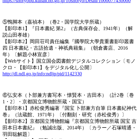
https://shoryobu.kunaicho.go.jp/Toshoryo/Detail/1000077430000
⑤鴨脚本（嘉禎本）（巻2・国学院大学所蔵）
【影印本1】『日本書紀 第2』（古典保存会、1941年）（解
説山田孝雄）
【影印本2】岡田荘司責任編集『國學院大學貴重書影印叢書
四 日本書紀・古語拾遺・神祇典籍集』（朝倉書店、2016
年）〔解題小林宣彦〕
【Webサイト】国立国会図書館デジタルコレクション〔モノ
クロ・【影印本1】をデジタル化し公開〕
http://dl.ndl.go.jp/info:ndljp/pid/1142330
⑥弘安本（卜部兼方書写本・懐賢本・吉田本）（計2巻〔巻
1・2〕・京都国立博物館所蔵・国宝）
【影印本1】赤松俊秀編著『国宝 卜部兼方自筆 日本書紀神代
巻』（法蔵館、1971年）〔付翻刻・研究（赤松俊秀）〕
【影印本2】京都国立博物館編『京都国立博物館所蔵 国宝 吉
田本日本書紀』（勉誠出版、2014年）〔カラー／石塚晴通・
羽田聡解題〕