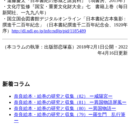
・遠藤慶太『日本書紀の形成と諸資料』（塙書房、2015年）
・文化庁監修『国宝・重要文化財大全』七 書籍上巻（毎日
新聞社、一九九八年）
・国立国会図書館デジタルオンライン「日本書紀古本集影 :
撰進千二百年紀念」（日本書紀撰進千二百年紀念会、1920年
序）
http://dl.ndl.go.jp/info:ndljp/pid/1185489
（本コラムの執筆：出版部恋塚嘉）2018年2月1日公開・2022
年4月16日更新
新着コラム
奈良絵本・絵巻の研究と収集（82） ー咸陽宮ー
奈良絵本・絵巻の研究と収集（81） ー異国物語屏風ー
奈良絵本・絵巻の研究と収集（80）ー異国物語ー
奈良絵本・絵巻の研究と収集（79）ー羅生門 乱行筆
ー