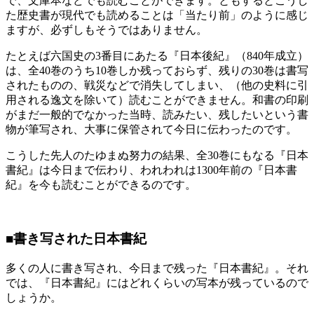
で、文庫本などでも読むことができます。ともするとこうし
た歴史書が現代でも読めることは「当たり前」のように感じ
ますが、必ずしもそうではありません。
たとえば六国史の3番目にあたる『日本後紀』（840年成立）
は、全40巻のうち10巻しか残っておらず、残りの30巻は書写
されたものの、戦災などで消失してしまい、（他の史料に引
用される逸文を除いて）読むことができません。和書の印刷
がまだ一般的でなかった当時、読みたい、残したいという書
物が筆写され、大事に保管されて今日に伝わったのです。
こうした先人のたゆまぬ努力の結果、全30巻にもなる『日本
書紀』は今日まで伝わり、われわれは1300年前の『日本書
紀』を今も読むことができるのです。
■書き写された日本書紀
多くの人に書き写され、今日まで残った『日本書紀』。それ
では、『日本書紀』にはどれくらいの写本が残っているので
しょうか。