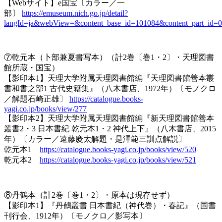
【Webサイト】e国宝〔カラー／一
部〕
https://emuseum.nich.go.jp/detail?
langId=ja&webView=&content_base_id=101084&content_part_id=0
⑦乾元本（卜部兼夏書写本）（計2巻〔巻1・2〕・天理図書
館所蔵・国宝）
【影印本1】天理大学附属天理図書館編『天理図書館善本叢
書和書之部1 古代史籍集』（八木書店、1972年）〔モノクロ
／解題石崎正雄〕
https://catalogue.books-
yagi.co.jp/books/view/277
【影印本2】天理大学附属天理図書館編『新天理図書館善本
叢書2・3 日本書紀 乾元本1・2 神代上下』（八木書店、2015
年）〔カラー／遠藤慶太解題・是澤範三訓点解説〕
乾元本1
https://catalogue.books-yagi.co.jp/books/view/520
乾元本2
https://catalogue.books-yagi.co.jp/books/view/521
⑧丹鶴本（計2巻〔巻1・2〕・原本は現存せず）
【影印本1】『丹鶴叢書 日本書紀（神代巻）・春記』（国書
刊行会、1912年）〔モノクロ／影写本〕