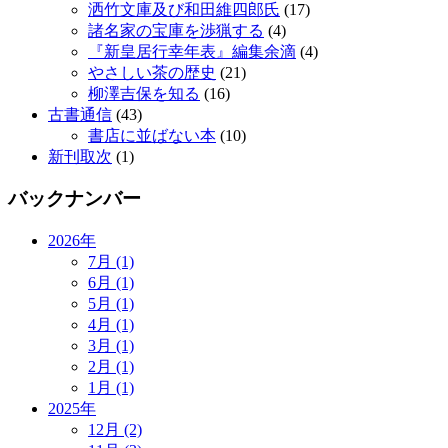
洒竹文庫及び和田維四郎氏
(17)
諸名家の宝庫を渉猟する
(4)
『新皇居行幸年表』編集余滴
(4)
やさしい茶の歴史
(21)
柳澤吉保を知る
(16)
古書通信
(43)
書店に並ばない本
(10)
新刊取次
(1)
バックナンバー
2026年
7月 (1)
6月 (1)
5月 (1)
4月 (1)
3月 (1)
2月 (1)
1月 (1)
2025年
12月 (2)