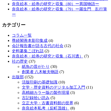
奈良絵本・絵巻の研究と収集（80）ー異国物語ー
奈良絵本・絵巻の研究と収集（79）ー羅生門 乱行筆
ー
カテゴリー
コラム一覧
尊経閣善本影印集成
(4)
会計報告書が語る古代の社会
(12)
史料纂集こぼれ話
(2)
奈良絵本・絵巻の研究と収集（石川透）
(7)
社の歴史
(37)
紙魚の昔がたり
(30)
創業者 八木敏夫物語
(7)
出版部
(152)
活版印刷の基礎知識
(10)
文学・歴史資料のデジタル加工入門
(11)
高精細カラー版の製作現場
(3)
古記録拾い読み
(5)
立正大学・古書資料館の世界
(6)
奈良絵本私考（反町茂雄）
(8)