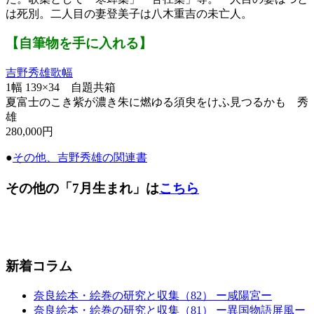
は死別。二人目の妻登美子は八木重吉の未亡人。
【自筆物を手に入れる】
吉野秀雄歌幅
1幅 139×34 自題共箱
夏富士のこき紫が濃き朱に燃ゆる須臾をけふ見つるかも 秀
雄
280,000円
●
その他、吉野秀雄の関連書
その他の「7月生まれ」は
こちら
新着コラム
奈良絵本・絵巻の研究と収集（82） ー咸陽宮ー
奈良絵本・絵巻の研究と収集（81） ー異国物語屏風ー