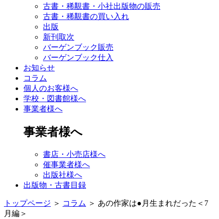
古書・稀覯書・小社出版物の販売
古書・稀覯書の買い入れ
出版
新刊取次
バーゲンブック販売
バーゲンブック仕入
お知らせ
コラム
個人のお客様へ
学校・図書館様へ
事業者様へ
事業者様へ
書店・小売店様へ
催事業者様へ
出版社様へ
出版物・古書目録
トップページ
＞
コラム
＞
あの作家は●月生まれだった＜7
月編＞