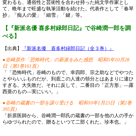
変わるも、通俗性と芸術性を合わせ持った純文学作家とし
て、晩年まで旺盛な執筆活動を続けた。代表作として「春琴
抄」「痴人の愛」「細雪」「鍵」等。
【『新派名優 喜多村緑郎日記』で谷崎潤一郎を調
べる】
【出典】
『新派名優 喜多村緑郎日記（全３巻）』
●谷崎原作「恐怖時代」の新派をみた感想 昭和5年10月28
日（第1巻161頁）
「「恐怖時代」谷崎のもので、幸四郎、宗之助などでやつた
とやらいふものだが、到底この人達の領分とはあまりに違ひ
すぎる。大失敗だ。それに反して、二番目の「正方形」―露
西亜のもの―実にいい。」
●谷崎の蔵書の一部を譲り受ける 昭和10年1月23日（第2巻
395頁）
「折原医師から、谷崎潤一郎氏の蔵書の一部を他の人の手か
らゆづられたので、贈るといつて二部くれた。珍本也。」