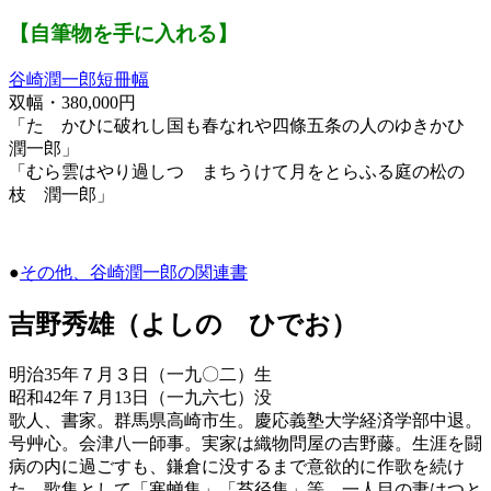
【自筆物を手に入れる】
谷崎潤一郎短冊幅
双幅・380,000円
「たゝかひに破れし国も春なれや四條五条の人のゆきかひ
潤一郎」
「むら雲はやり過しつゝまちうけて月をとらふる庭の松の
枝 潤一郎」
●
その他、谷崎潤一郎の関連書
吉野秀雄（よしの ひでお）
明治35年７月３日（一九〇二）生
昭和42年７月13日（一九六七）没
歌人、書家。群馬県高崎市生。慶応義塾大学経済学部中退。
号艸心。会津八一師事。実家は織物問屋の吉野藤。生涯を闘
病の内に過ごすも、鎌倉に没するまで意欲的に作歌を続け
た。歌集として「寒蝉集」「苔径集」等。一人目の妻はつと