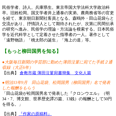
民俗学者、詩人。兵庫県生。東京帝国大学法科大学政治科
卒。旧姓松岡。国文学者井上通泰の実弟。農商務省等の官吏
を経て、東京朝日新聞社客員となる。森鴎外・田山花袋らと
交流があり、抒情詩人として期待されたが、次第に民間伝承
の研究へ進み、民俗学の理論・方法論を模索する。日本民俗
学を近代科学として定着させた指導者の一人。著作として
「遠野物語」「桃太郎の誕生」「海上の道」等。
【もっと柳田国男を知る】
●大阪毎日新聞の学芸部に勤めた薄田泣菫に宛てた手紙２通
収録（大正6年）
【出典】
倉敷市蔵 薄田泣菫宛書簡集 文化人篇
●明治33年9月 田山花袋、松岡国男（柳田国男）名で発表
した報酬をもらう
「田山花袋が松岡国男名で発表した『クロンウエル』（明
34・7、博文館、世界歴史譚25篇、13銭）の報酬として50円
を得る。」
【出典】
『作家の原稿料』