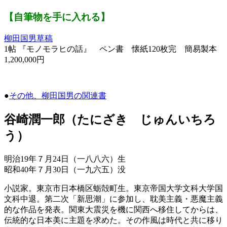
【自筆物を手に入れる】
柳田国男草稿
1帖 『モノモラヒの話』 ペン書 懐紙120枚完 簡易製本
1,200,000円
●
その他、柳田国男の関連書
谷崎潤一郎（たにざき じゅんいちろ
う）
明治19年７月24日（一八八六）生
昭和40年７月30日（一九六五）没
小説家。東京市日本橋区蛎殻町生。東京帝国大学文科大学国
文科中退。第二次「新思潮」に参加し、耽美主義・悪魔主義
的な作品を発表。関東大震災を機に関西へ移住してからは、
伝統的な日本美に主題を求めた。その作風は時代と共に移り