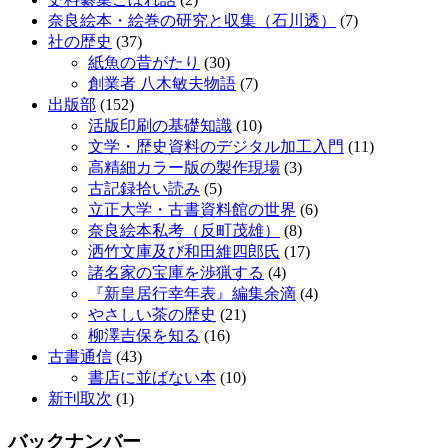
奈良絵本・絵巻の研究と収集（石川透）
(7)
社の歴史
(37)
紙魚の昔がたり
(30)
創業者 八木敏夫物語
(7)
出版部
(152)
活版印刷の基礎知識
(10)
文学・歴史資料のデジタル加工入門
(11)
高精細カラー版の製作現場
(3)
古記録拾い読み
(5)
立正大学・古書資料館の世界
(6)
奈良絵本私考（反町茂雄）
(8)
洒竹文庫及び和田維四郎氏
(17)
諸名家の宝庫を渉猟する
(4)
『新皇居行幸年表』編集余滴
(4)
やさしい茶の歴史
(21)
柳澤吉保を知る
(16)
古書通信
(43)
書店に並ばない本
(10)
新刊取次
(1)
バックナンバー