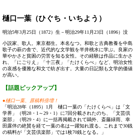
樋口一葉（ひぐち・いちよう）
明治5年3月25日（1872）生－明治29年11月23日（1896）没
小説家、歌人。東京都生。本名なつ。和歌と古典教養を中島
歌子の萩の舎で、近代的な文学観を半井桃水に学ぶ。良家の
華やかさと貧困の労苦を知る女性。その経験は作品に生かさ
れ、「にごりえ」「十三夜」「たけくらべ」など、明治女性
の哀感を優雅な和文で紡ぎ出す。大量の日記類も文学的価値
が高い。
【話題ピックアップ】
●樋口一葉、原稿料倍増！
「明治28年（1895）1月 樋口一葉の「たけくらべ」は「文
学界」（明28・1～29・1）に7回分載されたのち、「文芸倶
楽部」（明29・4）に一括再掲載されて鷗外、斎藤緑雨、幸
田露伴の絶賛を経て一葉の名は一躍知れ渡る。これまで30銭
の稿料が「文芸倶楽部」では1枚70銭となる。」