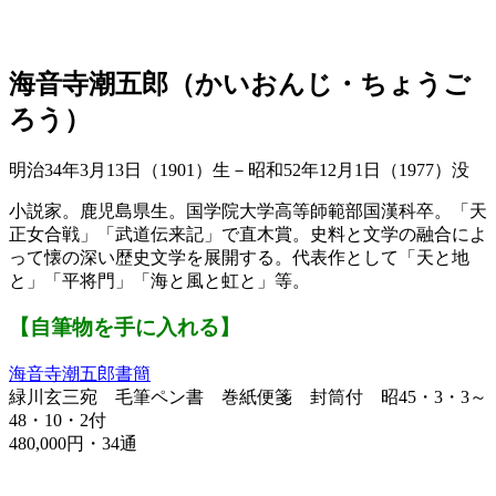
海音寺潮五郎（かいおんじ・ちょうご
ろう）
明治34年3月13日（1901）生－昭和52年12月1日（1977）没
小説家。鹿児島県生。国学院大学高等師範部国漢科卒。「天
正女合戦」「武道伝来記」で直木賞。史料と文学の融合によ
って懐の深い歴史文学を展開する。代表作として「天と地
と」「平将門」「海と風と虹と」等。
【自筆物を手に入れる】
海音寺潮五郎書簡
緑川玄三宛 毛筆ペン書 巻紙便箋 封筒付 昭45・3・3～
48・10・2付
480,000円・34通