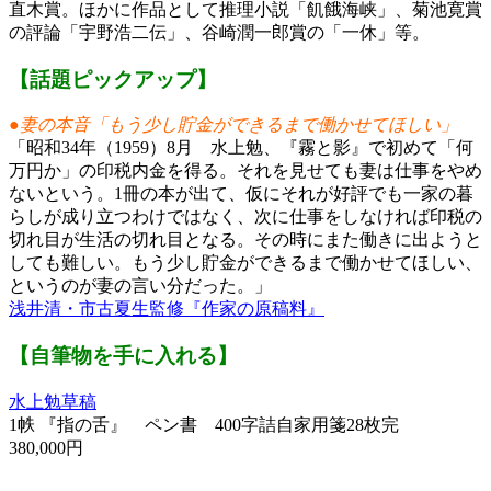
直木賞。ほかに作品として推理小説「飢餓海峡」、菊池寛賞
の評論「宇野浩二伝」、谷崎潤一郎賞の「一休」等。
【
話題ピックアップ
】
●妻の本音「もう少し貯金ができるまで働かせてほしい」
「昭和34年（1959）8月 水上勉、『霧と影』で初めて「何
万円か」の印税内金を得る。それを見せても妻は仕事をやめ
ないという。1冊の本が出て、仮にそれが好評でも一家の暮
らしが成り立つわけではなく、次に仕事をしなければ印税の
切れ目が生活の切れ目となる。その時にまた働きに出ようと
しても難しい。もう少し貯金ができるまで働かせてほしい、
というのが妻の言い分だった。」
浅井清・市古夏生監修『作家の原稿料』
【自筆物を手に入れる】
水上勉草稿
1帙 『指の舌』 ペン書 400字詰自家用箋28枚完
380,000円