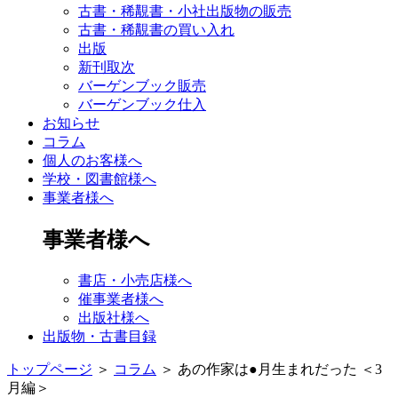
古書・稀覯書・小社出版物の販売
古書・稀覯書の買い入れ
出版
新刊取次
バーゲンブック販売
バーゲンブック仕入
お知らせ
コラム
個人のお客様へ
学校・図書館様へ
事業者様へ
事業者様へ
書店・小売店様へ
催事業者様へ
出版社様へ
出版物・古書目録
トップページ
＞
コラム
＞
あの作家は●月生まれだった ＜3
月編＞