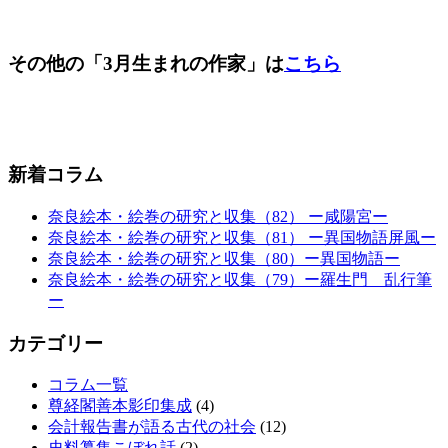
その他の「3月生まれの作家」は
こちら
新着コラム
奈良絵本・絵巻の研究と収集（82） ー咸陽宮ー
奈良絵本・絵巻の研究と収集（81） ー異国物語屏風ー
奈良絵本・絵巻の研究と収集（80）ー異国物語ー
奈良絵本・絵巻の研究と収集（79）ー羅生門 乱行筆
ー
カテゴリー
コラム一覧
尊経閣善本影印集成
(4)
会計報告書が語る古代の社会
(12)
史料纂集こぼれ話
(2)