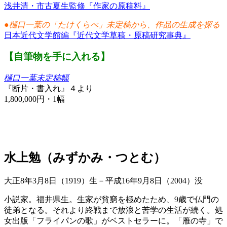
浅井清・市古夏生監修『作家の原稿料』
●樋口一葉の「たけくらべ」未定稿から、作品の生成を探る
日本近代文学館編『近代文学草稿・原稿研究事典』
【自筆物を手に入れる】
樋口一葉未定稿幅
『断片・書入れ』４より
1,800,000円・1幅
水上勉（みずかみ・つとむ）
大正8年3月8日（1919）生－平成16年9月8日（2004）没
小説家。福井県生。生家が貧窮を極めたため、9歳で仏門の
徒弟となる。それより終戦まで放浪と苦学の生活が続く。処
女出版「フライパンの歌」がベストセラーに。「雁の寺」で