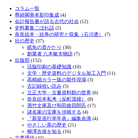
コラム一覧
尊経閣善本影印集成
(4)
会計報告書が語る古代の社会
(12)
史料纂集こぼれ話
(2)
奈良絵本・絵巻の研究と収集（石川透）
(7)
社の歴史
(37)
紙魚の昔がたり
(30)
創業者 八木敏夫物語
(7)
出版部
(152)
活版印刷の基礎知識
(10)
文学・歴史資料のデジタル加工入門
(11)
高精細カラー版の製作現場
(3)
古記録拾い読み
(5)
立正大学・古書資料館の世界
(6)
奈良絵本私考（反町茂雄）
(8)
洒竹文庫及び和田維四郎氏
(17)
諸名家の宝庫を渉猟する
(4)
『新皇居行幸年表』編集余滴
(4)
やさしい茶の歴史
(21)
柳澤吉保を知る
(16)
古書通信
(43)