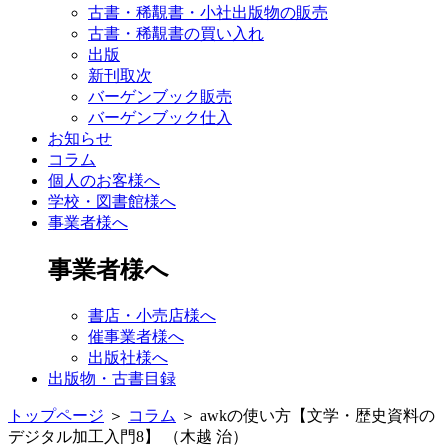
古書・稀覯書・小社出版物の販売
古書・稀覯書の買い入れ
出版
新刊取次
バーゲンブック販売
バーゲンブック仕入
お知らせ
コラム
個人のお客様へ
学校・図書館様へ
事業者様へ
事業者様へ
書店・小売店様へ
催事業者様へ
出版社様へ
出版物・古書目録
トップページ
＞
コラム
＞
awkの使い方【文学・歴史資料の
デジタル加工入門8】 （木越 治）