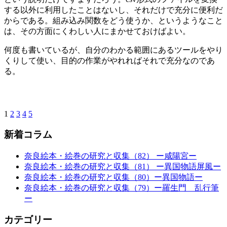
する以外に利用したことはないし、それだけで充分に便利だ
からである。組み込み関数をどう使うか、というようなこと
は、その方面にくわしい人にまかせておけばよい。
何度も書いているが、自分のわかる範囲にあるツールをやり
くりして使い、目的の作業がやれればそれで充分なのであ
る。
1
2
3
4
5
新着コラム
奈良絵本・絵巻の研究と収集（82） ー咸陽宮ー
奈良絵本・絵巻の研究と収集（81） ー異国物語屏風ー
奈良絵本・絵巻の研究と収集（80）ー異国物語ー
奈良絵本・絵巻の研究と収集（79）ー羅生門 乱行筆
ー
カテゴリー