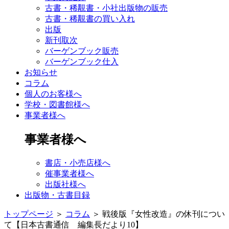
古書・稀覯書・小社出版物の販売
古書・稀覯書の買い入れ
出版
新刊取次
バーゲンブック販売
バーゲンブック仕入
お知らせ
コラム
個人のお客様へ
学校・図書館様へ
事業者様へ
事業者様へ
書店・小売店様へ
催事業者様へ
出版社様へ
出版物・古書目録
トップページ
＞
コラム
＞
戦後版『女性改造』の休刊につい
て【日本古書通信 編集長だより10】