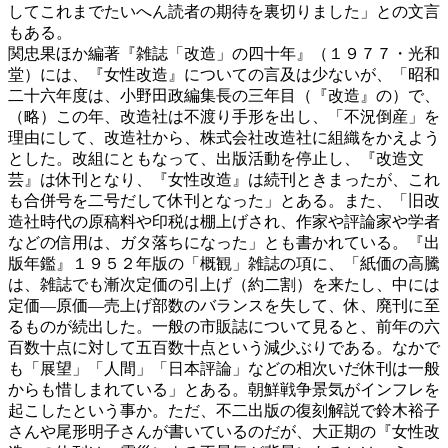
してこれまでたいへん読者の期待を裏切りました」との文言
もある。
関忠果ほか編著『雑誌「改造」の四十年』（１９７７・光和
堂）には、『女性改造』についての言及は少ないが、「昭和
二十六年度は、小野田政編集長の三年目（『改造』の）で、
（略）この年、改造社は不渡り手形を出し、「不況倒産」を
理由にして、改造社から、株式会社改造社に組織をかえよう
とした。改組にともなって、出版活動を停止し、『改造文
芸』は休刊となり、『女性改造』は続刊ときまったが、これ
も合併号を二号だして休刊となった」とある。また、「旧改
造社時代の原稿料や印税は棚上げされ、作家や評論家や学者
などの信用は、ガタ落ちになった」とも書かれている。『出
版年鑑』１９５２年版の「概観」雑誌の項に、「紙価の高騰
は、雑誌でも漸次定価の引上げ（約二割）を来たし、中には
定価―原価―売上げ部数のバランスを失して、休、廃刊に至
るものが続出した。一般の市販誌について見ると、前年の六
百数十点に対して五百数十点という減少ぶりである。なかで
も「展望」「人間」「日本評論」などの相次いだ休刊は一般
からも惜しまれている」とある。朝鮮戦争景気がインフレを
起こしたという事か。ただ、不二出版の復刻解説で鈴木裕子
さんや尾形明子さんが書いているのだが、大正期の『女性改