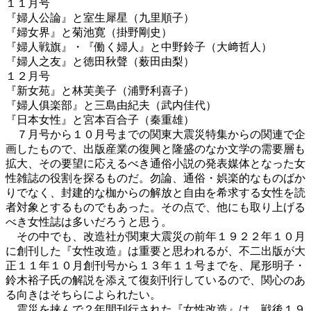
１１月号
『婦人公論』と室生犀星（九里順子）
『婦女界』と菊池寛（掛野剛史）
『婦人戦旗』・『働く婦人』と中野鈴子（大﨑哲人）
『婦人之友』と徳田秋聲（薮田由梨）
１２月号
『新女苑』と林芙美子（浦野利喜子）
『婦人俱楽部』と三島由紀夫（武内佳代）
『日本女性』と宮本百合子（秦重雄）
７月号から１０月号までの関東大震災特集からの関連で企
画したもので、出版産業の復興と隆盛のなか文学の需要層も
拡大、その要望に応えるべき通俗小説の発表媒体となった女
性雑誌の役割を探るものだ。勿論、通俗・娯楽的なものばか
りでなく、封建的な枷からの解放と自由を希求する女性を読
者対象とするものでもあった。その点で、他にも取り上げる
べき女性誌は多いだろうと思う。
その中でも、改造社が関東大震災の前年１９２２年１０月
に創刊した『女性改造』は重要と思われるが、不二出版が大
正１１年１０月創刊号から１３年１１号までを、尾形明子・
鈴木裕子氏の解説を添えて復刻刊行しているので、関心のあ
る向きはそちらによられたい。
震災を挟んで２年間刊行された『女性改造』は、戦後１９