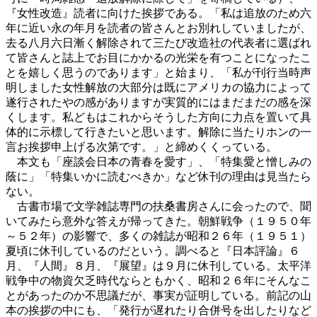
『女性改造』読者に向けた挨拶である。「私は追放のため六
年に近い永の年月を読者の皆さんとお別れしていましたが、
去る八月六日漸く解除されて三たび改造社の代表者に選ばれ
て皆さんと誌上でお目にかかるの光栄を有つことになったこ
とを嬉しく思うのであります」と始まり、「私が刊行当時声
明しました女性解放の大部分は既にアメリカの協力によって
遂行されたやの感がありますが実質的にはまだまだの感を深
くします。私どもはこれからそうした方向に力点を置いて具
体的に示標して行きたいと思います。解除に当たりホンの一
言お挨拶申上げる次第です。」と締めくくっている。
本文も「座談会日本の青春を愛す」、「特集愛と憎しみの
蔭に」「特集いかに読むべきか」など休刊の理由は見当たら
ない。
古書市場で文学雑誌専門の扶桑書房さんに会ったので、聞
いてみたら意外な答えが帰ってきた。朝鮮戦争（１９５０年
～５２年）の影響で、多くの雑誌が昭和２６年（１９５１）
夏頃に休刊しているのだという。調べると『日本評論』６
月、『人間』８月、『展望』は９月に休刊している。太平洋
戦争中の物資欠乏時代ならともかく、昭和２６年にそんなこ
とがあったのか不思議だが、事実が証明している。前記の山
本の挨拶の中にも、「発行が遅れたり合併号を出したりなど