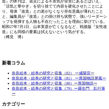
造』の休刊は、震災による不景気が背景にあるとはいえ、
「活気と華やぎ」を切り捨てて内容を硬化させたことによ
り、母体『改造』との差がなくなり存在意義が薄れたこと
と、編集員が『改造』との掛け持ち状態で、強いリーダーシ
ップを発揮する人物も不在だったことを理由に挙げている。
昭和27年7月1日、山本実彦が亡くなるなど、戦後版『女性改
造』にも同様の要素は拭えないという気がする。
（樽見 博）
新着コラム
奈良絵本・絵巻の研究と収集（82） ー咸陽宮ー
奈良絵本・絵巻の研究と収集（81） ー異国物語屏風ー
奈良絵本・絵巻の研究と収集（80）ー異国物語ー
奈良絵本・絵巻の研究と収集（79）ー羅生門 乱行筆
ー
カテゴリー