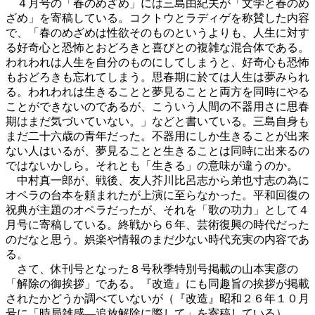
４月号の「春のめざめ」には三島由紀夫が「文学と春のめ
ざめ」を寄稿している。コクトウとラディゲを称賛した内容
で、「春のめざめは性欲そのものというよりも、人生に対す
る好奇心と恐怖とおどろきと喜びとの複雑な混合体である。
われわれは人生を自分のものにしてしまうと、好奇心も恐怖
もおどろきも忘れてしまう。思春期に於ては人生は夢みられ
る。われわれは生きることと夢見ることと両方を同時にやる
ことができないのであるが、こういう人間の不器用さに思春
期はまだ気づいていない。」などと書いている。三島自身も
まだ二十六歳の青年だった。不器用にしか生きることが出来
ない人はいるが、夢見ることと生きることは同時に出来るの
ではないかしら。それとも「生きる」の意味が違うのか。
中村真一郎が、戦後、友人芥川比呂志から弟也寸志の為に
オペラの台本を頼まれたが上演に至らなかった。平和回復の
祝典が主題のオペラだったが、それを「歌の功力」として４
月号に寄稿している。終戦から６年、芸術復興の時代だった
のだなと思う。娯楽や情報のまだ少ない時代充実の内容であ
る。
さて、休刊号となった８号秋季特別号掲載の山本実彦の
「解除の御挨拶」である。『改造』にも同趣旨の挨拶が掲載
されたかどうか調べていないが（『改造』昭和２６年１０月
号に「時局雑感―追放解除に際して」を寄稿している）、