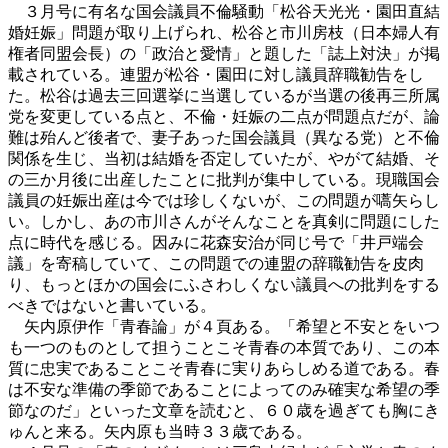
３月号に有名な国会議員不倫騒動「松谷天光光・園田直結
婚妊娠」問題が取り上げられ、松谷と市川房枝（日本婦人有
権者同盟会長）の「政治と愛情」と題した「誌上対決」が掲
載されている。連盟が松谷・園田に対し議員辞職勧告をし
た。松谷は過去三回選挙に当選しているが当選の後再三所属
党を変更している点と、不倫・妊娠の二点が問題点だが、論
難は殆んど後者で、妻子あった国会議員（異なる党）と不倫
関係を生じ、当初は結婚を否定していたが、やがて結婚、そ
の三か月後に出産したことに批判が集中している。現職国会
議員の妊娠出産は今では珍しくないが、この問題が嚆矢らし
い。しかし、あの市川さんがそんなことを真剣に問題にした
点に時代を感じる。因みに花森安治が同じ号で「井戸端会
議」を寄稿していて、この問題での連盟の辞職勧告を皮肉
り、もっとほかの国会にふさわしくない議員への批判をする
べきではないと書いている。
矢内原伊作「青春論」が４頁ある。「希望と不安とをいつ
も一つのものとして担うことこそ青春の本質であり、この本
質に忠実であることこそ青春に実りあらしめる道である。春
は不安な準備の季節であることによってのみ確実な希望の季
節なのだ」といった文章を読むと、６０歳を過ぎても胸にき
ゅんと来る。矢内原も当時３３歳である。