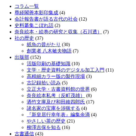
コラム一覧
尊経閣善本影印集成
(4)
会計報告書が語る古代の社会
(12)
史料纂集こぼれ話
(2)
奈良絵本・絵巻の研究と収集（石川透）
(7)
社の歴史
(37)
紙魚の昔がたり
(30)
創業者 八木敏夫物語
(7)
出版部
(152)
活版印刷の基礎知識
(10)
文学・歴史資料のデジタル加工入門
(11)
高精細カラー版の製作現場
(3)
古記録拾い読み
(5)
立正大学・古書資料館の世界
(6)
奈良絵本私考（反町茂雄）
(8)
洒竹文庫及び和田維四郎氏
(17)
諸名家の宝庫を渉猟する
(4)
『新皇居行幸年表』編集余滴
(4)
やさしい茶の歴史
(21)
柳澤吉保を知る
(16)
古書通信
(43)