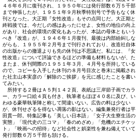
４６年６月に復刊され、１９５０年には発行部数６万５千部
まで伸張したが、１９５１年９月秋季特別号で予告もなく休
刊となった。大正期『女性改造』もその点同じだ。大正期と
終戦後では、今だしの感はあったにせよ、女性の地位の向上
があり、社会的環境の変化もあったが、本誌の母体ともいう
べき『改造』が、１９４６年１月復刊、最後は内部紛糾しな
がらも、１９５５年２月号まで刊行されており、改造社自体
の出版からの撤退よりも先の休刊は不思議だ。私には、『女
性改造』について評論できるほどの準備も材料もないが、た
またま、休刊間際の１９５１年３月、４月号を所持している
ので、コピーを入手した休刊の８月号目次と巻末に掲載され
た社主山本実彦の「解除のご挨拶」を元に感じたことを書い
てみたい。
所持する２冊はＡ５判１４２頁、表紙は三岸節子画でカラ
ー、カラー口絵４頁も付き、執筆者もほぼ４０名に及び、い
わゆる豪華執筆陣と称して間違いない。広告の料は少ない
が、休刊せざるを得ない凋落の影はない。編集兼発行者は平
田貫一郎。特集記事も「美しい日本語」「女子大生寮生活の
実態」「現代史の三コマ」「春のめざめ」「危機のエチケッ
ト」「映画への招待」など社会性と娯楽性を兼ね備えていて
発行部数６万５千部も頷ける。