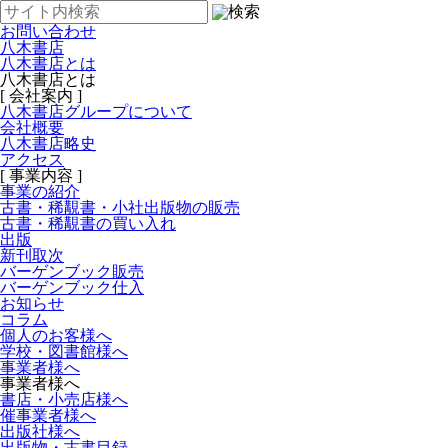
お問い合わせ
八木書店
八木書店とは
八木書店とは
[ 会社案内 ]
八木書店グループについて
会社概要
八木書店略史
アクセス
[ 事業内容 ]
事業の紹介
古書・稀覯書・小社出版物の販売
古書・稀覯書の買い入れ
出版
新刊取次
バーゲンブック販売
バーゲンブック仕入
お知らせ
コラム
個人のお客様へ
学校・図書館様へ
事業者様へ
事業者様へ
書店・小売店様へ
催事業者様へ
出版社様へ
出版物・古書目録