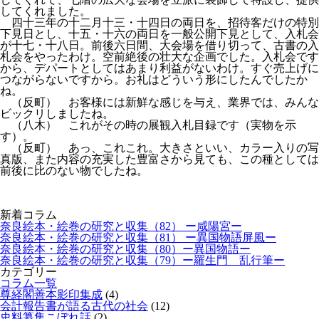
してくれました。
四十三年の十二月十三・十四日の両日を、招待客だけの特別
下見日とし、十五・十六の両日を一般公開下見として、入札会
が十七・十八日。前後六日間、大会場を借り切って、古書の入
札会をやったわけ。空前絶後の壮大な企画でした。入札会です
から、デパートとしてはあまり利益がないわけ。すぐ売上げに
つながらないですから。お礼はどういう形にしたんでしたか
ね。
（反町） お客様には新鮮な感じを与え、業界では、みんな
ビックリしましたね。
（八木） これがその時の展観入札目録です（実物を示
す）。
（反町） あっ、これこれ。大きさといい、カラー入りの写
真版、また内容の充実した豊富さから見ても、この種としては
前後に比のない物でしたね。
新着コラム
奈良絵本・絵巻の研究と収集（82） ー咸陽宮ー
奈良絵本・絵巻の研究と収集（81） ー異国物語屏風ー
奈良絵本・絵巻の研究と収集（80）ー異国物語ー
奈良絵本・絵巻の研究と収集（79）ー羅生門 乱行筆ー
カテゴリー
コラム一覧
尊経閣善本影印集成
(4)
会計報告書が語る古代の社会
(12)
史料纂集こぼれ話
(2)