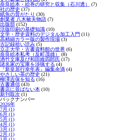
奈良絵本・絵巻の研究と収集（石川透）
(7)
社の歴史
(37)
紙魚の昔がたり
(30)
創業者 八木敏夫物語
(7)
出版部
(152)
活版印刷の基礎知識
(10)
文学・歴史資料のデジタル加工入門
(11)
高精細カラー版の製作現場
(3)
古記録拾い読み
(5)
立正大学・古書資料館の世界
(6)
奈良絵本私考（反町茂雄）
(8)
洒竹文庫及び和田維四郎氏
(17)
諸名家の宝庫を渉猟する
(4)
『新皇居行幸年表』編集余滴
(4)
やさしい茶の歴史
(21)
柳澤吉保を知る
(16)
古書通信
(43)
書店に並ばない本
(10)
新刊取次
(1)
バックナンバー
2026年
7月 (1)
6月 (1)
5月 (1)
4月 (1)
3月 (1)
2月 (1)
1月 (1)