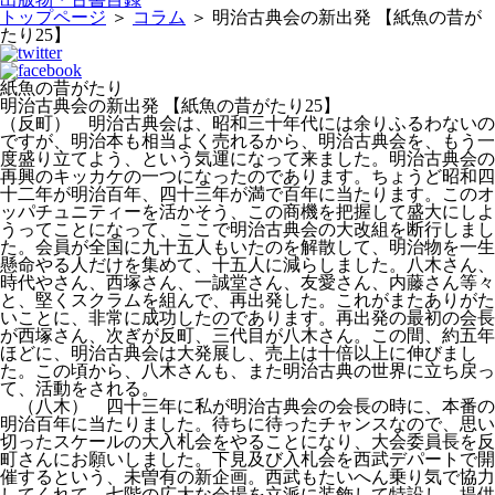
トップページ
＞
コラム
＞
明治古典会の新出発 【紙魚の昔が
たり25】
紙魚の昔がたり
明治古典会の新出発 【紙魚の昔がたり25】
（反町） 明治古典会は、昭和三十年代には余りふるわないの
ですが、明治本も相当よく売れるから、明治古典会を、もう一
度盛り立てよう、という気運になって来ました。明治古典会の
再興のキッカケの一つになったのであります。ちょうど昭和四
十二年が明治百年、四十三年が満で百年に当たります。このオ
ッパチュニティーを活かそう、この商機を把握して盛大にしよ
うってことになって、ここで明治古典会の大改組を断行しまし
た。会員が全国に九十五人もいたのを解散して、明治物を一生
懸命やる人だけを集めて、十五人に減らしました。八木さん、
時代やさん、西塚さん、一誠堂さん、友愛さん、内藤さん等々
と、堅くスクラムを組んで、再出発した。これがまたありがた
いことに、非常に成功したのであります。再出発の最初の会長
が西塚さん、次ぎが反町、三代目が八木さん。この間、約五年
ほどに、明治古典会は大発展し、売上は十倍以上に伸びまし
た。この頃から、八木さんも、また明治古典の世界に立ち戻っ
て、活動をされる。
（八木） 四十三年に私が明治古典会の会長の時に、本番の
明治百年に当たりました。待ちに待ったチャンスなので、思い
切ったスケールの大入札会をやることになり、大会委員長を反
町さんにお願いしました。下見及び入札会を西武デパートで開
催するという、未曽有の新企画。西武もたいへん乗り気で協力
してくれて、七階の広大な会場を立派に装飾して特設し、提供