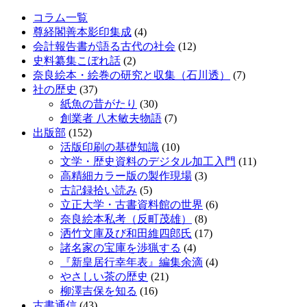
コラム一覧
尊経閣善本影印集成
(4)
会計報告書が語る古代の社会
(12)
史料纂集こぼれ話
(2)
奈良絵本・絵巻の研究と収集（石川透）
(7)
社の歴史
(37)
紙魚の昔がたり
(30)
創業者 八木敏夫物語
(7)
出版部
(152)
活版印刷の基礎知識
(10)
文学・歴史資料のデジタル加工入門
(11)
高精細カラー版の製作現場
(3)
古記録拾い読み
(5)
立正大学・古書資料館の世界
(6)
奈良絵本私考（反町茂雄）
(8)
洒竹文庫及び和田維四郎氏
(17)
諸名家の宝庫を渉猟する
(4)
『新皇居行幸年表』編集余滴
(4)
やさしい茶の歴史
(21)
柳澤吉保を知る
(16)
古書通信
(43)