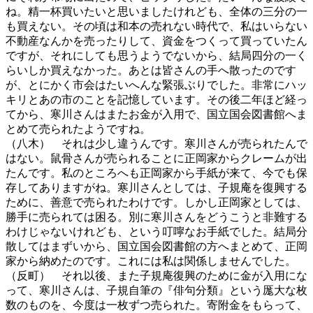
ね。精一杯買いたいと思いましたけれども、全体の三分の一
も買えない。その頃は和本の売れない時代で、私はいらない
不動産なんかを売ったりして、資金をつくって買っていたん
ですが、それにしても思うようでないから、結局四分の一く
らいしか買えなかった。あとは皆さんの手へ散ったのです
が、とにかく市会はたいへんな緊張ぶりでした。非常にハッ
キリとあの市のことを記憶しています。その後二年ほど経っ
てから、寒川さんはまたお金が入用で、国立国会図書館へま
とめて売られたようですね。
（八木） それは少し違うんです。寒川さんが売られたんで
はない。鼠骨さんが売られることに正岡家からクレームが出
たんです。私のところへも正岡家から手紙が来て、今でも保
存してありますがね。寒川さんとしては、子規庵を復興する
ために、善意で売られたわけです。しかし正岡家としては、
勝手に売られては困る。別に寒川さんをどうこうと非難する
わけじゃないけれども、という叮嚀なお手紙でした。結局分
散してはまずいから、国立国会図書館の方へまとめて、正岡
家から納めたのです。これには私は関係しませんでした。
（反町） それ以後、また子規庵復興のために金が入用にな
って、寒川さんは、子規自筆の『俳句分類』という厖大な枚
数のものを、今度は一枚ずつ売られた。寄附金をもらって、