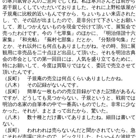
の寒川鼠骨さんのご意向でしてね。私は寒川さんとは前から
若干親しくしていただいておりました。それに上野松坂屋が
子規庵に比較的近いもんですから、ちょいちょい来店された
し、で、その話が出ましたので、是非分けて下さいとお願い
して、差しつかえないものを現金で分けて頂いて、展覧会で
売ったわけです。今の『七草集』のほかに、『明治俳諧十六
家集』『和光帖』『蕪村七部集』だとか、『分類俳句集』だ
とか、それ以外にも何点もありましたがね。その時、別に展
観用に非売品を二十点ほど出品して頂いた。それを明治古典
会の市会としての第一回目には、人気を盛り立てるために、
特にお願いして、今度は買取りではなく、委託で売立させて
頂いたんです。
（反町） 子規庵の売立は何点くらいありましたかね。
（八木） その記録がないんです。
（反町） 簡単な一枚ものの売立目録ができた記憶があるん
ですが、どうしても見つからない。子規というと、戦前では
明治の名家の自筆本の中で一番高いものでした。非常に少な
かった。それが、まとまって出たから、驚いた。
（八木） 数十種とだけ書いてありましたね。細目は書いて
ない。
（反町） われわれは売らないんだと聞かされていたら、急
にそれが市場に出たので、ビックリした。たいへんな波紋で