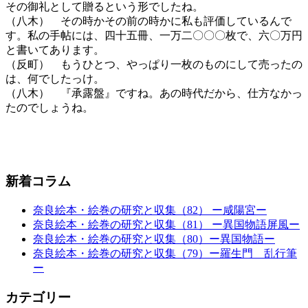
その御礼として贈るという形でしたね。
（八木） その時かその前の時かに私も評価しているんで
す。私の手帖には、四十五冊、一万二〇〇〇枚で、六〇万円
と書いてあります。
（反町） もうひとつ、やっぱり一枚のものにして売ったの
は、何でしたっけ。
（八木） 『承露盤』ですね。あの時代だから、仕方なかっ
たのでしょうね。
新着コラム
奈良絵本・絵巻の研究と収集（82） ー咸陽宮ー
奈良絵本・絵巻の研究と収集（81） ー異国物語屏風ー
奈良絵本・絵巻の研究と収集（80）ー異国物語ー
奈良絵本・絵巻の研究と収集（79）ー羅生門 乱行筆
ー
カテゴリー