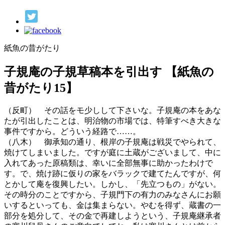
紙魚の昔がたり
子規庵の子規草稿本を引出す 【紙魚の
昔がたり15】
（反町） その話をモ少しして下さいな。子規庵の本をあな
たが引出したことは、明治物の市場では、特筆すべき大きな
事件ですから。どういう経路で……。
（八木） 御承知の通り、根岸の子規庵は戦災でやられて、
焼けてしまいました。ですが庭に土蔵がございまして、中に
入れてあった原稿類は、幸いに全部無事に助かったわけで
す。で、焼け跡に仮りの家をバラックで建てたんですが、何
とかして庵を復興したい。しかし、「先立つもの」がない。
その時分のことですから、子規門下の有力のみなさんにお願
いするといっても、金は集まらない。やむを得ず、蔵書の一
部分を処分して、その金で再建しようという、子規庵継承者