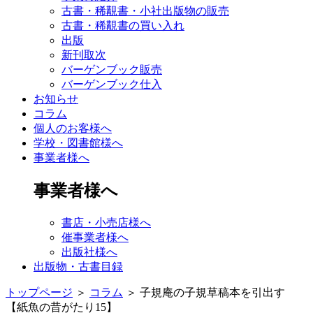
古書・稀覯書・小社出版物の販売
古書・稀覯書の買い入れ
出版
新刊取次
バーゲンブック販売
バーゲンブック仕入
お知らせ
コラム
個人のお客様へ
学校・図書館様へ
事業者様へ
事業者様へ
書店・小売店様へ
催事業者様へ
出版社様へ
出版物・古書目録
トップページ
＞
コラム
＞
子規庵の子規草稿本を引出す
【紙魚の昔がたり15】