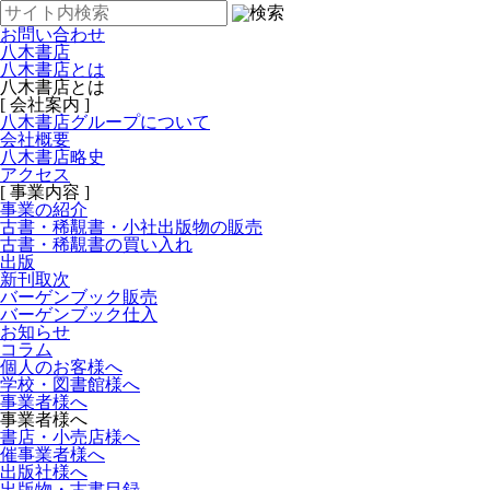
お問い合わせ
八木書店
八木書店とは
八木書店とは
[ 会社案内 ]
八木書店グループについて
会社概要
八木書店略史
アクセス
[ 事業内容 ]
事業の紹介
古書・稀覯書・小社出版物の販売
古書・稀覯書の買い入れ
出版
新刊取次
バーゲンブック販売
バーゲンブック仕入
お知らせ
コラム
個人のお客様へ
学校・図書館様へ
事業者様へ
事業者様へ
書店・小売店様へ
催事業者様へ
出版社様へ
出版物・古書目録