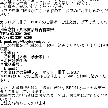
本文紙面も一新！買ってお得、見て楽しい目録です。
この機会にぜひご用命くださいませ。
（本の在庫に限りがございますので、お早めにお申し込みくだ
さい）
カタログ（冊子・PDF）のご請求・ご注文は、以下で承ってお
ります。
担当窓口：八木書店総合営業部
TEL: 03-3291-2961
FAX: 03-3291-6300
E-mail: pub@books-yagi.co.jp
下記の情報をご記載の上、お申し込みくださいませ（＊は必須
項目）。
＊お名前：
・ご所属（大学・学会等）：
＊お届け先住所：
＊電話番号：
・E-mail：
＊カタログの希望フォーマット：冊子 or PDF
※PDFはURLでのご案内になります（E-mailでお申し込みくだ
さい）
また、図書館様向けに、選書に便利なISBN付きエクセルデー
タもご用意しております。
図書館のご担当者様におかれましては、お気軽にご請求くださ
いませ。
ご注文お待ちしております！