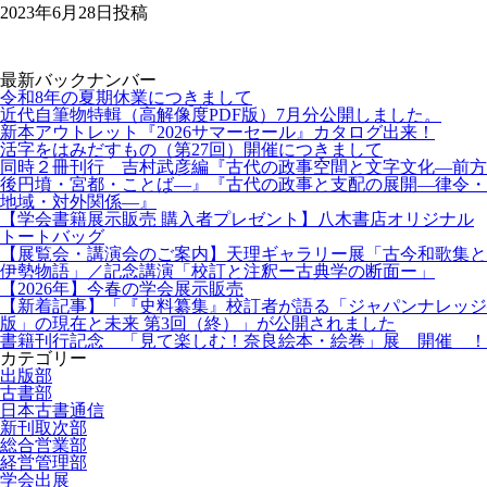
2023年6月28日投稿
最新バックナンバー
令和8年の夏期休業につきまして
近代自筆物特輯（高解像度PDF版）7月分公開しました。
新本アウトレット『2026サマーセール』カタログ出来！
活字をはみだすもの（第27回）開催につきまして
同時２冊刊行 吉村武彦編『古代の政事空間と文字文化—前方
後円墳・宮都・ことば—』『古代の政事と支配の展開—律令・
地域・対外関係—』
【学会書籍展示販売 購入者プレゼント】八木書店オリジナル
トートバッグ
【展覧会・講演会のご案内】天理ギャラリー展「古今和歌集と
伊勢物語」／記念講演「校訂と注釈ー古典学の断面ー」
【2026年】今春の学会展示販売
【新着記事】「『史料纂集』校訂者が語る「ジャパンナレッジ
版」の現在と未来 第3回（終）」が公開されました
書籍刊行記念 「見て楽しむ！奈良絵本・絵巻」展 開催 ！
カテゴリー
出版部
古書部
日本古書通信
新刊取次部
総合営業部
経営管理部
学会出展