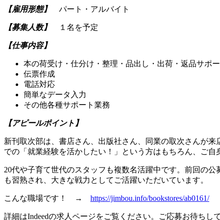
【雇用形態】
パート・アルバイト
【募集人数】
１名を予定
【仕事内容】
本の荷受け・仕分け・整理・品出し・出荷・返品サポー
伝票作成
電話対応
簡単なデータ入力
その他各種サポート業務
【アピールポイント】
新刊取次部は、書店さん、出版社さん、同業の取次さんが来
での「就業経験を活かしたい！」という方はもちろん、ご自
20代や子育て世代のスタッフも複数名活躍中です。前回の公
も習熟され、大きな戦力としてご活躍いただいています。
こんな職場です！ →
https://jimbou.info/bookstores/ab0161/
詳細はIndeedの求人ページをご覧ください。ご応募お待ちし