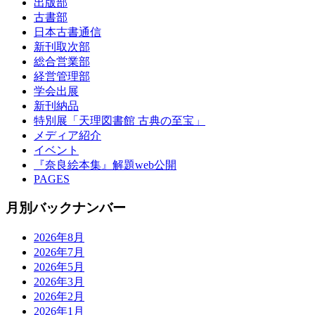
出版部
古書部
日本古書通信
新刊取次部
総合営業部
経営管理部
学会出展
新刊納品
特別展「天理図書館 古典の至宝」
メディア紹介
イベント
『奈良絵本集』解題web公開
PAGES
月別バックナンバー
2026年8月
2026年7月
2026年5月
2026年3月
2026年2月
2026年1月