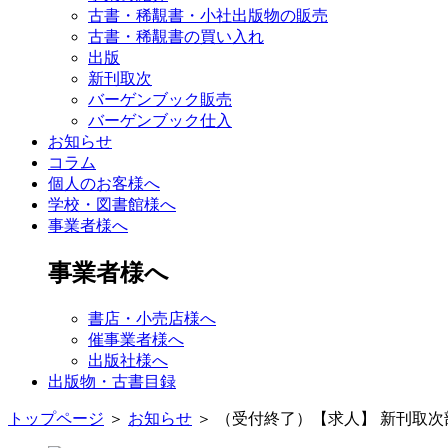
古書・稀覯書・小社出版物の販売
古書・稀覯書の買い入れ
出版
新刊取次
バーゲンブック販売
バーゲンブック仕入
お知らせ
コラム
個人のお客様へ
学校・図書館様へ
事業者様へ
事業者様へ
書店・小売店様へ
催事業者様へ
出版社様へ
出版物・古書目録
トップページ
＞
お知らせ
＞
（受付終了）【求人】 新刊取