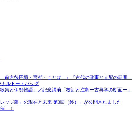
。
—前方後円墳・宮都・ことば—』『古代の政事と支配の展開—
ジナルトートバッグ
歌集と伊勢物語」／記念講演「校訂と注釈ー古典学の断面ー」
レッジ版」の現在と未来 第3回（終）」が公開されました
催 ！