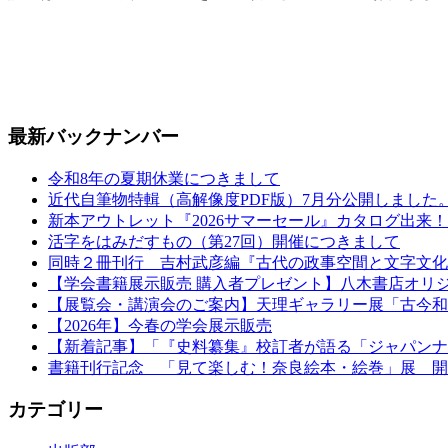
最新バックナンバー
令和8年の夏期休業につきまして
近代自筆物特輯（高解像度PDF版）7月分公開しました
新本アウトレット『2026サマーセール』カタログ出来！
活字をはみだすもの（第27回）開催につきまして
同時２冊刊行 吉村武彦編『古代の政事空間と文字文化
【学会書籍展示販売 購入者プレゼント】八木書店オリ
【展覧会・講演会のご案内】天理ギャラリー展「古今和
【2026年】今春の学会展示販売
【新着記事】「『史料纂集』校訂者が語る「ジャパンナ
書籍刊行記念 「見て楽しむ！奈良絵本・絵巻」展 開
カテゴリー