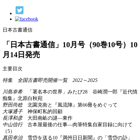
日本古書通信
「日本古書通信」10月号（90巻10号）10
月14日発売
主要目次
特集 全国古書即売開催一覧 2022～2025
川島幸希
「署名本の世界」みたび28 谷崎潤一郎『近代情
痴集』北原白秋宛
野田尚稔
北園克衛と『風流陣』第66冊をめぐって
大塚通子
神保町私的回顧
長澤和彦
大田南畝の謎―東作
中山信行
古本屋最後の仕事―肉筆特集自家目録に向けて
（5）
真田幸治
雪岱を送る10『満州日日新聞』の「雪岱の訃」