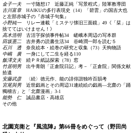
金子一夫
一寸随想17 近藤正純「写景程式」陸軍教導団
古川富章
HAIKUの多行表現史（14）「碧雲」の国吉大也
と左部赤城子の『赤城子句集』
小野純一
リレー連載「ミステリ懐旧三面鏡」49《「栞」は
捨ててはいけません！》
高木浩明
古活字探偵事件帖34 嵯峨本周辺の写本群
田坂憲二
吉井勇の読書生活34 谷崎潤一郎を読む５
石川 透
奈良絵本・絵巻の研究と収集（73）天狗物語
中嶋 廣
一身にして二生を経る110
飯澤文夫
続ＰＲ紙誌探索（78）窓
竹居明男
出牛青朗「正倉院日記」考－「正倉院」関係文献
拾遺
安藤武彦
〈続〉徳元作、能の誹俳諧独吟百韻考
宮尾與男
近世戯画とその周辺31連続絵の戯画―北齋の「踊
獨稽古」と「北齋漫画」3-1
能勢 仁
誠品書店・高雄店
その他
北園克衛と『風流陣』第66冊をめぐって（野田尚