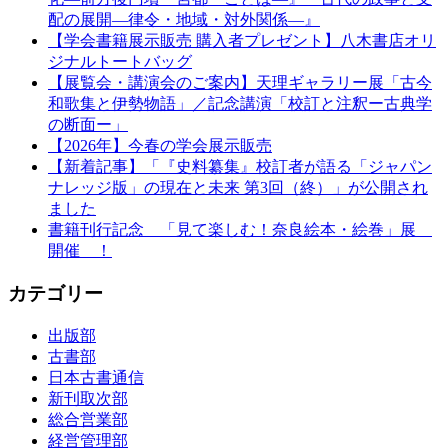
配の展開—律令・地域・対外関係—』
【学会書籍展示販売 購入者プレゼント】八木書店オリ
ジナルトートバッグ
【展覧会・講演会のご案内】天理ギャラリー展「古今
和歌集と伊勢物語」／記念講演「校訂と注釈ー古典学
の断面ー」
【2026年】今春の学会展示販売
【新着記事】「『史料纂集』校訂者が語る「ジャパン
ナレッジ版」の現在と未来 第3回（終）」が公開され
ました
書籍刊行記念 「見て楽しむ！奈良絵本・絵巻」展
開催 ！
カテゴリー
出版部
古書部
日本古書通信
新刊取次部
総合営業部
経営管理部