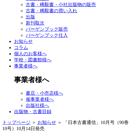
古書・稀覯書・小社出版物の販売
古書・稀覯書の買い入れ
出版
新刊取次
バーゲンブック販売
バーゲンブック仕入
お知らせ
コラム
個人のお客様へ
学校・図書館様へ
事業者様へ
事業者様へ
書店・小売店様へ
催事業者様へ
出版社様へ
出版物・古書目録
トップページ
＞
お知らせ
＞
「日本古書通信」10月号（90巻
10号）10月14日発売