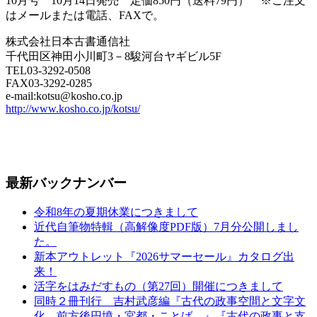
10月号 10月14日発売 定価850円（送料79円） ※ご注文
はメールまたは電話、FAXで。
株式会社日本古書通信社
千代田区神田小川町3－8駿河台ヤギビル5F
TEL03-3292-0508
FAX03-3292-0285
e-mail:kotsu@kosho.co.jp
http://www.kosho.co.jp/kotsu/
最新バックナンバー
令和8年の夏期休業につきまして
近代自筆物特輯（高解像度PDF版）7月分公開しまし
た。
新本アウトレット『2026サマーセール』カタログ出
来！
活字をはみだすもの（第27回）開催につきまして
同時２冊刊行 吉村武彦編『古代の政事空間と文字文
化—前方後円墳・宮都・ことば—』『古代の政事と支