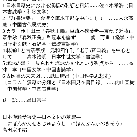
1 日本書籍史における漢籍の装訂と料紙……佐々木孝浩（日
本書誌学・和歌文学）
2 『群書治要』―金沢文庫本子部を中心にして―……末永高
康（中国古代思想史）
3 カラ・ホト出土『春秋正義』単疏本残葉考―兼ねて近藤正
斎手鈔『春秋正義』単疏本を論ず―……虞 万里（経学・中
国歴史文献・石経学・伝統言語学）
4 林羅山と古活字版―元和四年刊『老子?齋口義』を中心と
して―……高木浩明（日本中世文学・書誌学）
5 琉球の漢学―見られた琉球の文化という視点から―……高
津 孝（中国文学・中国書誌学）
6 古医書の未来図……武田時昌（中国科学思想史）
〔コラム〕漢籍の分類と『日本国見在書目録』……内山直樹
（中国哲学・中国古典学）
跋 語……髙田宗平
日本漢籍受容史―日本文化の基層―
（にほんかんせきじゅようし にほんぶんかのきそう）
髙田宗平編