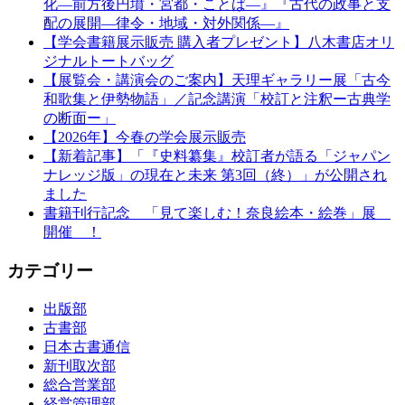
化—前方後円墳・宮都・ことば—』『古代の政事と支
配の展開—律令・地域・対外関係—』
【学会書籍展示販売 購入者プレゼント】八木書店オリ
ジナルトートバッグ
【展覧会・講演会のご案内】天理ギャラリー展「古今
和歌集と伊勢物語」／記念講演「校訂と注釈ー古典学
の断面ー」
【2026年】今春の学会展示販売
【新着記事】「『史料纂集』校訂者が語る「ジャパン
ナレッジ版」の現在と未来 第3回（終）」が公開され
ました
書籍刊行記念 「見て楽しむ！奈良絵本・絵巻」展
開催 ！
カテゴリー
出版部
古書部
日本古書通信
新刊取次部
総合営業部
経営管理部