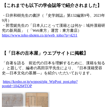
【これまでも以下の学会誌等で紹介されました】
・臼井和樹先生の書評（『史学雑誌』第132編第9号、2023年
9月）
・郭雪妮先生の「日本人にとって漢籍とは何か：域外漢籍研
究の新局面」（「Web東方」運営：東方書店）
https://www.toho-shoten.co.jp/web_toho/?p=4211
【「日本の古本屋」ウエブサイトに掲載
】
「自著を語る 前近代の日本を理解するために、漢籍を知る
」 と題して、編者の髙田宗平先生により、
『日本漢籍受容
史―日本文化の基層―』を紹介いただいております。
https://
kosho.or.jp/wppost/plg_WpP
ost_post.php?
postid=10426#TOP