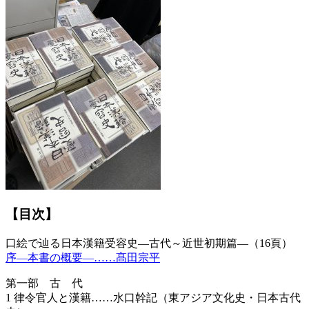
【目次】
口絵で辿る日本漢籍受容史―古代～近世初期篇―（16頁）
序―本書の概要―……髙田宗平
第一部 古 代
1 律令官人と漢籍……水口幹記（東アジア文化史・日本古代