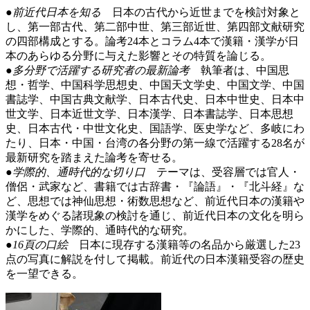
●前近代日本を知る
日本の古代から近世までを検討対象と
し、第一部古代、第二部中世、第三部近世、第四部文献研究
の四部構成とする。論考24本とコラム4本で漢籍・漢学が日
本のあらゆる分野に与えた影響とその特質を論じる。
●多分野で活躍する研究者の最新論考
執筆者は、中国思
想・哲学、中国科学思想史、中国天文学史、中国文学、中国
書誌学、中国古典文献学、日本古代史、日本中世史、日本中
世文学、日本近世文学、日本漢学、日本書誌学、日本思想
史、日本古代・中世文化史、国語学、医史学など、多岐にわ
たり、日本・中国・台湾の各分野の第一線で活躍する28名が
最新研究を踏まえた論考を寄せる。
●学際的、通時代的な切り口
テーマは、受容層では官人・
僧侶・武家など、書籍では古辞書・『論語』・『北斗経』な
ど、思想では神仙思想・術数思想など、前近代日本の漢籍や
漢学をめぐる諸現象の検討を通じ、前近代日本の文化を明ら
かにした、学際的、通時代的な研究。
●16頁の口絵
日本に現存する漢籍等の名品から厳選した23
点の写真に解説を付して掲載。前近代の日本漢籍受容の歴史
を一望できる。