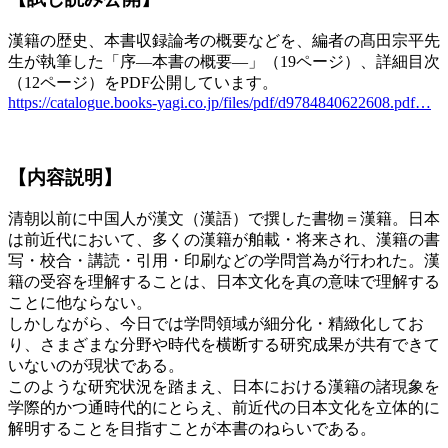
漢籍の歴史、本書収録論考の概要などを、編者の髙田宗平先
生が執筆した「序―本書の概要―」（19ページ）、詳細目次
（12ページ）をPDF公開しています。
https://
catalogue.books-yagi.co.jp/files/pdf/d978
4840622608.pdf
…
【内容説明】
清朝以前に中国人が漢文（漢語）で撰した書物＝漢籍。日本
は前近代において、多くの漢籍が舶載・将来され、漢籍の書
写・校合・講読・引用・印刷などの学問営為が行われた。漢
籍の受容を理解することは、日本文化を真の意味で理解する
ことに他ならない。
しかしながら、今日では学問領域が細分化・精緻化してお
り、さまざまな分野や時代を横断する研究成果が共有できて
いないのが現状である。
このような研究状況を踏まえ、日本における漢籍の諸現象を
学際的かつ通時代的にとらえ、前近代の日本文化を立体的に
解明することを目指すことが本書のねらいである。