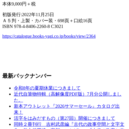
本体9,000円＋税
初版発行:2022年11月25日
Ａ５判・上製・カバー装・698頁＋口絵16頁
ISBN 978-4-8406-2260-8 C3021
https://catalogue.books-yagi.co.jp/books/view/2364
最新バックナンバー
令和8年の夏期休業につきまして
近代自筆物特輯（高解像度PDF版）7月分公開しまし
た。
新本アウトレット『2026サマーセール』カタログ出
来！
活字をはみだすもの（第27回）開催につきまして
同時２冊刊行 吉村武彦編『古代の政事空間と文字文