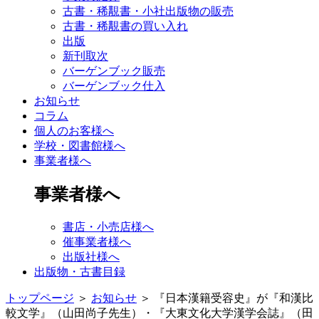
古書・稀覯書・小社出版物の販売
古書・稀覯書の買い入れ
出版
新刊取次
バーゲンブック販売
バーゲンブック仕入
お知らせ
コラム
個人のお客様へ
学校・図書館様へ
事業者様へ
事業者様へ
書店・小売店様へ
催事業者様へ
出版社様へ
出版物・古書目録
トップページ
＞
お知らせ
＞
『日本漢籍受容史』が『和漢比
較文学』（山田尚子先生）・『大東文化大学漢学会誌』（田