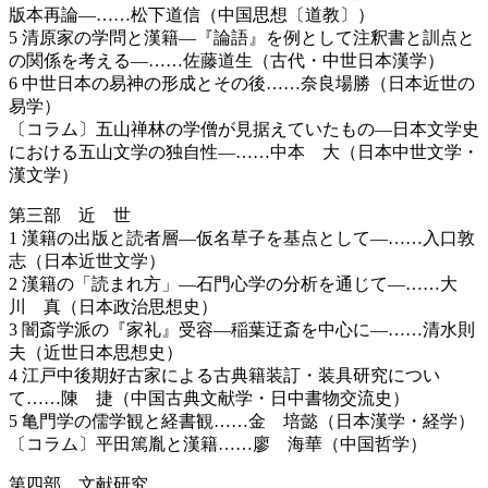
版本再論―……松下道信（中国思想〔道教〕）
5 清原家の学問と漢籍―『論語』を例として注釈書と訓点と
の関係を考える―……佐藤道生（古代・中世日本漢学）
6 中世日本の易神の形成とその後……奈良場勝（日本近世の
易学）
〔コラム〕五山禅林の学僧が見据えていたもの―日本文学史
における五山文学の独自性―……中本 大（日本中世文学・
漢文学）
第三部 近 世
1 漢籍の出版と読者層―仮名草子を基点として―……入口敦
志（日本近世文学）
2 漢籍の「読まれ方」―石門心学の分析を通じて―……大
川 真（日本政治思想史）
3 闇斎学派の『家礼』受容―稲葉迂斎を中心に―……清水則
夫（近世日本思想史）
4 江戸中後期好古家による古典籍装訂・装具研究につい
て……陳 捷（中国古典文献学・日中書物交流史）
5 亀門学の儒学観と経書観……金 培懿（日本漢学・経学）
〔コラム〕平田篤胤と漢籍……廖 海華（中国哲学）
第四部 文献研究