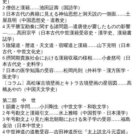
史）
2 僧侶と漢籍……池田証壽（国語学）
3 日本古代の典籍に見える神仙思想と洞天説の一側面……土
屋昌明（中国思想史・道教史）
4 天平勝宝勘奏に関する諸問題―遣唐使が齎したものの影響
―……髙田宗平（日本古代中世漢籍受容史・漢学史、漢籍書
誌学）
5 陰陽道・暦道・天文道・宿曜道と漢籍……山下克明（日本
古代・中世文化史）
6 摂関期貴族社会における漢籍収蔵の様相……小倉慈司（日
本古代史・史料学）
7 日本の医学知識の受容……松岡尚則（外科学・漢方医学・
医史学）
〔コラム〕高松塚古墳壁画とキトラ古墳壁画の星宿図……髙
橋あやの（中国天文学史）
第二部 中 世
1 韻書と学問……小川剛生（中世文学・和歌文学）
2 年号勘文と漢籍引文……水上雅晴（中国哲学・日本漢学）
3 年号勘文より見た南北朝期における朱子学の受容……福島
金治（日本中世史）
4 中世神道の道教受容―吉田神道所伝『太上説北斗元霊経』